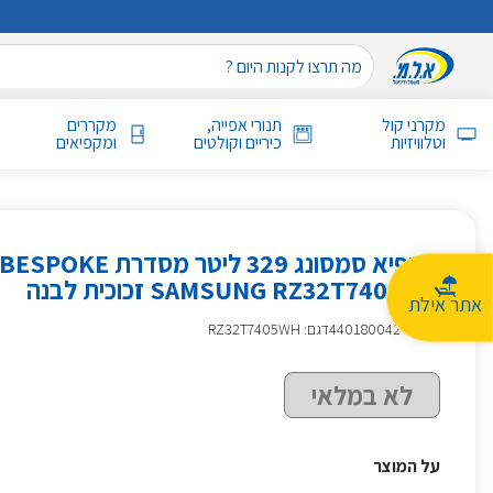
מקרני קול
תנורי אפייה,
מקררים
וטלוויזיות
כיריים וקולטים
ומקפיאים
SAMSUNG RZ32T7405WH זכוכית לבנה
אתר אילת
מק״ט
:
440180042
דגם: RZ32T7405WH
לא במלאי
על המוצר