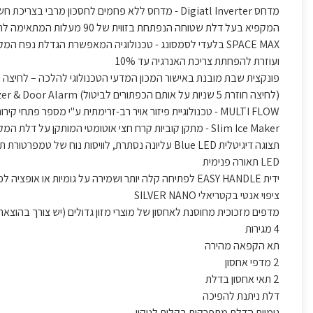
מדחס Digiatl Inverter - מדחס ללא פחמים לחסכון מרבי בצריכת חשמל ואמינות BLDC לאורך שנים, אחריות של 10 שנים למדחס דיגיטל אינוורטר.
המקפיא בעל דלת שטוחה הנפתחת בזווית של 90 מעלות המתאימה להתקנה קו אפס במטבח עומק 70 ס"מ .
SPACE MAX בלעדי לסמסונג - טכנולוגיה המאפשרת הגדלת נפח
ועוזרת להפחתת צריכת האנרגיה עד 10%
פונקצית שבת מובנת באישור המכון המדעי הטכנולוגי להלכה – לחיצה רציפה של 5 שניו
(לחיצה חוזרת 5 שניות על אותם הכפתורים לביטול) Freezer & Door Alarm כפתורים
MULTI FLOW - טכנולוגיית פיזור אויר רב-זרימתית ע"י מספר פתחי קירור לשמירה על אויר קר וטמפרטורה אחידה
Slim Ice Maker - מתקן קוביות קרח חצי אוטומטי המותקן על דלת המקפיא ומפנה מקום אחסון בתא ההקפאה
תצוגה דיגיטלית Blue LED עליונה נסתרת, לוויסות נוח של טמפרטורת תא הקירור וההקפאה
LED תאורה פנימית
ידית EASY HANDLE לפתיחה קלה יותר ושמירה על גומיות או אופציה לפתיחה ע"י ידית נסתרת
ציפוי אנטי בקטריאלי SILVER NANO
מדפים מזכוכית מחוסנת לאחסון של מוצרי מזון גדולים (יש צורך בהוצאת
4 מגירות
תא הקפאה מהירה
2 מדפי אחסון
2 תאי אחסון בדלת
דלת ניתנת להפיכה
גומיות הדלת מתפרקות בקלות לניקוי