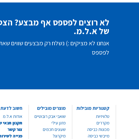
לא רוצים לפספס אף מבצע? הצטר
של א.ל.מ.
אנחנו לא מציקים :) נשלח רק מבצעים שווים שאת
לפספס
קטגוריות מובילות
מוצרים מובילים
חשוב לדעת
טלוויזיות
שואבי אבק רובוטיים
אודות א.ל.מ
מקררים
מזגן עילי
תקנון תנאי ש
מכונות כביסה
שעונים חכמים
צור קשר
מייבשי כביסה
מיקרוגל
פנייה לשירות