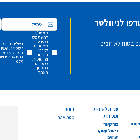
פו לניוזלטר
אימייל
מאשר/ת
להשתמש
במידע
ם בטוח לא רוצים
בשליחת פרטיי,
שמסרתי
לשמירת המידע 
לצרכי
המידע של אלמ
הודעות
בהתאם ל
מדינ
ופרסומות
אלמ.
כמפורט
בתקנון
האתר
פניות לשירות
ניווט
ומכירות
מפת אתר
ימוש
צור קשר
ביטול עסקה
סניפים