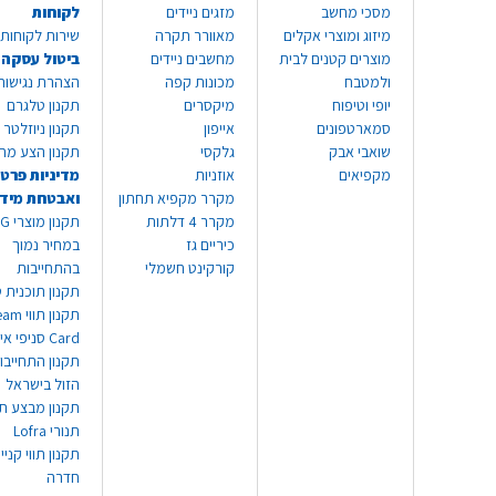
מסכי מחשב
מזגים ניידים
לקוחות
מיזוג ומוצרי אקלים
מאוורר תקרה
שירות לקוחות 8999*
מוצרים קטנים לבית
מחשבים ניידים
ביטול עסקה
ולמטבח
מכונות קפה
הצהרת נגישות
יופי וטיפוח
מיקסרים
תקנון טלגרם
סמארטפונים
אייפון
תקנון ניוזלטר
שואבי אבק
גלקסי
תקנון הצע מח
מקפיאים
אוזניות
מדיניות פרטי
מקרר מקפיא תחתון
ואבטחת מיד
מקרר 4 דלתות
תקנון
כיריים גז
במחיר נמוך
קורקינט חשמלי
בהתחייבות
תקנון תוכנית ט
תקנון תו
Card סניפי אילת
תקנון התחייבו
הזול בישראל
תקנון מבצע תו
תנורי Lofra
תקנון תווי קניי
חדרה