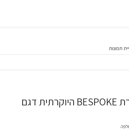
ית תמונות
מקפיא סמסונג 329 ליטר מסדרת BESPOKE היוקרתית דגם