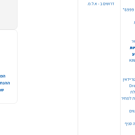
דרושים ב - א.ל.מ.
יר
ות
ע
 מוצרי KING
המח
ריידאין
ההנחות
וי Dream
שהמ
ת למחיר
וים
ה סניף