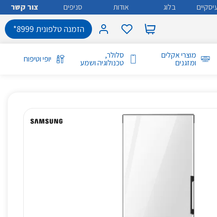
יסקיים
בלוג
אודות
סניפים
צור קשר
הזמנה טלפונית 8999*
מוצרי אקלים
סלולר,
יופי וטיפוח
ומזגנים
טכנולוגיה ושמע