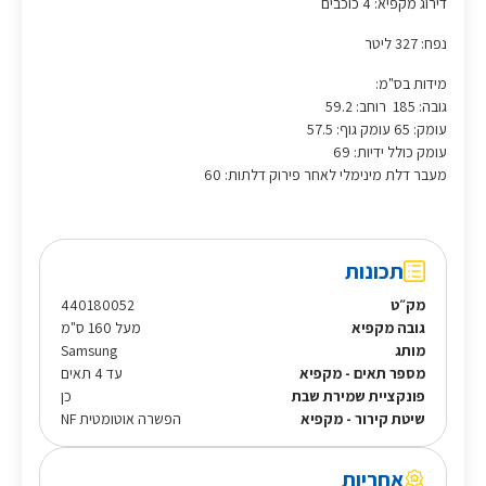
דירוג מקפיא: 4 כוכבים
נפח: 327 ליטר
מידות בס"מ:
גובה: 185 רוחב: 59.2
עומק: 65 עומק גוף: 57.5
עומק כולל ידיות: 69
מעבר דלת מינימלי לאחר פירוק דלתות: 60
תכונות
מק״ט
440180052
גובה מקפיא
מעל 160 ס"מ
מותג
Samsung
מספר תאים - מקפיא
עד 4 תאים
פונקציית שמירת שבת
כן
שיטת קירור - מקפיא
הפשרה אוטומטית NF
אחריות