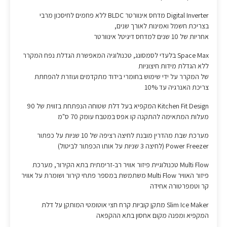
Digital Inverter מדחס אינוורטר BLDC ללא פחמים לחיסכון מרבי
בצריכת חשמל ואמינות לאורך שנים,
אחריות של 10 שנים למדחס דיגיטל אינוורטר
Space Max בלעדי לסמסונג, טכנולוגיה המאפשרת הגדלת נפח המקרר
ללא הגדלת מידות חיצוניות
של המקרר על ידי שימוש בחומרי בידוד מתקדמים ועוזרת להפחתת
צריכת האנרגיה עד 10%
Kitchen Fit Design המקפיא בעל דלת שטוחה הנפתחת בזווית של 90
מעלות המתאימה להתקנה קו אפס במטבח עומק 70 ס"מ
מערכת שבת מהדרין מובנת לחיצה רציפה של 10 שניות על כפתור
Power Freezer (לחיצה 3 שניות על אותו הכפתור לביטול)
Multi Flow טכנולוגיית פיזור אוויר רב-זרימתית בתא הקירור, מערכת
פיזור האוויר Multi Flow משתמשת במספר פתחי קירור ושומרת על אוויר
קר וטמפרטורה אחידה
Slim Ice Maker מתקן קוביות קרח חצי אוטומטי המותקן על דלת
המקפיא ומפנה מקום אחסון בתא ההקפאה