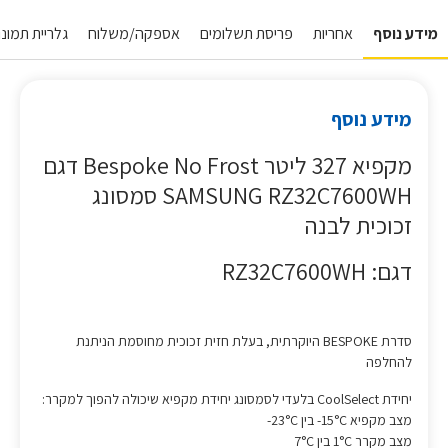
מידע נוסף
אחריות
פריסת תשלומים
אספקה/משלוח
גלריית תמונו
מידע נוסף
מקפיא 327 ליטר Bespoke No Frost דגם
SAMSUNG RZ32C7600WH סמסונג
זכוכית לבנה
דגם: RZ32C7600WH
סדרת BESPOKE היוקרתית, בעלת חזית זכוכית מחוסמת הניתנת
להחלפה
יחידת CoolSelect בלעדי לסמסונג יחידת מקפיא שיכולה להפוך למקרר:
מצב מקפיא 15°C- בין 23°C-
מצב מקרר 1°C בין 7°C