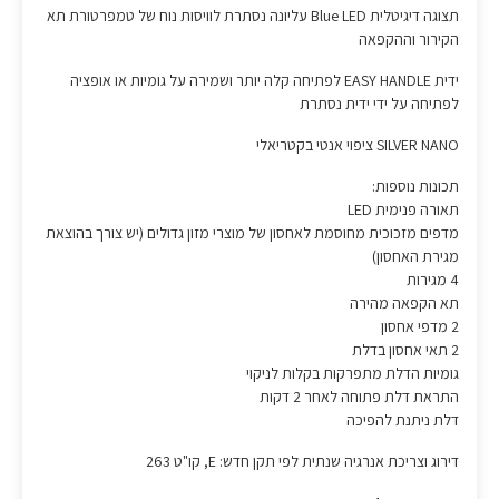
תצוגה דיגיטלית Blue LED עליונה נסתרת לוויסות נוח של טמפרטורת תא
הקירור וההקפאה
ידית EASY HANDLE לפתיחה קלה יותר ושמירה על גומיות או אופציה
לפתיחה על ידי ידית נסתרת
SILVER NANO ציפוי אנטי בקטריאלי
תכונות נוספות:
תאורה פנימית LED
מדפים מזכוכית מחוסמת לאחסון של מוצרי מזון גדולים (יש צורך בהוצאת
מגירת האחסון)
4 מגירות
תא הקפאה מהירה
2 מדפי אחסון
2 תאי אחסון בדלת
גומיות הדלת מתפרקות בקלות לניקוי
התראת דלת פתוחה לאחר 2 דקות
דלת ניתנת להפיכה
דירוג וצריכת אנרגיה שנתית לפי תקן חדש: E, קו"ט 263