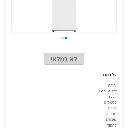
לא במלאי
על המוצר
יחידת
CoolSelect
בלעדי
לסמסונג
יחידת
מקפיא
שיכולה
להפוך