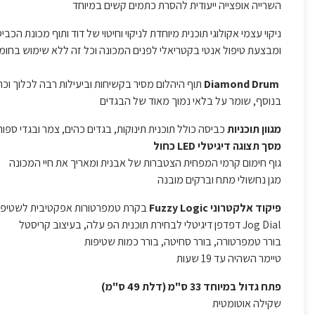
השרייה אופצייה ייעודית להסרת כתמים קשים במיוחד
ניקוי עצמי אקולוגי תוכנית מיוחדת לניקוי וחיטוי של דוד ותוף מכונת הכ
ומבצעת טיפול אנטי בקטריאלי לפנים המכונה וכל זה ללא שימוש בחומר
Diamond Drum
תוף היהלום מסיר בקשיחות וביעילות רבה לכלוך ו
בנוסף, שומר על בלאי נמוך מאוד של הבגדים
מגוון תוכניות
כביסה כולל תוכנית תינוקות, בגדים כהים, צמר ובגדי ספו
מסך תצוגה דיגיטלי LED כחול
גוף חימום קרמי המפחית הצטברות של אבנית ומאריך את חיי המכונה
מגן נחשולי מתח וברקים מובנה
פיקוד אלקטרוני Fuzzy Logic
בקרת טמפרטורות אפקטיבית לשטיפה ו
Jog Dial דפדפן דיגיטלי לבחירת תוכנית הפ עלה, בעיצוב קריסטל
בורר טמפרטורה, בורר סחיטה, בורר כמות שטיפות
טיימר השהיה עד 19 שעות
פתח גדול במיוחד 33 ס"מ (דלת 49 ס"מ)
שקילה אוטומטית