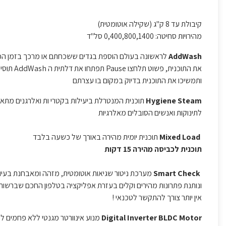
קיבולת עד 8 ק"ג (שקילה אוטומטית)
מהירויות סחיטה: 0,400,800,1400 סל"ד
AddWash
לראשונה בעולם הוספת בגדים ששכחתם או מרכך בזמן הכב
את התוכנית, פשוט תלחצו Pause תפתחו את דלתית ה AddWash תוסיפו את הפריט או המרכך
ותמשיכו את התוכנית בדיוק במקום בו עצרתם
Hygiene Steam
תוכנית המנטרלת ביעילות בקטרי ות ואלרגנים מתא
לתינוקות ואנשים הסובלים מאלרגיות
Mixed Load
תוכנית יומית מהירה באורך של כשעה בלבד
תוכנית לכביסה מהירה 15 דקות
Smart Check
מערכת ניטור שגיאות אוטומטית, מזהה ומאבחנת בעי
ונותנת פתרונות מהירים וקלים בעזרת אפליקציה בטלפון החכם שברשו
אין יותר צורך להתקשר לטכנאי !
Digital Inverter BLDC Motor
מנוע אינוורטר מגנטי ללא פחמים לח