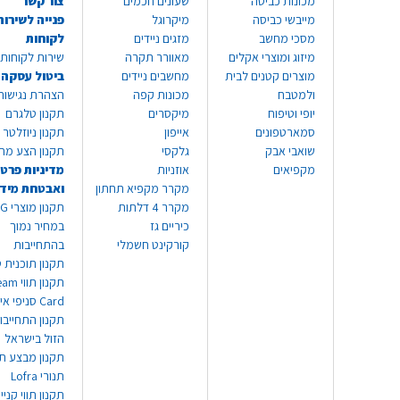
מכונות כביסה
שעונים חכמים
צור קשר
מייבשי כביסה
מיקרוגל
פנייה לשירות
מסכי מחשב
מזגים ניידים
לקוחות
מיזוג ומוצרי אקלים
מאוורר תקרה
שירות לקוחות 8999*
מוצרים קטנים לבית
מחשבים ניידים
ביטול עסקה
ולמטבח
מכונות קפה
הצהרת נגישות
יופי וטיפוח
מיקסרים
תקנון טלגרם
סמארטפונים
אייפון
תקנון ניוזלטר
שואבי אבק
גלקסי
תקנון הצע מח
מקפיאים
אוזניות
מדיניות פרטי
מקרר מקפיא תחתון
ואבטחת מיד
מקרר 4 דלתות
תקנון
כיריים גז
במחיר נמוך
קורקינט חשמלי
בהתחייבות
תקנון תוכנית ט
תקנון תו
Card סניפי אילת
תקנון התחייבו
הזול בישראל
תקנון מבצע תו
תנורי Lofra
תקנון תווי קניי