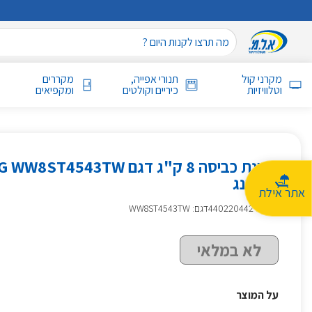
מקרני קול
תנורי אפייה,
מקררים
וטלוויזיות
כיריים וקולטים
ומקפיאים
מכונת כביסה 8 ק"ג דגם 543TW
סמסונג
אתר אילת
מק״ט
:
440220442
דגם: WW8ST4543TW
לא במלאי
על המוצר