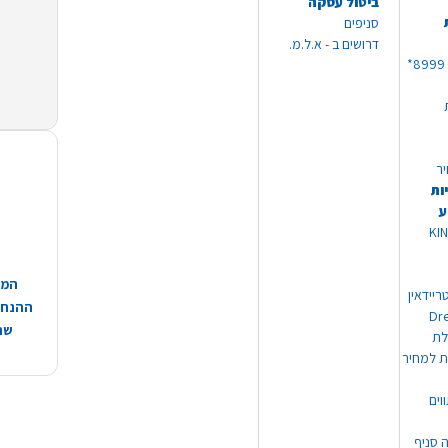
ביטול עסקה
סניפים
דרושים ב - א.ל.מ.
יר
ות
ע
 מוצרי KING
המח
ריידאין
ההנחות
וי Dream
שהמ
ת למחיר
וים
ה סניף