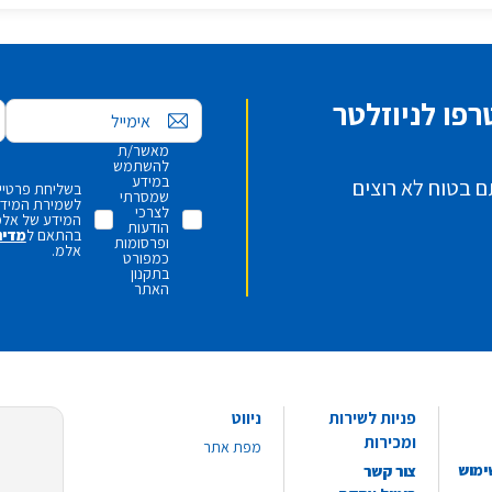
פו לניוזלטר
אימייל
מאשר/ת
להשתמש
במידע
ם בטוח לא רוצים
בשליחת פרטיי,
שמסרתי
לשמירת המידע 
לצרכי
המידע של אלמ
הודעות
בהתאם ל
מדינ
ופרסומות
אלמ.
כמפורט
בתקנון
האתר
פניות לשירות
ניווט
ומכירות
מפת אתר
ימוש
צור קשר