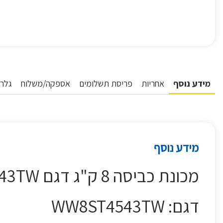
מידע נוסף
אחריות
פריסת תשלומים
אספקה/משלוח
גלרי
מידע נוסף
מכונת כביסה 8 ק"ג דגם SAMSUNG WW8ST4543TW סמסונג
דגם: WW8ST4543TW