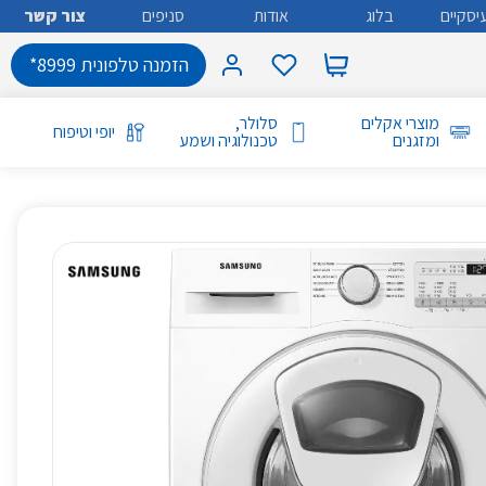
יסקיים
בלוג
אודות
סניפים
צור קשר
הזמנה טלפונית 8999*
מוצרי אקלים
סלולר,
יופי וטיפוח
ומזגנים
טכנולוגיה ושמע