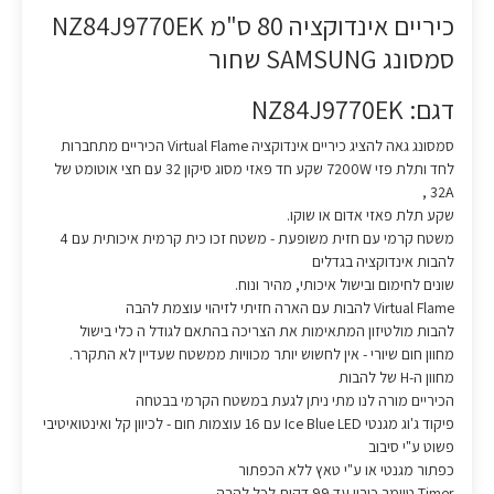
כיריים אינדוקציה 80 ס"מ NZ84J9770EK
סמסונג SAMSUNG שחור
דגם: NZ84J9770EK
סמסונג גאה להציג כיריים אינדוקציה Virtual Flame הכיריים מתחברות
לחד ותלת פזי 7200W שקע חד פאזי מסוג סיקון 32 עם חצי אוטומט של
32A ,
שקע תלת פאזי אדום או שוקו.
משטח קרמי עם חזית משופעת - משטח זכו כית קרמית איכותית עם 4
להבות אינדוקציה בגדלים
שונים לחימום ובישול איכותי, מהיר ונוח.
Virtual Flame להבות עם הארה חזיתי לזיהוי עוצמת להבה
להבות מולטיזון המתאימות את הצריכה בהתאם לגודל ה כלי בישול
מחוון חום שיורי - אין לחשוש יותר מכוויות ממשטח שעדיין לא התקרר.
מחוון ה-H של להבות
הכיריים מורה לנו מתי ניתן לגעת במשטח הקרמי בבטחה
פיקוד ג'וג מגנטי Ice Blue LED עם 16 עוצמות חום - לכיוון קל ואינטואיטיבי
פשוט ע"י סיבוב
כפתור מגנטי או ע"י טאץ ללא הכפתור
Timer טיימר כיבוי עד 99 דקות לכל להבה