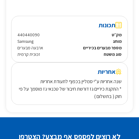
תכונות
מק״ט
440440090
מותג
Samsung
מספר מבערים בכיריים
ארבעה מבערים
סוג משטח
זכוכית קרמית
אחריות
שנה אחריות ע"י סמליין בכפוף לתעודת אחריות
* התקנת כיריים גז דורשת חיבור של טכנאי גז מוסמך על פי
חוק ( בתשלום )
לא רוצים לפספס אף מבצע? הצטרפו