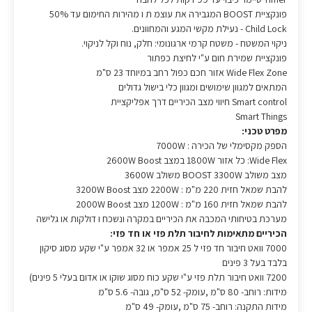
פונקציית BOOST המגבירה את עוצמ ת ו מהירות החימום עד 50%
Child Lock - נעילת מקשי המגע והמחוונים.
ניקוי המשטח - משטח קרמי ארגונומי: חלק, נוח וקל לניקוי.
פונקציית שמירת חום ע"י לחיצת כפתור
Wide Flex Zone אזור חכם כפול רחב במיוחד 23 ס"מ
המתאים למגוון שימושים ומגוון כלי בישול גדולים
Smart control חיווי מצב הכיריים דרך אפליקציית
Smart Things
מפרט טכני:
הספק מקסימלי של הכירה : 7000W
Wide Flex: כל אזור 1800W במצב 2600W Boost
מצב משולב BOOST 3300W משולב 3600W
להבת שמאל חזית 220 מ"מ : 2200W מצב 3200W Boost
להבת שמאל חזית 160 מ"מ : 1200W מצב 2000W Boost
מערכת בטיחותי המכבה את הכיריים במקרה ונשכח ו דולקות או גלישה
הכיריים מתאימות לחיבור תלת פזי או חד פזי:
7000 וואט חיבור חד פזי ל 25 אמפר או 32 אמפר ע"י שקע מסוג סיקון
בלבד בעל 3 פינים
7200 וואט חיבור תלת פזי ע"י שקע כוח מסוג שוקו או אדום בעלי 5 פינים)
מידות: רוחב- 80 ס"מ ,עומק- 52 ס"מ, גובה- 5.6 ס"מ
מידות התקנה: רוחב- 75 ס"מ ,עומק- 49 ס"מ