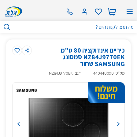
כיריים אינדוקציה 80 ס"מ
NZ84J9770EK סמסונג
SAMSUNG שחור
מק״ט
:
440440090
דגם: NZ84J9770EK