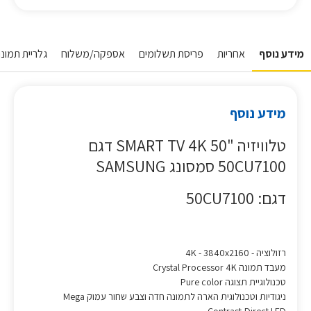
מידע נוסף
אחריות
פריסת תשלומים
אספקה/משלוח
גלריית תמונו
מידע נוסף
טלוויזיה "50 SMART TV 4K דגם
50CU7100 סמסונג SAMSUNG
דגם: 50CU7100
רזולוציה - 4K - 3840x2160
מעבד תמונה Crystal Processor 4K
טכנולוגיית תצוגה Pure color
ניגודיות וטכנולוגית הארה לתמונה חדה וצבע שחור עמוק Mega