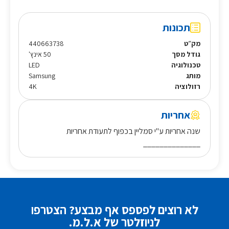
תכונות
מק״ט
440663738
גודל מסך
50 אינץ'
טכנולוגיה
LED
מותג
Samsung
רזולוציה
4K
אחריות
שנה אחריות ע"י סמליין בכפוף לתעודת אחריות
______________
לא רוצים לפספס אף מבצע? הצטרפו
לניוזלטר של א.ל.מ.