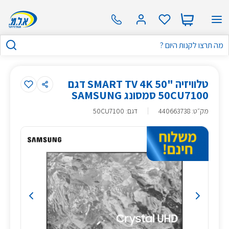
טלוויזיה "50 SMART TV 4K דגם
50CU7100 סמסונג SAMSUNG
מק״ט
:
440663738
דגם: 50CU7100