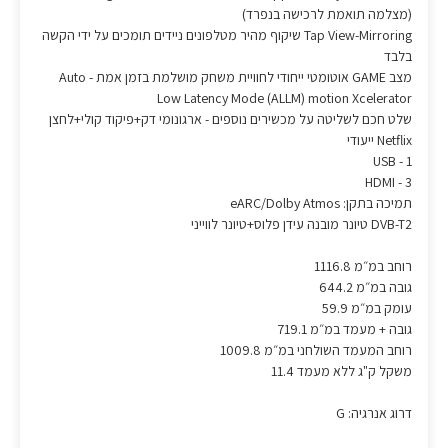
(מצלמה תואמת לרכישה בנפרד)
Tap View-Mirroring שיקוף מהיר מטלפונים ניידים תומכים על ידי הקשה
בלבד
מצב GAME אוטומטי ייחודי לחוויית משחק מושלמת בזמן אמת - Auto
Low Latency Mode (ALLM) motion Xcelerator
שלט חכם לשליטה על מכשירים נוספים - ארגונומי דק+פיקוד קולי+לחצן
Netflix ייעודי
USB - 1
HDMI - 3
תמיכה בתקן: eARC/Dolby Atmos
DVB-T2 טיונר מובנה עידן פלוס+טיונר לווייני
רוחב במ״מ 1116.8
גובה במ״מ 644.2
עומק במ״מ 59.9
גובה + מעמד במ״מ 719.1
רוחב המעמד השולחני במ״מ 1009.8
משקל ק"ג ללא מעמד 11.4
דרוג אנרגיה: G