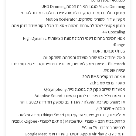
Contrast-Direct LED
Micro Dimming מנגנון תאורה חכמה UHD Dimming
מנגנון החלקת תמונה מתקדם לתמונה יציבה וחלקה במיוחד לסרטי
אקשן,שידורי ספורט ומשחקים. Motion Xcelerator
מנגנון אקטיבי לומד להשבחת תמונה + סאונד מכל מקור שידור בזמן אמת
4K Upscaling
HDR תמיכה בתחום דינמי רחב לתמונה מציאותית High Dynamic
Range:
HDR, HDR10+/HLG
פאנל ייחודי לצבע שחור מושלם והפחתת השתקפויות
Bluetooth – יציאת שמע לאוזניות, אביזרים חיצוניים ומקרני קול תומכים +
יציאה אופטית
עוצמת רמקולים 20W RMS
מספר ערוצי שמע 2Ch
אפשרות שילוב מקרן קול בטכנולוגיית Q-Symphony
התאמת צליל אדפטיבית לתוכן המשודר Adaptive Sound
Smart TV מערכת הפעלה 7 Tizen עם ממשק דור חדש 2023 .WIFI
מובנה + חיבור קווי,
אפליקציות, דפדפן, שיתוף ושיקוף תוכן things Smart תמיכה ושליטה
מרחוק בבית חכם + מוצרי Matter/IOT ( מתאם למוצרי - Zigbee- אופציה
לרכישה בנפרד) - PC on TV.
+תמיכה ב- 2 Apple AirPlay תמיכה בשיחות וידאו Google Meet