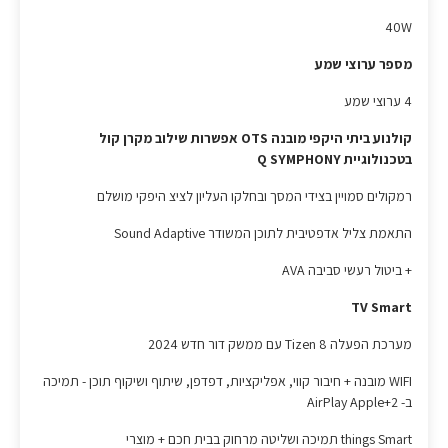
40W
מספר ערוצי שמע
4 ערוצי שמע
קולנוע ביתי היקפי מובנה OTS אפשרות שילוב מקרן קול
בטכנולוגיית Q SYMPHONY
רמקולים סמויין בצידי המסך ובחלקו העליון לציצ היפקי מושלם
התאמת צליל אדפטיבית לתוכן המשודר Sound Adaptive
+ ביטול רעשי סביבה AVA
TV Smart
מערכת הפעלה 8 Tizen עם ממשק דור חדש 2024
WIFI מובנה + חיבור קווי, אפליקציות, דפדפן, שיתוף ושיקוף תוכן - תמיכה
ב- 2+AirPlay Apple
things Smart תמיכה ושליטה מרחוק בבית חכם + מוצרי