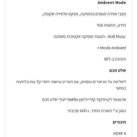
Ambient Mode
מצבי אווירה מגוונים בהמתנה, אפקט טלוויזיה שקופה,
מידע, תמונות ועוד
Wall Music –תצוגת מוסיקה אקטיבית משתנה
Mode Ambient +
תמיכה ב-NFT
שלט חכם
לשליטה על מכשירים נוספים, עם תפריט נגישות ייחודי קל ונוח בלחיצת
כפתור
ארגונומי דק+פיקוד קולי+לחצן Netflix ייעודי שלט חכם
נטען ע"י תאורת החדר ו-WiFi סביבתי
חיבורים
HDMI 4