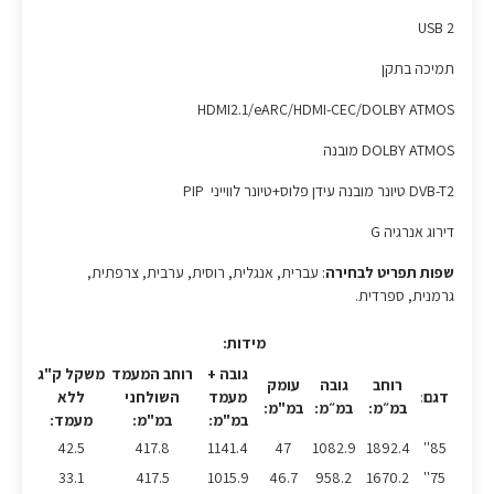
USB 2
תמיכה בתקן
HDMI2.1/eARC/HDMI-CEC/DOLBY ATMOS
DOLBY ATMOS מובנה
DVB-T2 טיונר מובנה עידן פלוס+טיונר לווייני PIP
דירוג אנרגיה G
שפות תפריט לבחירה
: עברית, אנגלית, רוסית, ערבית, צרפתית,
גרמנית, ספרדית.
מידות:
גובה +
רוחב המעמד
משקל ק"ג
רוחב
גובה
עומק
דגם
:
מעמד
השולחני
ללא
במ״מ:
במ״מ:
במ"מ:
במ"מ:
במ"מ:
מעמד:
42.5
417.8
1141.4
47
1082.9
1892.4
85''
33.1
417.5
1015.9
46.7
958.2
1670.2
75''