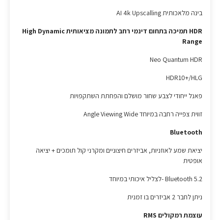
בינה מלאכותית AI 4k Upscalling
HDR תמיכה בתחום דינמי רחב לתמונה מציאותית High Dynamic
Range
Neo Quantum HDR
HDR10+/HLG
פאנל ייחודי לצבע שחור מושלם והפחתת השתקפויות
זווית צפייה רחבה במיוחד Angle Viewing Wide
Bluetooth
יציאת שמע לאוזניות, אביזרים חיצוניים ומקרני קול תומכים + יציאה
אופטית
5.2 Bluetooth -לצליל איכותי במיוחד
ניתן לחבר 2 אביזרים בו זמנית
עוצמת רמקולים RMS