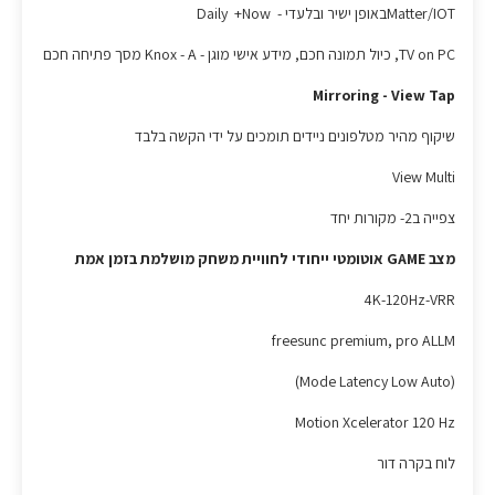
Matter/IOTבאופן ישיר ובלעדי - Daily +Now
TV on PC, כיול תמונה חכם, מידע אישי מוגן - Knox - A מסך פתיחה חכם
Mirroring - View Tap
שיקוף מהיר מטלפונים ניידים תומכים על ידי הקשה בלבד
View Multi
צפייה ב2- מקורות יחד
מצב GAME אוטומטי ייחודי לחוויית משחק מושלמת בזמן אמת
4K-120Hz-VRR
freesunc premium, pro ALLM
(Mode Latency Low Auto)
Motion Xcelerator 120 Hz
לוח בקרה דור