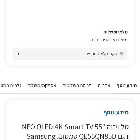
מלאי ומשלוח
משלוח עד הבית - חינם!
בדיקת מלאי בסניפים
מידע נוסף
אחריות
פריסת תשלומים
אספקה/משלוח
גלריית תמונו
מידע נוסף
טלוויזיה "55 NEO QLED 4K Smart TV
דגם QE55QN85D סמסונג Samsung