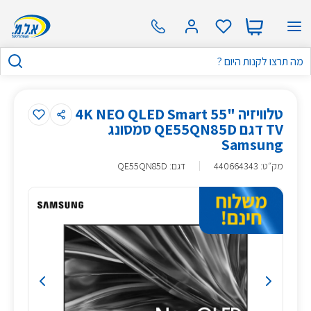
טלוויזיה "55 4K NEO QLED Smart
TV דגם QE55QN85D סמסונג
Samsung
מק״ט
:
440664343
דגם: QE55QN85D