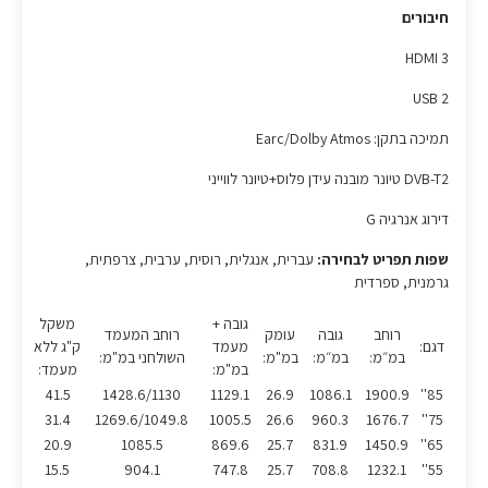
חיבורים
HDMI 3
USB 2
תמיכה בתקן: Earc/Dolby Atmos
DVB-T2 טיונר מובנה עידן פלוס+טיונר לווייני
דירוג אנרגיה G
שפות תפריט לבחירה:
עברית, אנגלית, רוסית, ערבית, צרפתית,
גרמנית, ספרדית
גובה +
משקל
רוחב
גובה
עומק
רוחב המעמד
דגם:
מעמד
ק"ג ללא
במ״מ:
במ״מ:
במ"מ:
השולחני במ"מ:
במ"מ:
מעמד:
41.5
1428.6/1130
1129.1
26.9
1086.1
1900.9
85''
31.4
1269.6/1049.8
1005.5
26.6
960.3
1676.7
75''
20.9
1085.5
869.6
25.7
831.9
1450.9
65''
15.5
904.1
747.8
25.7
708.8
1232.1
55''