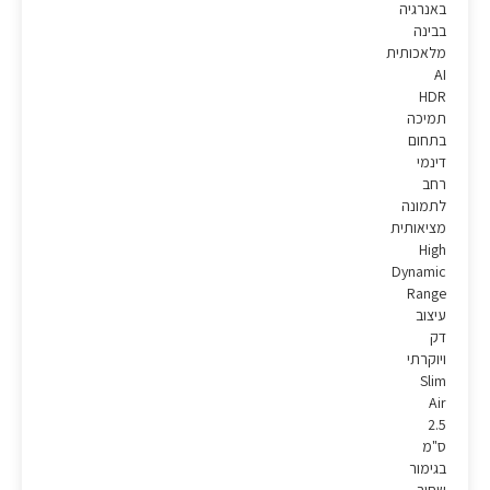
באנרגיה
בבינה
מלאכותית
AI
HDR
תמיכה
בתחום
דינמי
רחב
לתמונה
מציאותית
High
Dynamic
Range
עיצוב
דק
ויוקרתי
Slim
Air
2.5
ס"מ
בגימור