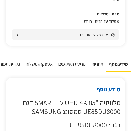
שחור
מלאי ומשלוח
משלוח עד הבית - חינם!
בדיקת מלאי בסניפים
מידע נוסף
אחריות
פריסת תשלומים
אספקה/משלוח
גלריית תמונו
מידע נוסף
טלוויזיה "85 SMART TV UHD 4K דגם
UE85DU8000 סמסונג SAMSUNG
דגם: UE85DU8000