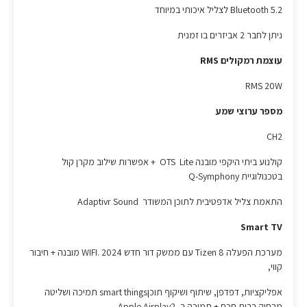
Bluetooth 5.2 לצליל איכותי במיוחד
ניתן לחבר 2 אביזרים בו זמנית
עוצמת רמקולים RMS
RMS 20W
מספר ערוצי שמע
CH2
קולנוע ביתי היקפי מובנה OTS Lite + אפשרות שילוב מקרן קול
בטכנולוגיית Q-Symphony
התאמת צליל אדפטיבית לתוכן המשודר Adaptivr Sound
Smart TV
מערכת הפעלה 8 Tizen עם ממשק דור חדש 2024 .WIFI מובנה + חיבור
קווי,
אפליקציות, דפדפן, שיתוף ושיקוף תוכןsmart things תמיכה ושליטה
מרחוק בבית חכם + תמיכה ב- Apple Airplay2