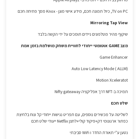
TV on PC, כיול תמונה חכם, מידע אישי מוגן - Knox מסך פתיחה חכם
Mirroring Tap View
שיקוף מהיר מטלפונים ניידים תומכים על ידי הקשה בלבד
מצב GAME אוטומטי ייחודי לחוויית משחק מושלמת בזמן אמת
Game Enhancer
Auto Low Latency Mode ( ALLM)
Motion Xceleratot
תמיכה ב-NFT דרך אפליקציה Nifty gateaway
שלט חכם
לשליטה על מכשירים נוספים, עם תפריט נגישות ייחודי קל ונוח בלחיצת
כפתור ארגונומי דק+פיקוד קולי+לחצן Netflix ייעודי שלט חכם
נטען ע"י תאורת החדר ו WiFi סביבתי