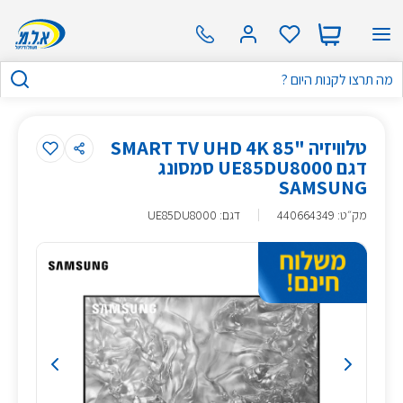
טלוויזיה "85 SMART TV UHD 4K
דגם UE85DU8000 סמסונג
SAMSUNG
מק״ט
:
440664349
דגם: UE85DU8000