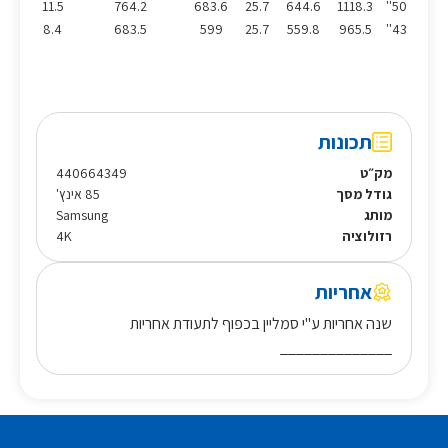
11.5
764.2
683.6
25.7
644.6
1118.3
50''
8.4
683.5
599
25.7
559.8
965.5
43''
תכונות
מק״ט
440664349
גודל מסך
85 אינץ'
מותג
Samsung
רזולוציה
4K
אחריות
שנה אחריות ע"י סמליין בכפוף לתעודת אחריות
______________