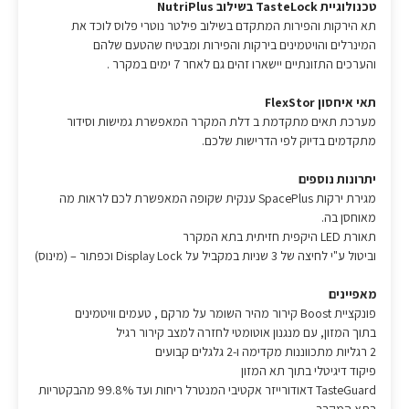
טכנולוגיית TasteLock בשילוב NutriPlus
תא הירקות והפירות המתקדם בשילוב פילטר נוטרי פלוס לוכד את
המינרלים והויטמינים בירקות והפירות ומבטיח שהטעם שלהם
והערכים התזונתיים יישארו זהים גם לאחר 7 ימים במקרר .
תאי איחסון FlexStor
מערכת תאים מתקדמת ב דלת המקרר המאפשרת גמישות וסידור
מתקדמים בדיוק לפי הדרישות שלכם.
יתרונות נוספים
מגירת ירקות SpacePlus ענקית שקופה המאפשרת לכם לראות מה
מאוחסן בה.
תאורת LED היקפית חזיתית בתא המקרר
וביטול ע"י לחיצה של 3 שניות במקביל על Display Lock וכפתור – (מינוס)
מאפיינים
פונקציית Boost קירור מהיר השומר על מרקם , טעמים וויטמינים
בתוך המזון, עם מנגנון אוטומטי לחזרה למצב קירור רגיל
2 רגליות מתכווננות מקדימה ו-2 גלגלים קבועים
פיקוד דיגיטלי בתוך תא המזון
TasteGuard דאודורייזר אקטיבי המנטרל ריחות ועד 99.8% מהבקטריות