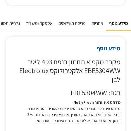
מידע נוסף
אחריות
פריסת תשלומים
אספקה/משלוח
גלריית תמונו
מידע נוסף
מקרר מקפיא תחתון בנפח 493 ליטר
EBE5304WW אלקטרולוקס Electrolux
לבן
דגם: EBE5304WW
מדחס אינוורטר NutriFresh
מדחס אינוורטר נוטרי פרש מבטיח יציבות מיטבית בטמפרטורה
בתא המזון ותא ההקפאה , מאריך את חיי הירקות והפירות פי 3
וחוסך עד 37% אנרגיה לעומת מדחס אינוורטר סטנדרטי .