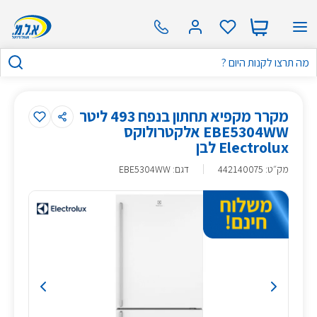
מקרר מקפיא תחתון בנפח 493 ליטר
EBE5304WW אלקטרולוקס
Electrolux לבן
מק״ט
:
442140075
דגם: EBE5304WW