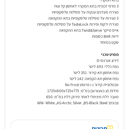
בתא המקרר
3 מדפי זכוכית בתא המקרר לאחסון קל ונוח
מגירת מעדנים ענקית על מסילות טלסקופיות
3 מגירות על מסילות טלסקופיות בתא ההקפאה
מגירת ירקות ופירות TasteLock על מסילות טלסקופיות
אייס מייקר Twist&Serve בתא ההקפאה
ידיות BAR כסופות
שקט במיוחד
מפרט טכני
דירוג אנרגטי:D
נפח כללי: 493 ליטר
נפח אחסון תא קירור: 351 ליטר
נפח אחסון תא הקפאה: 142 ליטר
טכנולוגיית קירור נ ו פרוסט No Frost
מידות (ע.כxעxרxג) במ"מ: 1725x800x725x775
מעבר דלת מינימלי לאחר פירוק דלת במ"מ: 650
צבעים: WW- White ,AS-Arctic Silver ,BS-Black Steel
תכונות