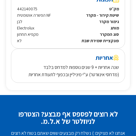
מק״ט
442140075
שיטת קירור - מקרר
NF הפשרה אוטומטית
גימור מקרר
לבן
מותג
Electrolux
סוג המקרר
מקפיא תחתון
פונקציית שמירת שבת
לא
אחריות
שנה אחריות + 9 שנים נוספות למדחס בלבד
(מדחסי
אינוורטר)
ע"י מיניליין ובכפוף לתעודת אחריות
לא רוצים לפספס אף מבצע? הצטרפו
לניוזלטר של א.ל.מ.
אנחנו לא מציקים :) נשלח רק מבצעים שווים שאתם בטוח לא רוצים