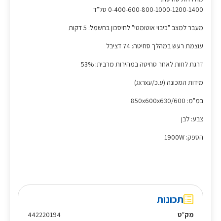
0-400-600-800-1000-1200-1400 סל"ד
מעבר למצב "כיבוי אוטומטי" לחיסכון בחשמל: 5 דקות
עוצמת רעש במהלך סחיטה: 74 דציבל
דרגת לחות לאחר סחיטה במהירות מרבית: 53%
מידות המכונה (ע.כ/עxרxג)
במ"מ: 850x600x630/600
צבע: לבן
הספק: 1900W
תכונות
מק״ט
442220194