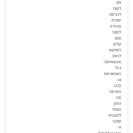
69
דקות
לכביסה
יסודית
ומהירה
לחצני
מגע
קלים
לשימוש
לניווט
אינטואיטיבי
בכל
האפשרויות
צג
LCD
המראה
את
הזמן
הנותר
לתוכנית
ושלבי
ה-