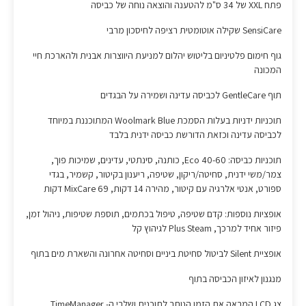
פתח XXL של 34 ס"מ להטענה והוצאה נוחה של כביסה
SensiCare שקילה אוטומטית רציפה לחיסכון מרבי
גוף חימום פלטיניום בליטוש יהלום למניעת היווצרות אבנית ולהארכת חיי
המכונה
תוף GentleCare לכביסה עדינה ושמירה על הבגדים
תוכניות ידניות בעלות הסמכת Woolmark Blue המתוכננת במיוחד
לכביסה עדינה וכזאת הדורשת כביסה ידנית בלבד
תוכניות כביסה: 40-60 Eco, כותנה, סינתטי, עדינים, שמיכות פוך,
צמר/משי ידנית, סחיטה/ריקון, שטיפה, ריענון בקיטור, קשמיר, בגדי
ספורט, אנטי אלרגיה עם קיטור, מהירה 14 דקות, MixCare 69 דקות
אופציות נוספות: קדם שטיפה, טיפול בכתמים, תוספת שטיפות, ניהול זמן,
פיזור אחיד למרכך, Plus Steam לגיהוץ קל
אופציית Silent לביטול סחיטת ביניים וסחיטה אחרונה והשארת מים בתוף
מנגנון לאיזון הכביסה בתוף
צג LCD המראה את הזמן הנותר לתוכנית ושלבי ה- TimeManager