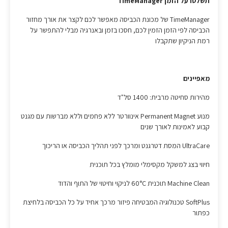
תשלטו על הזמן TimeManager
TimeManager של מכונת הכביסה מאפשר לכם לקצר את אורך מחזור
הכביסה לפי הזמן הזמין לכם, חסכו בזמן ובאנרגיה מבלי להתפשר על
רמת הניקיון שתקבלו
מאפיינים
מהירות סחיטה מרבית: 1400 סל"ד
מנוע Permanent Magnet אינוורטר ללא פחמים וללא מברשות עם מגנט
קבוע לאמינות לאורך שנים
UltraCare המסת דטרגנט ומרכך לפני תהליך הכביסה או הריכוך
חיווי בצג למשקל מקסימלי מומלץ בכל תוכנית
Machine Clean תוכנית 60°C לניקוי וחיטוי של התוף והדוד
SoftPlus טכנולוגיה המבטיחה פיזור מרכך אחיד על כל הכביסה בלחיצת
כפתור