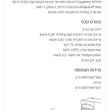
מסילות EasyEntry להכנסה נוחה של תבניות המתפרקות בקלות לניקוי
מגשי ®InfiSpace ענקיים (2 רגילים, 1 עמוק, 1 רשת)
סט של 2 מסילות טלסקופיות לשתי תבניות
מפרט טכני
דירוג אנרגטי A
צריכת אנרגיה לתכנית קונבנציונלית: 0,99 Kw/h
צריכת אנרגיה לתכנית טורבו: 0,81 Kw/h
נפח שמיש תא אפייה: 71 ליטר
טווח טמפרטורה: 50°C-275°C
הספק מקסימלי של התנור: 3,5 Kw/h
צבע: לבן זכוכית
מידות הגומחה
550*560*589 מ"מ
מידות:
567*594*594 מ"מ