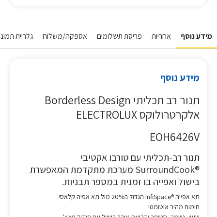
מידע נוסף
אחריות
פריסת תשלומים
אספקה/משלוח
גלריית תמונו
מידע נוסף
תנור רב תכליתי Borderless Design
אלקרטרולוקס ELECTROLUX
EOH6426V
תנור רב-תכליתי עם טורבו אקטיבי
®SurroundCook מערכת מתקדמת המאפשרת
בישול ואפייה בו זמנית במספר תבניות.
תא אפייה ®InfiSpace הגדול ב20% מול תא אפיה קלאסי.
חימום מהיר אוטומטי