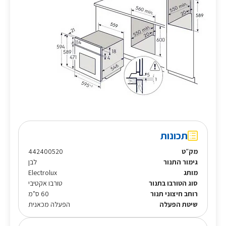
תכונות
מק״ט
442400520
גימור התנור
לבן
מותג
Electrolux
סוג הטורבו בתנור
טורבו אקטיבי
רוחב חיצוני תנור
60 ס"מ
שיטת הפעלה
הפעלה מכאנית