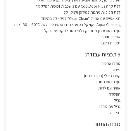
שעון, טיימר, סטופר וקביעת אורך בישול עם פיקוד טאץ’
דלת קרה CoolDoor Plus עם 3 שכבות זכוכית רפלקטור
דלת וזכוכיות ניתנות לפירוק ולניקוי קל
תא אפייה עם אמייל “Clear Clean” לניקוי קל במיוחד
Aqua Cleaning ניקוי קל בסיוע אדים בטמפרטורה של 90°C ב-30 דקות
גוף חימום עליון מתפרק כלפי מטה לניקוי פשוט וקל
אוורור חזיתי
תאורת הלוגן
9 תכניות עבודה:
טורבו אקטיבי
פיצה
קונבנציונלי (ניקוי באדים)
גוף חימום תחתון
אפיה עם לחות
הפשרה
גריל
גריל עם טורבו
תאורה
מבנה התנור