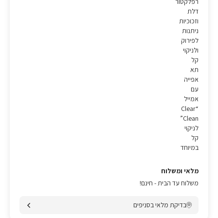
רפלקטור
דלת
וזכוכיות
ניתנות
לפירוק
ולניקוי
קל
תא
אפייה
עם
אמייל
“Clear
Clean”
לניקוי
קל
במיוחד
מלאי ומשלוח
משלוח עד הבית - חינם!
בדיקת מלאי בסניפים