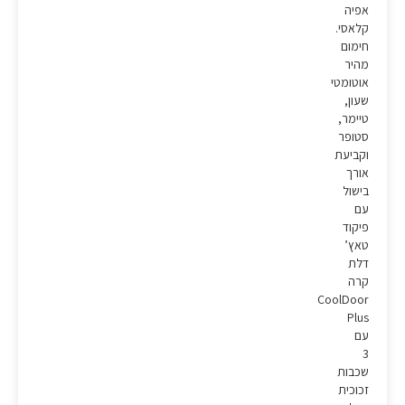
אפיה
קלאסי.
חימום
מהיר
אוטומטי
שעון,
טיימר,
סטופר
וקביעת
אורך
בישול
עם
פיקוד
טאץ’
דלת
קרה
CoolDoor
Plus
עם
3
שכבות
זכוכית