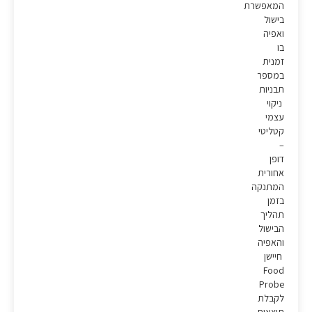
המאפשרת
בישול
ואפיה
בו
זמנית
במספר
תבניות
ניקוי
עצמי
קטליטי
–
דופן
אחורית
המתנקה
בזמן
תהליך
הבישול
והאפיה
חיישן
Food
Probe
לקבלת