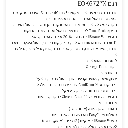
דגם EOK6727X
תנור רב-תכליתי עם טורבו אקטיבי ® SurroundCook מערכת מתקדמת
המאפשרת בישול ואפיה בו זמנית במספר תבניות
ניקוי עצמי קטליטי – דופן אחורית המתנקה בזמן תהליך הבישול והאפיה
חיישן Food Probe לקבלת תוצאות בישול ומידת עשייה מדויקות
תא אפיה ® InfiSpace הגדול ב % 20 מול תא אפיה קלאסי
11תוכניות עבודה: טורבו אקטיבי, פיצה, קונבנציונלי, בישול איטי,גוף חימום
תחתון, אפיה עם לחות, הפשרה, שמירת חום, גריל, גריל מהיר, גריל עם
טורבו.
9תוכניות אוטומטיות
פיקוד Omega Touch
חימום מהיר
שעון, טיימר ,סטופר וקביעת אורך בישול עם פיקוד טאץ'
דלת קרה CoolDoor Xtra עם 4 שכבות זכוכית רפלקטור
דלת וזכוכיות ניתנות לפירוק לניקוי קל
תא אפיה עם אמייל ” “Clear‘n Clean לניקוי קל במיוחד
אוורור חזיתי
תאורת הלוגן כפולה (עליונה ומד)
מסילות EasyEntry להכנסה נוחה של תבניות
מגשי ® InfiSpace ענקיים ( 2רגילים, 1עמוק, 1רשת)
2סטים מסילות טלסקופיות לשתי תבניות