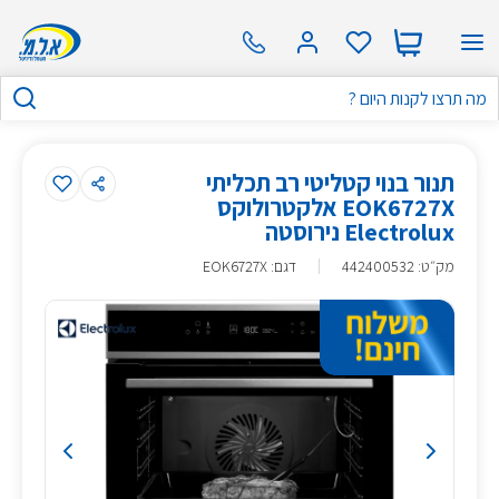
תנור בנוי קטליטי רב תכליתי
EOK6727X אלקטרולוקס
Electrolux נירוסטה
מק״ט
:
442400532
דגם: EOK6727X