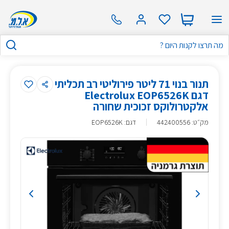
תנור בנוי 71 ליטר פירוליטי רב תכליתי
דגם Electrolux EOP6526K
אלקטרולוקס זכוכית שחורה
מק״ט
:
442400556
דגם: EOP6526K