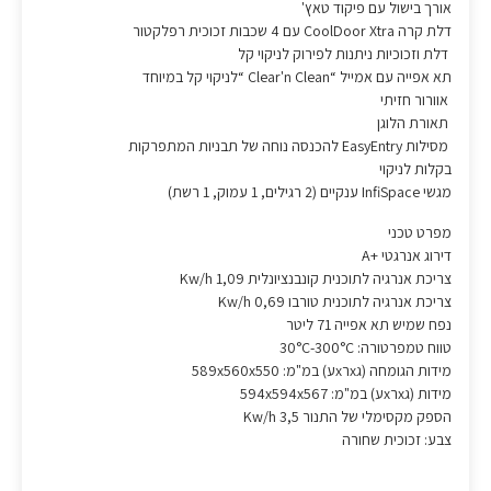
אורך בישול עם פיקוד טאץ'
דלת קרה CoolDoor Xtra עם 4 שכבות זכוכית רפלקטור
דלת וזכוכיות ניתנות לפירוק לניקוי קל
תא אפייה עם אמייל “Clear'n Clean “לניקוי קל במיוחד
אוורור חזיתי
תאורת הלוגן
מסילות EasyEntry להכנסה נוחה של תבניות המתפרקות
בקלות לניקוי
מגשי InfiSpace ענקיים (2 רגילים, 1 עמוק, 1 רשת)
מפרט טכני
דירוג אנרגטי +A
צריכת אנרגיה לתוכנית קונבנציונלית 1,09 Kw/h
צריכת אנרגיה לתוכנית טורבו Kw/h 0,69
נפח שמיש תא אפייה 71 ליטר
טווח טמפרטורה: 30°C-300°C
מידות הגומחה (גxרxע) במ"מ: 589x560x550
מידות (גxרxע) במ"מ: 594x594x567
הספק מקסימלי של התנור Kw/h 3,5
צבע: זכוכית שחורה