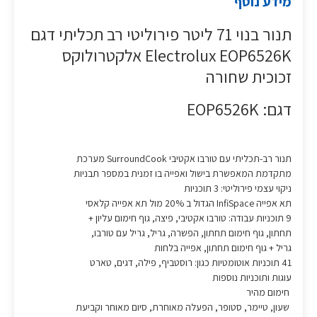
מידע נוסף
תנור בנוי 71 ליטר פירוליטי רב תכליתי דגם
Electrolux EOP6526K אלקטרולוקס
זכוכית שחורה
דגם: EOP6526K
תנור רב-תכליתי עם טורבו אקטיבי SurroundCook מערכת
מתקדמת המאפשרת בישול ואפייה בו זמנית במספר תבניות
ניקוי עצמי פירוליטי: 3 תוכניות
תא אפייה InfiSpace הגדול ב 20% מול תא אפייה קלאסי
9 תוכניות עבודה: טורבו אקטיבי, פיצה, גוף חימום עליון +
תחתון, גוף חימום תחתון, הפשרה, גריל, גריל עם טורבו,
גריל + גוף חימום תחתון, אפייה בלחות
41 תוכניות אוטומטיות כגון: רוסטביף, פילה, דגים, טארט
עוגות ותוכניות נוספות
חימום מהיר
שעון, טיימר, סטופר, הפעלה מאוחרת, סיום מאוחר וקביעת