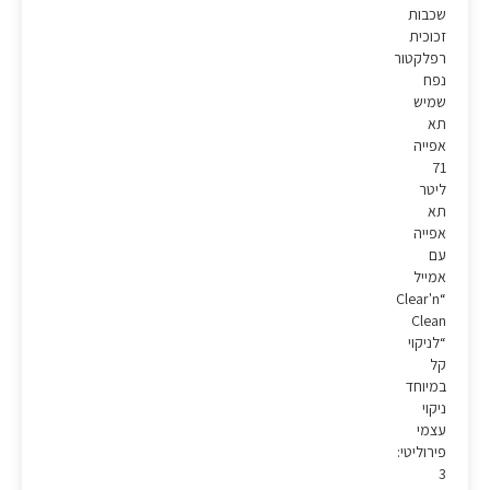
שכבות
זכוכית
רפלקטור
נפח
שמיש
תא
אפייה
71
ליטר
תא
אפייה
עם
אמייל
“Clear'n
Clean
“לניקוי
קל
במיוחד
ניקוי
עצמי
פירוליטי:
3