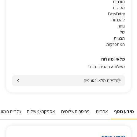
תוכניות
מסילות
EasyEntry
להכנסה
נוחה
של
תבניות
המתפרקות
מלאי ומשלוח
משלוח עד הבית - חינם!
בדיקת מלאי בסניפים
מידע נוסף
אחריות
פריסת תשלומים
אספקה/משלוח
גלריית תמונו