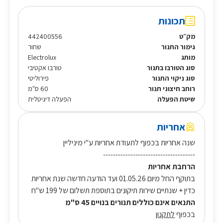
תכונות
מק״ט
442400556
גימור התנור
שחור
מותג
Electrolux
סוג הטורבו בתנור
טורבו אקטיבי
סוג ניקוי התנור
פירוליטי
רוחב חיצוני תנור
60 ס"מ
שיטת הפעלה
הפעלה דיגיטלית
אחריות
שנה אחריות בכפוף לתעודת אחריות ע"י מיניליין
-------------------------------------
הרחבת אחריות
בתוקף החל מיום 01.05.26 ועד הודעה חדשה שנת אחריות
כדין + שנתיים שירות תיקונים בתוספת תשלום של 199 ש"ח
התנאים אינם כוללים תנורים בנויים 45 ס"מ
בכפוף
לתקנון