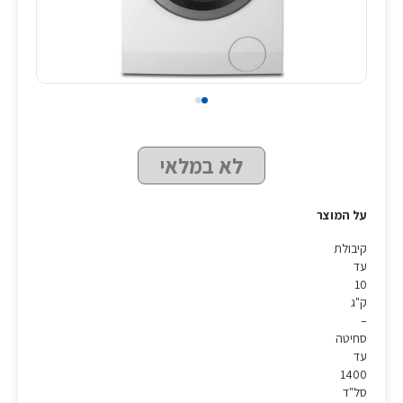
לא במלאי
על המוצר
קיבולת
עד
10
ק"ג
–
סחיטה
עד
1400
סל"ד