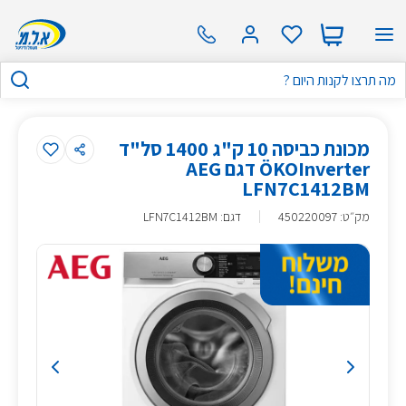
מכונת כביסה 10 ק"ג 1400 סל"ד
ÖKOInverter דגם AEG
LFN7C1412BM
מק״ט
:
450220097
דגם: LFN7C1412BM