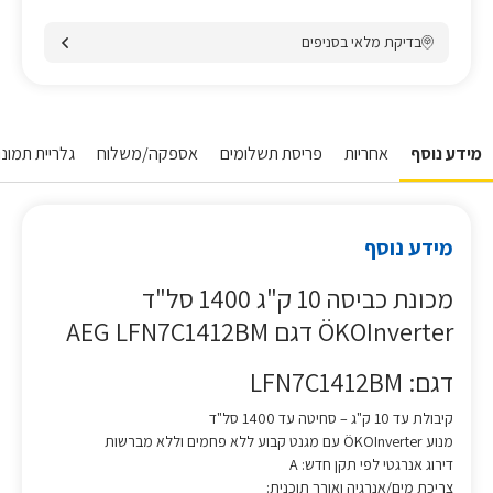
בדיקת מלאי בסניפים
מידע נוסף
אחריות
פריסת תשלומים
אספקה/משלוח
גלריית תמונו
מידע נוסף
מכונת כביסה 10 ק"ג 1400 סל"ד
ÖKOInverter דגם AEG LFN7C1412BM
דגם: LFN7C1412BM
קיבולת עד 10 ק"ג – סחיטה עד 1400 סל"ד
מנוע ÖKOInverter עם מגנט קבוע ללא פחמים וללא מברשות
דירוג אנרגטי לפי תקן חדש: A
צריכת מים/אנרגיה ואורך תוכנית: