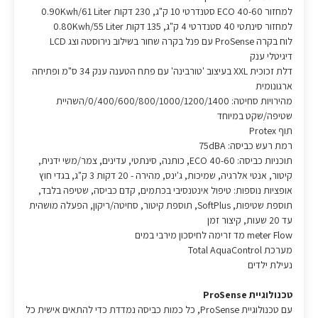
למחזור 40-60 ECO סטנדרטי 10 ק"ג, 230 דקות 0.90Kwh/61 Liter
למחזור סינתטי 40 סטנדרטי 4 ק"ג, 135 דקות 0.80Kwh/55 Liter
לוח בקרה ProSense עם פנל בקרה שחור בשילוב נירוסטה וצג LCD
דיגיטלי ענק
דלת זכוכית XXL בעיצוב 'טורבינה' עם פתח הטענה ענק 34 ס"מ ופתיחה
ארגונומית
מהירויות סחיטה: 0/400/600/800/1000/1200/1400/השהיית
שטיפה/שקט במיוחד
תוף Protex
רמת רעש כביסה: 75dBA
תוכניות כביסה: 40-60 ECO, כותנה, סינתטי, עדינים, צמר/משי ידנית,
קיטור, אנטי אלרגיה, שמיכות, ג'ינס, מהירה - 20 דקות 3 ק"ג, בגדי חוץ
אופציות נוספות: טיפול אינטנסיבי בכתמים, קדם כביסה, שטיפה בלבד,
תוספת שטיפות, SoftPlus, תוספת קיטור, סחיטה/ריקון, הפעלה מושהית
עד 20 שעות, קיצור זמן
meter Flow מד זרימה לחיסכון מירבי במים
מערכת Total AquaControl
נעילת ילדים
טכנולוגיית ProSense
עם טכנולוגיית ProSense, כל כמות כביסה נמדדת כדי להתאים אישית כל