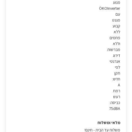
מנוע
ÖKOInverter
עם
מגנט
קבוע
ללא
פחמים
וללא
מברשות
דירוג
אנרגטי
לפי
תקן
חדש:
A
רמת
רעש
כביסה:
75dBA
מלאי ומשלוח
משלוח עד הבית - חינם!