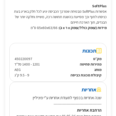
SoftPlus
אפשרות SoftPlus מבטיחה שמרכך הכביסה יגיע לכל חלק באריג בעת
כניסתו לתוף וכך מסייעת בהשגת תחושה רכה, משיית וחלקה יותר של
הבגדים, תוך הארכת חייהם
מידות (עומק כולל/עומק x ר x ג):
85x60x63/66 ס"מ
תכונות
מק״ט
450220097
מהירות סחיטה
1201 - 1400 סל"ד
מותג
AEG
קיבולת מכונת כביסה
9 - 9.5 ק"ג
אחריות
שנה אחריות בכפוף לתעודת אחריות ע"י מיניליין
-------------------------------------
הרחבת אחריות