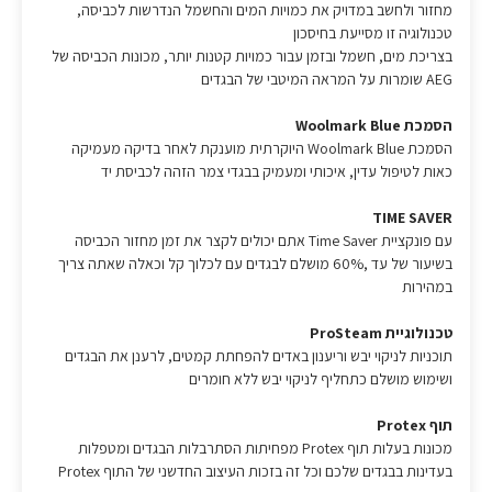
מחזור ולחשב במדויק את כמויות המים והחשמל הנדרשות לכביסה,
טכנולוגיה זו מסייעת בחיסכון
בצריכת מים, חשמל ובזמן עבור כמויות קטנות יותר, מכונות הכביסה של
AEG שומרות על המראה המיטבי של הבגדים
הסמכת Woolmark Blue
הסמכת Woolmark Blue היוקרתית מוענקת לאחר בדיקה מעמיקה
כאות לטיפול עדין, איכותי ומעמיק בבגדי צמר הזהה לכביסת יד
TIME SAVER
עם פונקציית Time Saver אתם יכולים לקצר את זמן מחזור הכביסה
בשיעור של עד ,60% מושלם לבגדים עם לכלוך קל וכאלה שאתה צריך
במהירות
טכנולוגיית ProSteam
תוכניות לניקוי יבש וריענון באדים להפחתת קמטים, לרענן את הבגדים
ושימוש מושלם כתחליף לניקוי יבש ללא חומרים
תוף Protex
מכונות בעלות תוף Protex מפחיתות הסתרבלות הבגדים ומטפלות
בעדינות בבגדים שלכם וכל זה בזכות העיצוב החדשני של התוף Protex