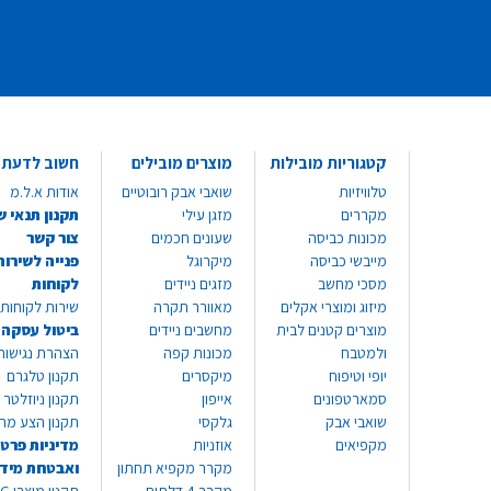
קטגוריות מובילות
מוצרים מובילים
חשוב לדעת
טלוויזיות
שואבי אבק רובוטיים
אודות א.ל.מ
מקררים
מזגן עילי
תקנון תנאי ש
מכונות כביסה
שעונים חכמים
צור קשר
מייבשי כביסה
מיקרוגל
פנייה לשירות
מסכי מחשב
מזגים ניידים
לקוחות
מיזוג ומוצרי אקלים
מאוורר תקרה
שירות לקוחות 8999*
מוצרים קטנים לבית
מחשבים ניידים
ביטול עסקה
ולמטבח
מכונות קפה
הצהרת נגישות
יופי וטיפוח
מיקסרים
תקנון טלגרם
סמארטפונים
אייפון
תקנון ניוזלטר
שואבי אבק
גלקסי
תקנון הצע מח
מקפיאים
אוזניות
מדיניות פרטי
מקרר מקפיא תחתון
ואבטחת מיד