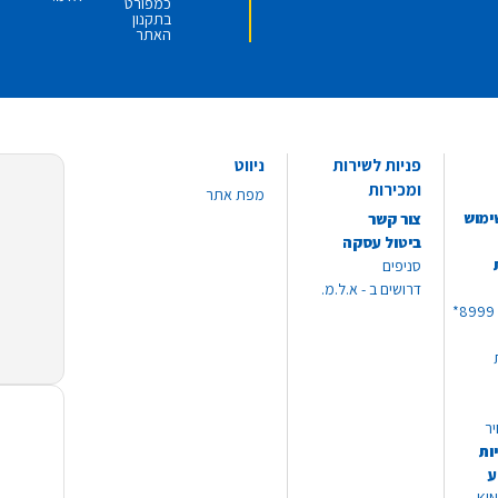
כמפורט
בתקנון
האתר
פניות לשירות
ניווט
ומכירות
מפת אתר
ימוש
צור קשר
ביטול עסקה
סניפים
דרושים ב - א.ל.מ.
יר
ות
ע