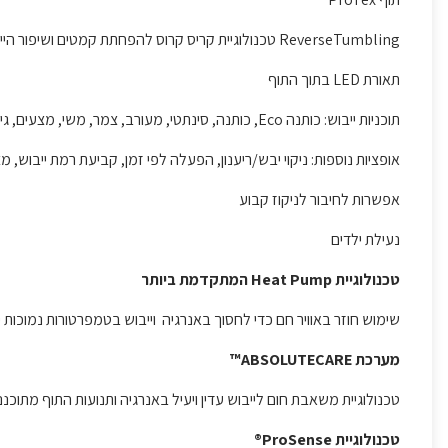
ReverseTumbling טכנולוגיית קריס קרוס להפחתת קמטים ושיפור הייבוש
תאורת LED בתוך התוף
תוכניות ייבוש: כותנה Eco, כותנה, סינתטי, מעורב, צמר, משי, מצעים, גיהוץ קל, בגדי חוץ, שמיכות וכריות פוך
אופציות נוספות: ניקוי יבש/ריענון, הפעלה לפי זמן, קביעת רמת ייבוש, מצב ייבוש שקט, הפע
אפשרות לחיבור לניקוז קבוע
נעילת ילדים
טכנולוגיית Heat Pump המתקדמת ביותר
שימוש חוזר באוויר חם כדי לחסוך באנרגיה וייבוש בטמפרטורות נמוכות 
מערכת ABSOLUTECARE™
טכנולוגיית משאבת חום לייבוש עדין ויעיל באנרגיה ותנועות התוף מתוכננ
טכנולוגיית ProSense®