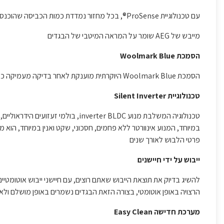
עם טכנולוגיית ProSense®, בכל מחזור נמדדת כמות הכביסה שהוכנסה לצורך חישוב הזמן והאנרגיה הנדרשת לפעולת הייבוש.
מייבש של AEG שומר על המראה המיטבי של הבגדים
הסמכת Woolmark Blue
הסמכת Woolmark Blue היוקרתית מוענקת לאחר בדיקה מעמיקה כאות לטיפול עדין, איכותי ומעמיק בבגדי צמר הזהה לכביסת יד
טכנולוגיית Silent Inverter
טכנולוגיה המשלבת מנוע nverter BLDC
במיוחד, המנוע אינוורטר ללא פחמים, חסכוני, שקט ואנין במיוחד, הוא 
פרטי הלבוש לאורך שנים
ייבוש על ידי חיישנים
להשיג בדיוק את תוצאת הייבוש שאתם רוצים, עם חיישני ייבוש אוטומטיי
הרצויה באופן אוטומטי, בצורה הזאת הבגדים נשמרים באופן מושלם ולא
מערכת חדישה Easy Clean