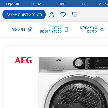
יסקיים
בלוג
אודות
סניפים
צור קשר
הזמנה טלפונית 8999*
מוצרי אקלים
סלולר,
יופי וטיפוח
ומזגנים
טכנולוגיה ושמע