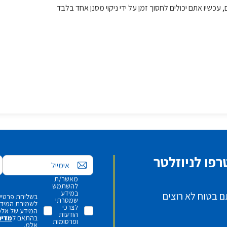
פו לניוזלטר
אימייל
מאשר/ת
להשתמש
במידע
ם בטוח לא רוצים
בשליחת פרטיי,
שמסרתי
לשמירת המידע 
לצרכי
המידע של אלמ
הודעות
בהתאם ל
מדינ
ופרסומות
אלמ.