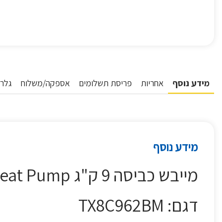
מידע נוסף
אחריות
פריסת תשלומים
אספקה/משלוח
גלרי
מידע נוסף
מייבש כביסה 9 ק"ג Heat Pump דגם AEG TX8C962BM
דגם: TX8C962BM