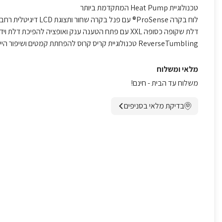
טכנולוגיית Heat Pump המתקדמת ביותר
לוח בקרה ProSense® עם פנל בקרה שחור ותצוגת LCD דיגיטלית רחבה
דלת שקופה כסופה XXL עם פתח הטענה ענק ואופציה להפיכת דלת וידית ל 4 כיוונים
ReverseTumbling טכנולוגיית קריס קרוס להפחתת קמטים ושיפור הייבוש
מלאי ומשלוח
משלוח עד הבית - חינם!
בדיקת מלאי בסניפים