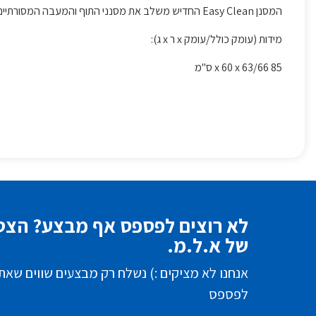
המסנן Easy Clean החדיש משלב את מסנני התוף והמעבה המסורתיים, עכשיו אתם יכולים לחסוך זמן על ידי ניקוי מסנן אחד בלבד
מידות (עומק כולל/עומק x ר x ג):
85 x 60 x 63/66 ס"מ
לא רוצים לפספס אף מבצע? הצטר
של א.ל.מ.
אנחנו לא מציקים :) נשלח רק מבצעים שווים שאת
לפספס