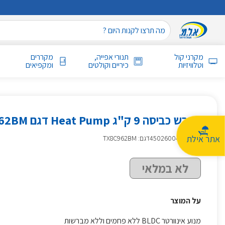
מקרני קול
תנורי אפייה,
מקררים
וטלוויזיות
כיריים וקולטים
ומקפיאים
מייבש כביסה 9 ק"ג Heat Pump דגם AEG TX8C962BM
אתר אילת
מק״ט
:
450260049
דגם: TX8C962BM
לא במלאי
על המוצר
מנוע אינוורטר BLDC ללא פחמים וללא מברשות