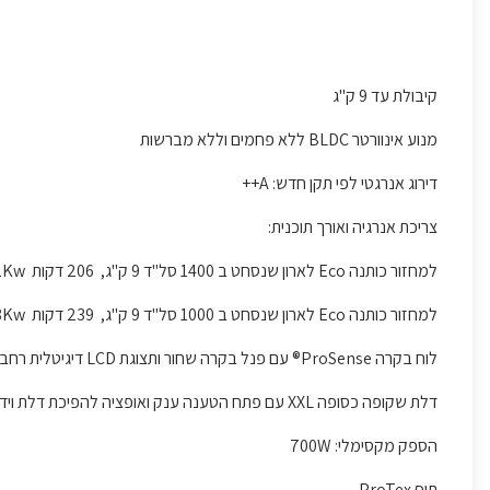
קיבולת עד 9 ק"ג
מנוע אינוורטר BLDC ללא פחמים וללא מברשות
דירוג אנרגטי לפי תקן חדש: A++
צריכת אנרגיה ואורך תוכנית:
למחזור כותנה Eco לארון שנסחט ב 1400 סל"ד 9 ק"ג, 206 דקות 1.72Kw
למחזור כותנה Eco לארון שנסחט ב 1000 סל"ד 9 ק"ג, 239 דקות 1.98Kw
לוח בקרה ProSense® עם פנל בקרה שחור ותצוגת LCD דיגיטלית רחבה
דלת שקופה כסופה XXL עם פתח הטענה ענק ואופציה להפיכת דלת וידית ל 4 כיוונים
הספק מקסימלי: 700W
תוף ProTex