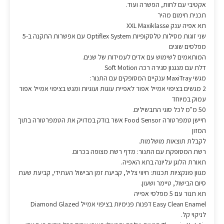
אקטיבי עם לחות, הפשרה ועוד.
תכנית חימום מהיר
תא אפיה ענק XXL Maxiklasse
שני זוגות מסילות טלסקופיות Optiflex System עם אפשרות התקנה ב-5
מפלסים שונים
המותאמים לשימוש עם אדים לעמידות של שנים.
דלת עם מנגנון סגירה רכה Soft Motion
מגשי MaxiTray ענקיים המסופקים עם התנור:
2 מגשים בציפוי אמייל אפור לאפיית עוגות ועוגיות ומגש בציפוי אמייל אפור
עמוק במיוחד
50 מ"מ לכל סוגי התבשילים.
חיישן טמפרטורה Food Sensor אשר בודק במדויק את הטמפרטורה בתוך
המזון
לקבלת תוצאות מושלמות.
רשת המסופקת עם התנור: מדף רשת מצופה בכרום.
תאורת הלוגן עליונה בתא האפיה.
מגוון פונקציות תכנות: חיווי צליל, קביעת זמן הבישול העתידי, קביעת שעת
סיום הבישול, טיימר ושעון.
תא תנור עם 5 מפלסי אפייה
Easy Clean Enamel דפנות פנימיות בציפוי אמייל Diamond Glazed
לניקוי קל.