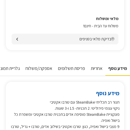
מלאי ומשלוח
משלוח עד הבית - חינם!
בדיקת מלאי בסניפים
מידע נוסף
אחריות
פריסת תשלומים
אספקה/משלוח
גלריית תמונו
מידע נוסף
תנור רב תכליתי SteamBake עם טורבו אקטיבי
ניקוי עצמי פירוליטי: 2 תכניות- 1.5 ו-3 שעות.
פונקציית SteamBake מוסיפה אדים בתכנית טורבו אקטיבי ומשפרת כל
בישול ואפיה.
9 מצבי בישול ואפיה, כגון: טורבו אקטיבי בשילוב אדים, טורבו + גריל, טורבו