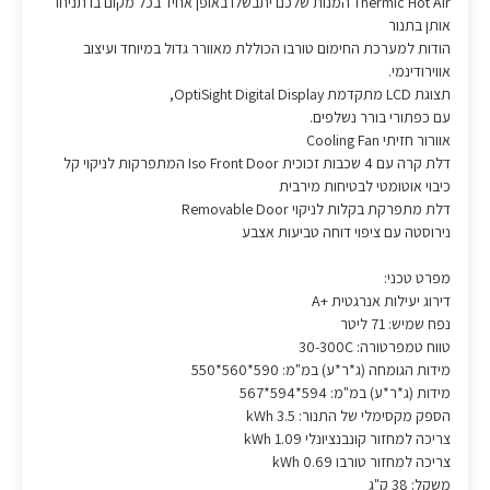
Thermic Hot Air המנות שלכם יתבשלו באופן אחיד בכל מקום בו תניחו
אותן בתנור
הודות למערכת החימום טורבו הכוללת מאוורר גדול במיוחד ועיצוב
אווירודינמי.
תצוגת LCD מתקדמת OptiSight Digital Display,
עם כפתורי בורר נשלפים.
אוורור חזיתי Cooling Fan
דלת קרה עם 4 שכבות זכוכית Iso Front Door המתפרקות לניקוי קל
כיבוי אוטומטי לבטיחות מירבית
דלת מתפרקת בקלות לניקוי Removable Door
נירוסטה עם ציפוי דוחה טביעות אצבע
מפרט טכני:
דירוג יעילות אנרגטית +A
נפח שמיש: 71 ליטר
טווח טמפרטורה: 30-300C
מידות הגומחה (ג*ר*ע) במ"מ: 590*560*550
מידות (ג*ר*ע) במ"מ: 594*594*567
הספק מקסימלי של התנור: 3.5 kWh
צריכה למחזור קונבנציונלי 1.09 kWh
צריכה למחזור טורבו 0.69 kWh
משקל: 38 ק"ג