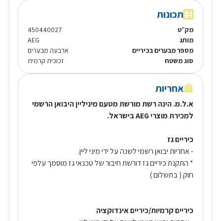
תכונות
מק״ט
450440027
מותג
AEG
מספר מבערים בכיריים
ארבעה מבערים
סוג משטח
זכוכית קרמית
אחריות
א.ל.מ. הינה רשת מורשת מטעם מיניליין היבואן הרשמי
למכירת מוצרי AEG בישראל.
כיריים גז
- אחריות יבואן רשמי לשנה על ידי מיני ליין.
* התקנת כיריים גז דורשת חיבור של טכנאי גז מוסמך עלפי
חוק ( בתשלום )
כיריים קרמיות/כיריים אינדוקציה