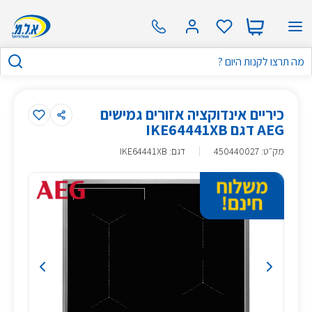
כיריים אינדוקציה אזורים גמישים
AEG דגם IKE64441XB
מק״ט
:
450440027
דגם: IKE64441XB