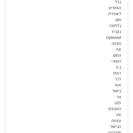
בכל
האזורים
לשמירת
חום
בלחיצה
בקרת
OptiHeat
מציגה
את
החום
השיורי
ב-3
רמות
לכל
אזור
בישול
צגי
LED
המציגים
את
עצמת
הבישול
שנקבעה