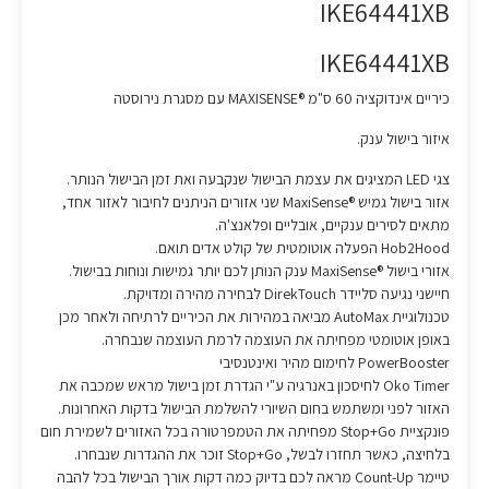
IKE64441XB
IKE64441XB
כיריים אינדוקציה 60 ס"מ ®MAXISENSE עם מסגרת נירוסטה
איזור בישול ענק.
צגי LED המציגים את עצמת הבישול שנקבעה ואת זמן הבישול הנותר.
אזור בישול גמיש ®MaxiSense שני אזורים הניתנים לחיבור לאזור אחד,
מתאים לסירים ענקיים, אובליים ופלאנצ'ה.
Hob2Hood הפעלה אוטומטית של קולט אדים תואם.
אזורי בישול ®MaxiSense ענק הנותן לכם יותר גמישות ונוחות בבישול.
חיישני נגיעה סליידר DirekTouch לבחירה מהירה ומדויקת.
טכנולוגיית AutoMax מביאה במהירות את הכיריים לרתיחה ולאחר מכן
באופן אוטומטי מפחיתה את העוצמה לרמת העוצמה שנבחרה.
PowerBooster לחימום מהיר ואינטנסיבי
Oko Timer לחיסכון באנרגיה ע"י הגדרת זמן בישול מראש שמכבה את
האזור לפני ומשתמש בחום השיורי להשלמת הבישול בדקות האחרונות.
פונקציית Stop+Go מפחיתה את הטמפרטורה בכל האזורים לשמירת חום
בלחיצה, כאשר תחזרו לבשל, Stop+Go זוכר את ההגדרות שנבחרו.
טיימר Count-Up מראה לכם בדיוק כמה דקות אורך הבישול בכל להבה