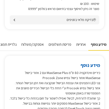
שימוש
- 100 ₪
מוצר זה ניתן לאיסוף עצמי בתיאום מראש בטלפון *8999
בדיקת מלאי בסניפים
מידע נוסף
אחריות
פריסת תשלומים
אספקה/משלוח
גלריית תמונו
מידע נוסף
כיריים אינדוקציה 80 ס"מ MaxiSense Plus עם 2 אזורי בישול
MaxiSense ואזור בישול גמיש Procook Zone
צגי LED המציגים את עצמת הבישול שנקבעה ואת זמן הבישול הנותר.
אזור בישול גמיש Procook ע"י הזזת כלי הבישול הכיריים משנים את
הטמפרטורה באופן אוטומטי
כך שתוכלו להרתיח, לבשל ואפילו לשמור על חום בהזזת כלי בישול בלבד.
2 אזורי בישול MaxiSense מספקים יותר גמישות ונוחות בבישול.
חיישני נגיעה DirekTouch לבחירה מהירה ומדויקת