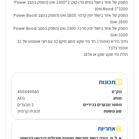
הספק של אזור בישול גמיש פרו-קוק: 2*2300 ואט (הספק במצב Power
Boost 2*3200 ואט)
הספק של אזור בישול ימין קדמי: 1800 ואט (הספק במצב Power Boost
2800 ואט)
הספק של אזור בישול ימין מרכז: 2300 ואט (הספק במצב Power Boost
3200 ואט)
נתיך נדרש (אמפר): חד פזי שקע מסוג סיקון 32 עם חצי אוטומט של 32
אמפר בלבד.
תלת פזי שקע שוקו או אדום.
תכונות
מק״ט
450440065
מותג
AEG
מספר מבערים בכיריים
2 מבערים
סוג משטח
זכוכית קרמית
אחריות
א.ל.מ. הינה רשת מורשת מטעם מיניליין היבואן הרשמי