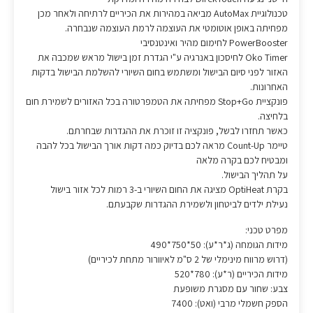
טכנולוגיית AutoMax מביאה במהירות את הכיריים לרתיחה ולאחר מכן
מפחיתה באופן אוטומטי את העוצמה לרמת העוצמה שנבחרה.
PowerBooster לחימום מהיר ואינטנסיבי
Oko Timer לחיסכון באנרגיה ע"י הגדרת זמן בישול מראש שמכבה את
האזור לפני סיום הבישול ומשתמש בחום השיורי להשלמת הבישול בדקות
האחרונות.
פונקציית Stop+Go מפחיתה את הטמפרטורה בכל האזורים לשמירת חום
בלחיצה.
כאשר תחזרו לבשל, פונקציה זו זוכרת את ההגדרות שבחרתם.
טיימר Count-Up מראה לכם בדיוק כמה דקות אורך הבישול בכל להבה
ומבטיח לכם בקרה מלאה
על תהליך הבישול.
בקרת OptiHeat מציגה את החום השיורי ב-3 רמות לכל אזור בישול
נעילת ילדים לביטחון ולשמירת ההגדרות שקבעתם.
מפרט טכני:
מידות הגומחה (ג*ר*ע): 50*750*490
(דרוש מרווח מינימלי של 2 ס"מ לאיוורור מתחת לכיריים)
מידות הכיריים (ר*ע): 780*520
צבע: שחור עם מסגרת משופעת
הספק חשמלי מרבי (ואט): 7400