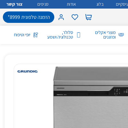
יסקיים
בלוג
אודות
סניפים
צור קשר
הזמנה טלפונית 8999*
מוצרי אקלים
סלולר,
יופי וטיפוח
ומזגנים
טכנולוגיה ושמע