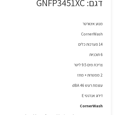
דגם: GNFP3451XC
מנוע אינוורטר
CornerWash
14 מערכות כלים
6 תוכניות
צריכת מים 9.5 ליטר
2 ממטרות + מתז
עוצמת רעש 46 dBA
דירוג אנרגטי E
CornerWash