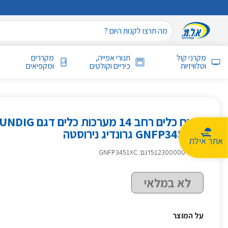
מקרני קול
תנורי אפייה,
מקררים
וטלוויזיות
כיריים וקולטים
ומקפיאים
מדיח כלים רחב 14 מערכות כלים
GNFP3451XC גרונדיג נירוסטה
אתר אילת
מק״ט
:
512300000
דגם: GNFP3451XC
לא במלאי
על המוצר