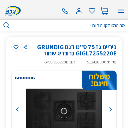
כיריים גז 75 ס"מ דגם GRUNDIG
GIGL7255220E גרונדיג שחור
מק״ט
:
512420000
דגם: GIGL7255220E