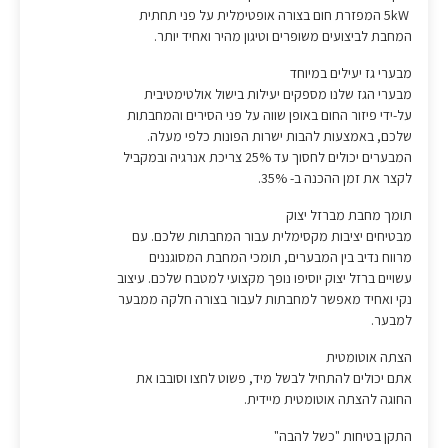
5kW המפזרת חום בצורה אופטימלית על פני תחתית
המחבת לביצועים משופרים וטיגון מהיר ואחיד יותר.
מבערי גז יעילים במיוחד
מבערי הגז שלנו מספקים יעילות בישול אולטימטיבית
על-ידי פיזור החום באופן שווה על פני הסירים והמחבתות
שלכם, באמצעות להבות ישרות הפונות כלפי מעלה.
המבערים יכולים לחסוך עד 25% צריכת אנרגיה ובמקביל
לקצר את זמן ההכנה ב- 35%.
תומך מחבת מברזל יצוק
מבטיחים יציבות מקסימלית עבור המחבתות שלכם. עם
מרווח נדיב בין המבערים, תומכי המחבת המסוגננים
עשויים ברזל יצוק יוסיפו נופך מקצועי למטבח שלכם. עיצוב
נקי ואחיד מאפשר למחבתות לעבור בצורה חלקה ממבער
למבער.
הצתה אוטומטית
אתם יכולים להתחיל לבשל מיד, פשוט לחצו וסובבו את
החוגה להצתה אוטומטית מיידית.
התקן בטיחות "כשל להבה"