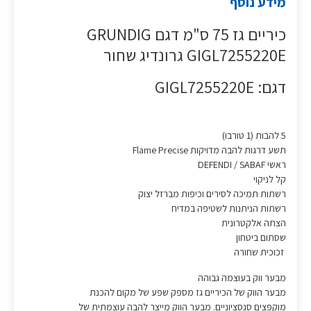
מידע נוסף
כיריים גז 75 ס"מ דגם GRUNDIG
GIGL7255220E גרונדיג שחור
דגם: GIGL7255220E
5 להבות (1 טורבו)
תשע דרגות להבה מדויקות Flame Precise
ראשי DEFENDI / SABAF
קל לניקוי
רשתות תמיכה לסירים וכיפות מברזל יצוק
רשתות הניתנות לשטיפה במדיח
הצתה אלקטרונית
שסתום ביטחון
זכוכית שחורה
מבער ווק בעוצמה גבוהה
מבער הווק של הכיריים גז מספק שפע של מקום להכנת
מוקפצים סנסציוניים. מבער הווק מייצר להבה עוצמתית של