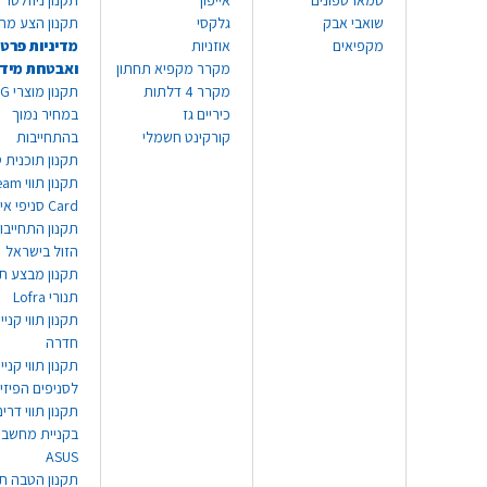
סמארטפונים
אייפון
תקנון ניוזלטר
שואבי אבק
גלקסי
תקנון הצע מח
מקפיאים
אוזניות
מדיניות פרטי
מקרר מקפיא תחתון
ואבטחת מיד
מקרר 4 דלתות
תקנון
כיריים גז
במחיר נמוך
קורקינט חשמלי
בהתחייבות
תקנון תוכנית ט
תקנון תו
Card סניפי אילת
תקנון התחייבו
הזול בישראל
תקנון מבצע תו
תנורי Lofra
תקנון תווי קניי
חדרה
תקנון תווי קניי
לסניפים הפיזי
תקנון תווי דר
בקניית מחשב נ
ASUS
תקנון הטבה תו