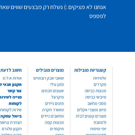
אנחנו לא מציקים :) נשלח רק מבצעים שווים שאת
לפספס
קטגוריות מובילות
מוצרים מובילים
חשוב לדעת
טלוויזיות
שואבי אבק רובוטיים
אודות א.ל.מ
מקררים
מזגן עילי
תקנון תנאי ש
מכונות כביסה
שעונים חכמים
צור קשר
מייבשי כביסה
מיקרוגל
פנייה לשירות
מסכי מחשב
מזגים ניידים
לקוחות
מיזוג ומוצרי אקלים
מאוורר תקרה
שירות לקוחות 8999*
מוצרים קטנים לבית
מחשבים ניידים
ביטול עסקה
ולמטבח
מכונות קפה
הצהרת נגישות
יופי וטיפוח
מיקסרים
תקנון טלגרם