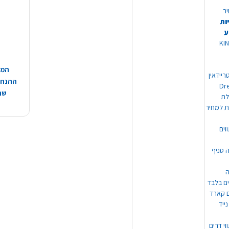
יר
ות
ע
 מוצרי KING
המח
ריידאין
ההנחות
וי Dream
שהמ
ת למחיר
וים
ה סניף
ה
ים בלבד
ים קארד
ייד
וי דרים