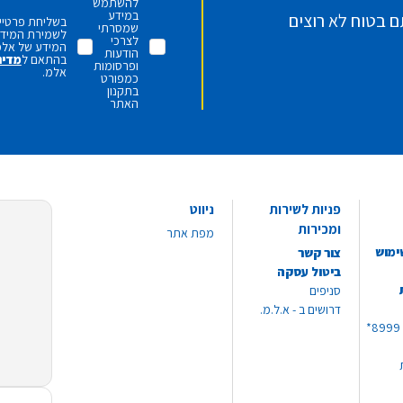
להשתמש
במידע
ם בטוח לא רוצים
בשליחת פרטיי,
שמסרתי
לשמירת המידע 
לצרכי
המידע של אלמ
הודעות
בהתאם ל
מדינ
ופרסומות
אלמ.
כמפורט
בתקנון
האתר
פניות לשירות
ניווט
ומכירות
מפת אתר
ימוש
צור קשר
ביטול עסקה
סניפים
דרושים ב - א.ל.מ.