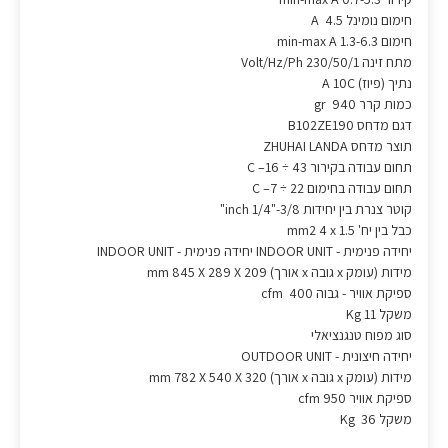
חימום נומינל A 4.5
חימום min-max A 1.3-6.3
מתח זינה Volt/Hz/Ph 230/50/1
נתיך (פיוז) A 10C
כמות קרר gr 940
דגם מדחס B102ZE190
תוצר מדחס ZHUHAI LANDA
תחום עבודה בקירור C –16 ÷ 43
תחום עבודה בחימום C –7 ÷ 22
קוטר צנרת בין יחידות inch 1/4"-3/8"
כבל בין יח' mm2 4 x 1.5
יחידה פנימית - INDOOR UNIT יחידה פנימית - INDOOR UNIT
מידות (עומק x גובה x אורך) mm 845 X 289 X 209
ספיקת אוויר - גבוה cfm 400
משקל Kg 11
סוג מפוח טנגנציאלי
יחידה חיצונית - OUTDOOR UNIT
מידות (עומק x גובה x אורך) mm 782 X 540 X 320
ספיקת אוויר cfm 950
משקל Kg 36