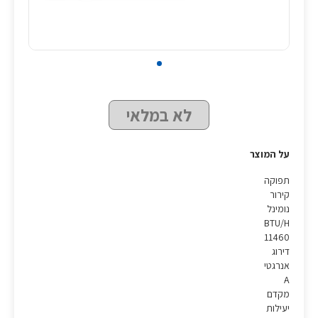
לא במלאי
על המוצר
תפוקה
קירור
נומינל
BTU/H
11460
דירוג
אנרגטי
A
מקדם
יעילות