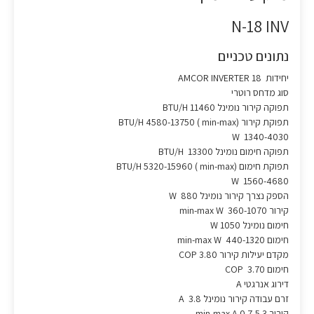
N-18 INV
נתונים טכניים
יחידות AMCOR INVERTER 18
סוג מדחס רוטרי
תפוקה קירור נומינל BTU/H 11460
תפוקת קירור (min-max ) BTU/H 4580-13750
W 1340-4030
תפוקה חימום נומינל BTU/H 13300
תפוקת חימום (min-max ) BTU/H 5320-15960
W 1560-4680
הספק נצרך קירור נומינל W 880
קירור min-max W 360-1070
חימום נומינל W 1050
חימום min-max W 440-1320
מקדם יעילות קירור COP 3.80
חימום COP 3.70
דירוג אנרגטי A
זרם עבודה קירור נומינל A 3.8
קירור min-max A 0.7-5.3