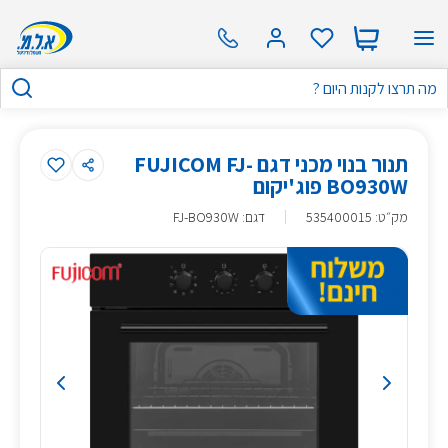
תנור בנוי מכני דגם FUJICOM FJ-
BO930W פוג'יקום
מק״ט
:
535400015
דגם: FJ-BO930W