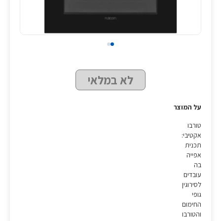
לא במלאי
על המוצר
טורבו
אקטיבי:
תכנית
אפייה
בה
עובדים
לסירוגין
גופי
החימום
והטורבו