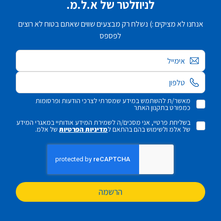
לניוזלטר של א.ל.מ.
אנחנו לא מציקים :) נשלח רק מבצעים שווים שאתם בטוח לא רוצים
לפספס
אימייל
מאשר/ת להשתמש במידע שמסרתי לצרכי הודעות ופרסומות
כמפורט בתקנון האתר
בשליחת פרטיי, אני מסכים/ה לשמירת המידע אודותיי במאגרי המידע
של אלמ ולשימוש בהם בהתאם ל
מדיניות הפרטיות
של אלמ.
הרשמה