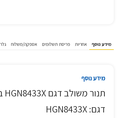
מידע נוסף
אחריות
פריסת תשלומים
אספקה/משלוח
גלרי
מידע נוסף
תנור משולב דגם HGN8433X בלומברג Blomberg
דגם: HGN8433X