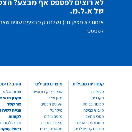
לא רוצים לפספס אף מבצע? הצטר
של א.ל.מ.
אנחנו לא מציקים :) נשלח רק מבצעים שווים שאת
לפספס
קטגוריות מובילות
מוצרים מובילים
חשוב לדעת
טלוויזיות
שואבי אבק רובוטיים
אודות א.ל.מ
מקררים
מזגן עילי
תקנון תנאי ש
מכונות כביסה
שעונים חכמים
צור קשר
מייבשי כביסה
מיקרוגל
פנייה לשירות
מסכי מחשב
מזגים ניידים
לקוחות
מיזוג ומוצרי אקלים
מאוורר תקרה
שירות לקוחות 8999*
מוצרים קטנים לבית
מחשבים ניידים
ביטול עסקה