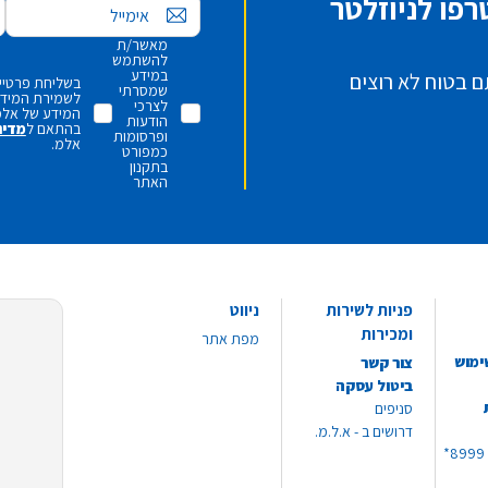
פו לניוזלטר
אימייל
מאשר/ת
להשתמש
במידע
ם בטוח לא רוצים
בשליחת פרטיי,
שמסרתי
לשמירת המידע 
לצרכי
המידע של אלמ
הודעות
בהתאם ל
מדינ
ופרסומות
אלמ.
כמפורט
בתקנון
האתר
פניות לשירות
ניווט
ומכירות
מפת אתר
ימוש
צור קשר
ביטול עסקה
סניפים
דרושים ב - א.ל.מ.