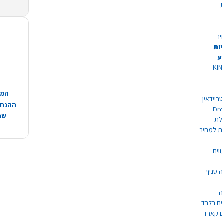
יר
ות
ע
 מוצרי KING
המח
ריידאין
ההנחות
וי Dream
שהמ
ת למחיר
וים
ה סניף
ה
ים בלבד
ים קארד