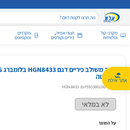
מקרני קול
תנורי אפייה,
מקררים
וטלוויזיות
כיריים וקולטים
ומקפיאים
תנו
נירוסטה
אתר אילת
מק״ט
:
550380100
דגם: HGN-8433
לא במלאי
על המוצר