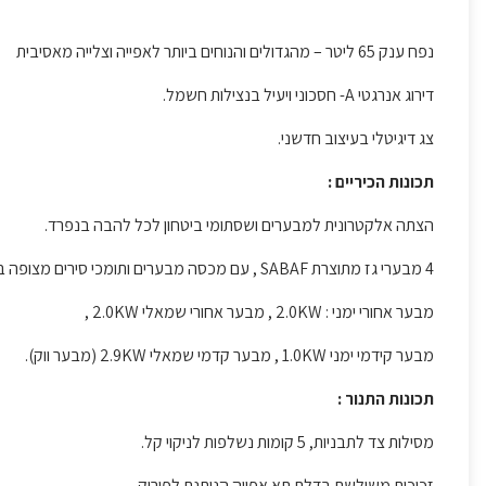
נפח ענק 65 ליטר – מהגדולים והנוחים ביותר לאפייה וצלייה מאסיבית
דירוג אנרגטי A- חסכוני ויעיל בנצילות חשמל.
צג דיגיטלי בעיצוב חדשני.
תכונות הכיריים :
הצתה אלקטרונית למבערים ושסתומי ביטחון לכל להבה בנפרד.
4 מבערי גז מתוצרת SABAF , עם מכסה מבערים ותומכי סירים מצופה באמייל.
מבער אחורי ימני : 2.0KW , מבער אחורי שמאלי 2.0KW ,
מבער קידמי ימני 1.0KW , מבער קדמי שמאלי 2.9KW (מבער ווק).
תכונות התנור :
מסילות צד לתבניות, 5 קומות נשלפות לניקוי קל.
זכוכית משולשת בדלת תא אפייה הניתנת לפירוק.