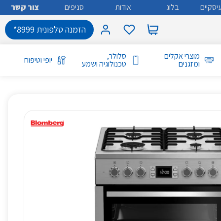
יסקיים
בלוג
אודות
סניפים
צור קשר
הזמנה טלפונית 8999*
מוצרי אקלים
סלולר,
יופי וטיפוח
ומזגנים
טכנולוגיה ושמע