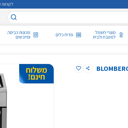
לקוחות ע
מוצרי חשמל
מכונות כביסה
מדיח כלים
למטבח ולבית
ומייבשים
ר משולב כיריים דגם HGN8433 בלומברג BLOMBERG