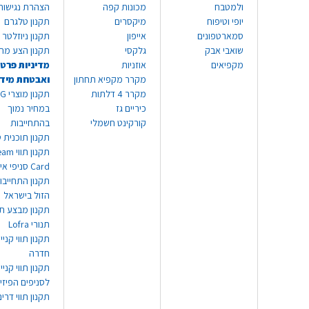
ולמטבח
מכונות קפה
הצהרת נגישות
יופי וטיפוח
מיקסרים
תקנון טלגרם
סמארטפונים
אייפון
תקנון ניוזלטר
שואבי אבק
גלקסי
תקנון הצע מח
מקפיאים
אוזניות
מדיניות פרטי
מקרר מקפיא תחתון
ואבטחת מיד
מקרר 4 דלתות
תקנון
כיריים גז
במחיר נמוך
קורקינט חשמלי
בהתחייבות
תקנון תוכנית ט
תקנון תו
Card סניפי אילת
תקנון התחייבו
הזול בישראל
תקנון מבצע תו
תנורי Lofra
תקנון תווי קניי
חדרה
תקנון תווי קניי
לסניפים הפיזי
תקנון תווי דר