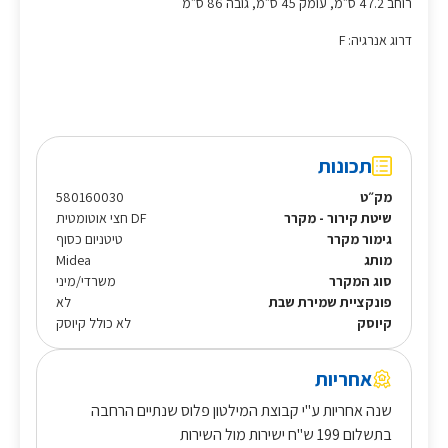
רוחב 47.2 ס״מ, עומק 45 ס״מ, גובה 86 ס״מ
דרוג אנרגיה: F
תכונות
מק״ט
580160030
שיטת קירור - מקרר
DF חצי אוטומטית
גימור מקרר
טיטניום כסוף
מותג
Midea
סוג המקרר
משרדי/מיני
פונקציית שמירת שבת
לא
קיוסק
לא כולל קיוסק
אחריות
שנה אחריות ע"י קבוצת המילטון פלוס שנתיים הרחבה
בתשלום 199 ש"ח ישירות מול השירות