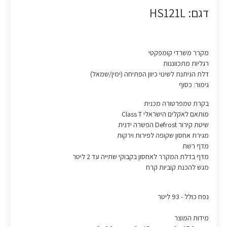
דגם: HS121L
מקרר משרדי קומפקטי
רגליות מתכווננות
דלת הניתנת לשינוי כיוון הפתיחה (ימין/שמאל)
גימור: כסוף
בקרת טמפרטורה מכנית
מותאם לאקלים הישראלי Class T
שיטת קירור Defrost הפשרה ידנית
מגירת אחסון שקופה לפירות וירקות
מדף רשת
מדף בדלת המקרר לאחסון בקבוקי שתייה עד 2 ליטר
מגש להכנת קוביות קרח
נפח כולל - 93 ליטר
מידות המוצר