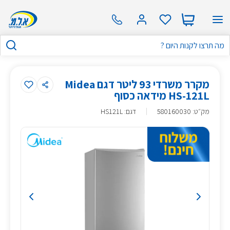
מקרר משרדי 93 ליטר דגם Midea
HS-121L מידאה כסוף
מק״ט
:
580160030
דגם: HS121L