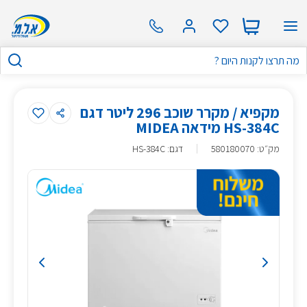
מקפיא / מקרר שוכב 296 ליטר דגם
HS-384C מידאה MIDEA
מק״ט
:
580180070
דגם: HS-384C