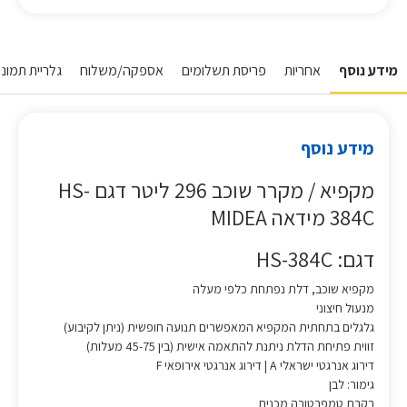
מידע נוסף
אחריות
פריסת תשלומים
אספקה/משלוח
גלריית תמונו
מידע נוסף
מקפיא / מקרר שוכב 296 ליטר דגם HS-
384C מידאה MIDEA
דגם: HS-384C
מקפיא שוכב, דלת נפתחת כלפי מעלה
מנעול חיצוני
גלגלים בתחתית המקפיא המאפשרים תנועה חופשית (ניתן לקיבוע)
זווית פתיחת הדלת ניתנת להתאמה אישית (בין 45-75 מעלות)
דירוג אנרגטי ישראלי A | דירוג אנרגטי אירופאי F
גימור: לבן
בקרת טמפרטורה מכנית