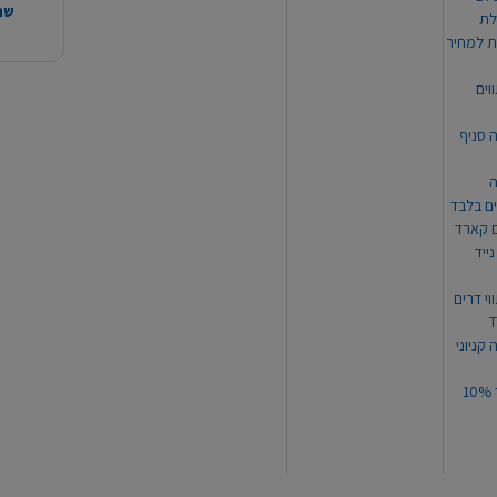
שהמ
ת למחיר
וים
ה סניף
ה
ים בלבד
ים קארד
ייד
וי דרים
 קניוני
תקנון קופון עד 10%