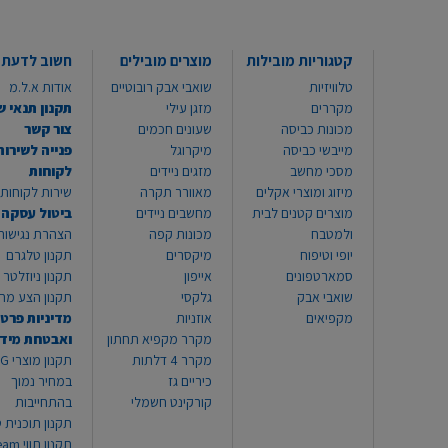
קטגוריות מובילות
מוצרים מובילים
חשוב לדעת
טלוויזיות
שואבי אבק רובוטיים
אודות א.ל.מ
מקררים
מזגן עילי
תקנון תנאי ש
מכונות כביסה
שעונים חכמים
צור קשר
מייבשי כביסה
מיקרוגל
פנייה לשירות
מסכי מחשב
מזגים ניידים
לקוחות
מיזוג ומוצרי אקלים
מאוורר תקרה
שירות לקוחות 8999*
מוצרים קטנים לבית
מחשבים ניידים
ביטול עסקה
ולמטבח
מכונות קפה
הצהרת נגישות
יופי וטיפוח
מיקסרים
תקנון טלגרם
סמארטפונים
אייפון
תקנון ניוזלטר
שואבי אבק
גלקסי
תקנון הצע מח
מקפיאים
אוזניות
מדיניות פרטי
מקרר מקפיא תחתון
ואבטחת מיד
מקרר 4 דלתות
תקנון
כיריים גז
במחיר נמוך
קורקינט חשמלי
בהתחייבות
תקנון תוכנית ט
תקנון תו