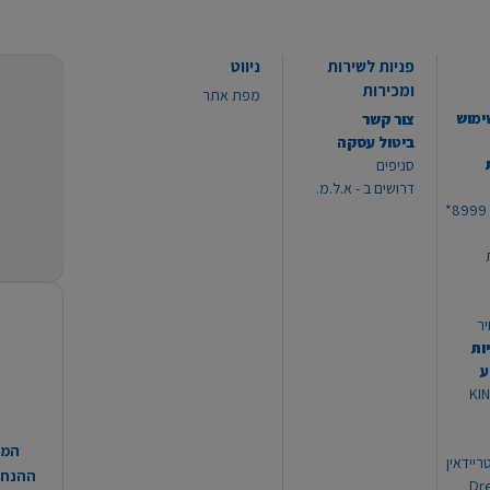
פניות לשירות
ניווט
ומכירות
מפת אתר
ימוש
צור קשר
ביטול עסקה
סניפים
דרושים ב - א.ל.מ.
יר
ות
ע
 מוצרי KING
המח
ריידאין
ההנחות
וי Dream