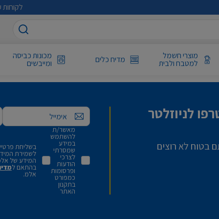
לקוחות ע
מוצרי חשמל
מכונות כביסה
מדיח כלים
למטבח ולבית
ומייבשים
פו לניוזלטר
אימייל
מאשר/ת
להשתמש
במידע
ם בטוח לא רוצים
בשליחת פרטיי,
שמסרתי
לשמירת המידע 
לצרכי
המידע של אלמ
הודעות
בהתאם ל
מדינ
ופרסומות
אלמ.
כמפורט
בתקנון
האתר