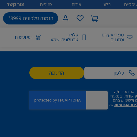
יסקיים
בלוג
אודות
סניפים
צור קשר
הזמנה טלפונית 8999*
מוצרי אקלים
סלולר,
יופי וטיפוח
ומזגנים
טכנולוגיה ושמע
הרשמה
 אני מסכים/ה
אודותיי במאגרי
 ולשימוש בהם
יות הפרטיות
של