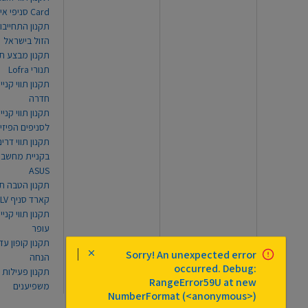
Card סניפי אילת
תקנון התחייבו
הזול בישראל
תקנון מבצע תו
תנורי Lofra
תקנון תווי קניי
חדרה
תקנון תווי קניי
לסניפים הפיזי
תקנון תווי דר
בקניית מחשב נ
ASUS
תקנון הטבה תו
קארד סניף TLV
תקנון תווי קנייה
עופר
Sorry! An unexpected error
הנחה
occurred. Debug:
תקנון פעילות
RangeError59U at new
משפיענים
NumberFormat (<anonymous>)