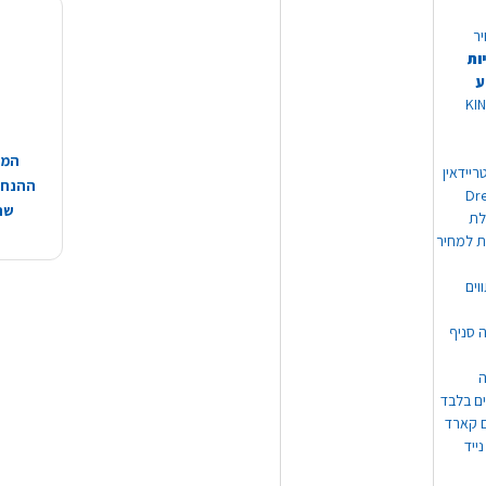
יר
ות
ע
 מוצרי KING
המח
ריידאין
ההנחות
וי Dream
שהמ
ת למחיר
וים
ה סניף
ה
ים בלבד
ים קארד
ייד