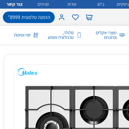
יסקיים
בלוג
אודות
סניפים
צור קשר
הזמנה טלפונית 8999*
מוצרי אקלים
סלולר,
יופי וטיפוח
ומזגנים
טכנולוגיה ושמע