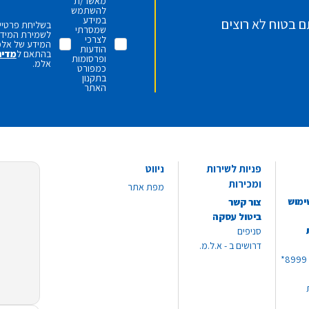
מאשר/ת
להשתמש
במידע
ם בטוח לא רוצים
בשליחת פרטיי,
שמסרתי
לשמירת המידע 
לצרכי
המידע של אלמ
הודעות
בהתאם ל
מדינ
ופרסומות
אלמ.
כמפורט
בתקנון
האתר
פניות לשירות
ניווט
ומכירות
מפת אתר
ימוש
צור קשר
ביטול עסקה
סניפים
דרושים ב - א.ל.מ.