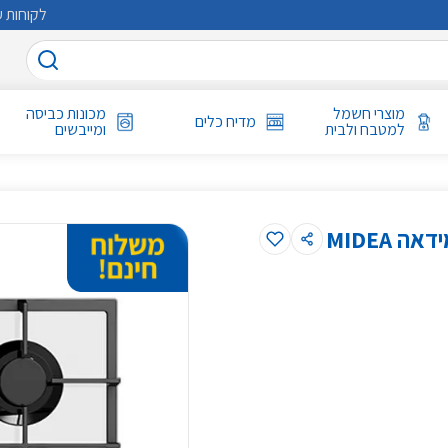
לקוחות ע
מוצרי חשמל
מכונות כביסה
מדיח כלים
למטבח ולבית
ומייבשים
כיריים גז 5 להבות (75G50ME060-GFL (W מידאה MIDEA