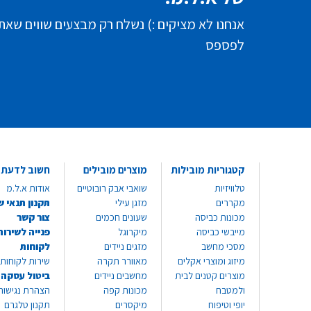
אנחנו לא מציקים :) נשלח רק מבצעים שווים שאת
לפספס
קטגוריות מובילות
מוצרים מובילים
חשוב לדעת
טלוויזיות
שואבי אבק רובוטיים
אודות א.ל.מ
מקררים
מזגן עילי
תקנון תנאי ש
מכונות כביסה
שעונים חכמים
צור קשר
מייבשי כביסה
מיקרוגל
פנייה לשירות
מסכי מחשב
מזגים ניידים
לקוחות
מיזוג ומוצרי אקלים
מאוורר תקרה
שירות לקוחות 8999*
מוצרים קטנים לבית
מחשבים ניידים
ביטול עסקה
ולמטבח
מכונות קפה
הצהרת נגישות
יופי וטיפוח
מיקסרים
תקנון טלגרם