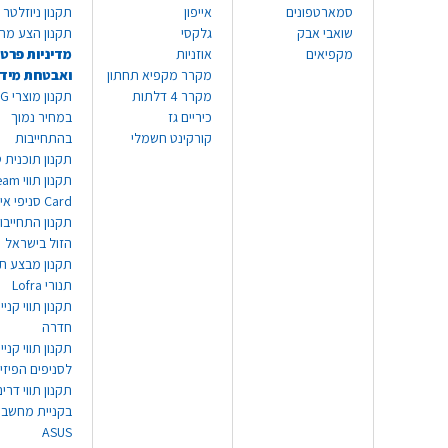
סמארטפונים
אייפון
תקנון ניוזלטר
שואבי אבק
גלקסי
תקנון הצע מח
מקפיאים
אוזניות
מדיניות פרטי
מקרר מקפיא תחתון
ואבטחת מיד
מקרר 4 דלתות
תקנון
כיריים גז
במחיר נמוך
קורקינט חשמלי
בהתחייבות
תקנון תוכנית ט
תקנון תו
Card סניפי אילת
תקנון התחייבו
הזול בישראל
תקנון מבצע תו
תנורי Lofra
תקנון תווי קניי
חדרה
תקנון תווי קניי
לסניפים הפיזי
תקנון תווי דר
בקניית מחשב נ
ASUS