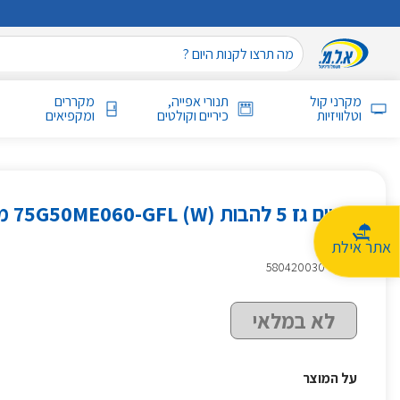
מקרני קול
תנורי אפייה,
מקררים
וטלוויזיות
כיריים וקולטים
ומקפיאים
לבן
אתר אילת
מק״ט
:
580420030
לא במלאי
על המוצר