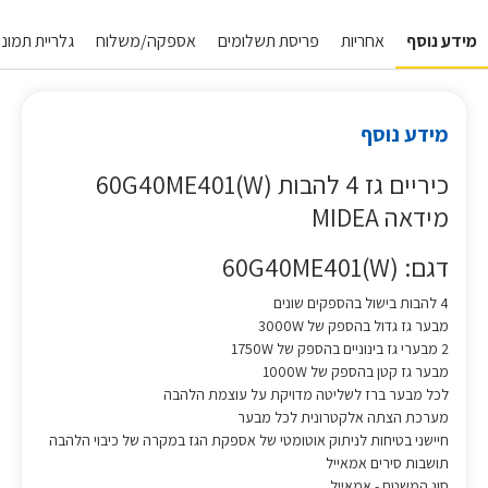
מידע נוסף
אחריות
פריסת תשלומים
אספקה/משלוח
גלריית תמונו
מידע נוסף
כיריים גז 4 להבות (60G40ME401(W
מידאה MIDEA
דגם: (60G40ME401(W
4 להבות בישול בהספקים שונים
מבער גז גדול בהספק של 3000W
2 מבערי גז בינוניים בהספק של 1750W
מבער גז קטן בהספק של 1000W
לכל מבער ברז לשליטה מדויקת על עוצמת הלהבה
מערכת הצתה אלקטרונית לכל מבער
חיישני בטיחות לניתוק אוטומטי של אספקת הגז במקרה של כיבוי הלהבה
תושבות סירים אמאייל
סוג המשטח - אמאייל