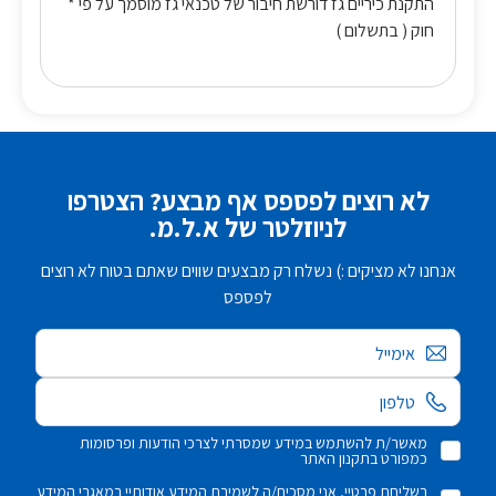
* התקנת כיריים גז דורשת חיבור של טכנאי גז מוסמך על פי
חוק ( בתשלום )
לא רוצים לפספס אף מבצע? הצטרפו
לניוזלטר של א.ל.מ.
אנחנו לא מציקים :) נשלח רק מבצעים שווים שאתם בטוח לא רוצים
לפספס
אימייל
מאשר/ת להשתמש במידע שמסרתי לצרכי הודעות ופרסומות
כמפורט בתקנון האתר
בשליחת פרטיי, אני מסכים/ה לשמירת המידע אודותיי במאגרי המידע