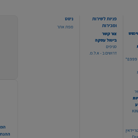
פניות לשירות
ניווט
ומכירות
מפת אתר
ימוש
צור קשר
ביטול עסקה
סניפים
דרושים ב - א.ל.מ.
יר
ות
ע
 מוצרי KING
המח
ריידאין
ההנחות
וי Dream