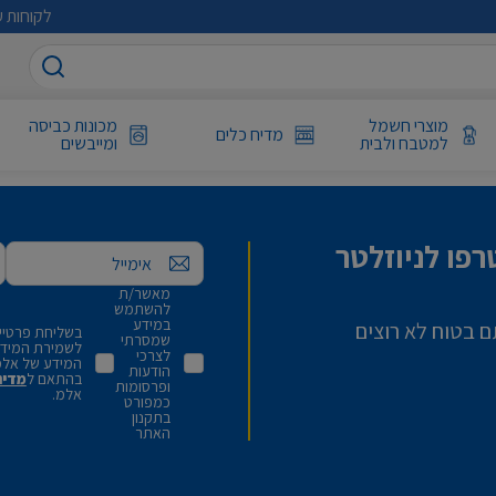
לקוחות ע
מוצרי חשמל
מכונות כביסה
מדיח כלים
למטבח ולבית
ומייבשים
פו לניוזלטר
אימייל
מאשר/ת
להשתמש
במידע
ם בטוח לא רוצים
בשליחת פרטיי,
שמסרתי
לשמירת המידע 
לצרכי
המידע של אלמ
הודעות
בהתאם ל
מדינ
ופרסומות
אלמ.
כמפורט
בתקנון
האתר