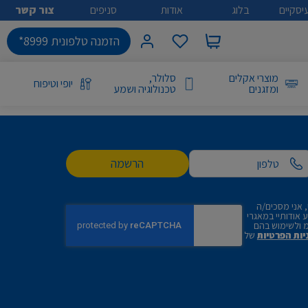
יסקיים
בלוג
אודות
סניפים
צור קשר
הזמנה טלפונית 8999*
מוצרי אקלים
סלולר,
יופי וטיפוח
ומזגנים
טכנולוגיה ושמע
הרשמה
 אני מסכים/ה
אודותיי במאגרי
 ולשימוש בהם
יות הפרטיות
של