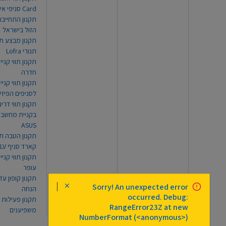
Card סניפי אילת
תקנון התחייבו
הזול בישראל
תקנון מבצע תו
תנורי Lofra
תקנון תווי קניי
חדרה
תקנון תווי קניי
לסניפים הפיזי
תקנון תווי דר
בקניית מחשב נ
ASUS
תקנון הטבה תו
קארד סניף TLV
תקנון תווי קנייה
עופר
Sorry! An unexpected error
הנחה
occurred. Debug:
תקנון פעילות
RangeError23Z at new
משפיענים
NumberFormat (<anonymous>)