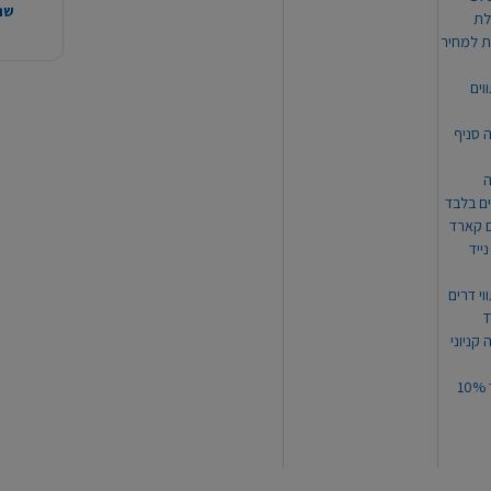
שהמ
ת למחיר
וים
ה סניף
ה
ים בלבד
ים קארד
ייד
וי דרים
 קניוני
תקנון קופון עד 10%