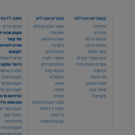
קטגוריות מובילות
מוצרים מובילים
חשוב לדעת
טלוויזיות
שואבי אבק רובוטיים
אודות א.ל.מ
מקררים
מזגן עילי
תקנון תנאי ש
מכונות כביסה
שעונים חכמים
צור קשר
מייבשי כביסה
מיקרוגל
פנייה לשירות
מסכי מחשב
מזגים ניידים
לקוחות
מיזוג ומוצרי אקלים
מאוורר תקרה
שירות לקוחות 8999*
מוצרים קטנים לבית
מחשבים ניידים
ביטול עסקה
ולמטבח
מכונות קפה
הצהרת נגישות
יופי וטיפוח
מיקסרים
תקנון טלגרם
סמארטפונים
אייפון
תקנון ניוזלטר
שואבי אבק
גלקסי
תקנון הצע מח
מקפיאים
אוזניות
מדיניות פרטי
מקרר מקפיא תחתון
ואבטחת מיד
מקרר 4 דלתות
תקנון
כיריים גז
במחיר נמוך
קורקינט חשמלי
בהתחייבות
תקנון תוכנית ט
תקנון תו