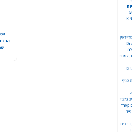
יר
ות
ע
 מוצרי KING
המח
ריידאין
ההנחות
וי Dream
שהמ
ת למחיר
וים
ה סניף
ה
ים בלבד
ים קארד
ייד
וי דרים