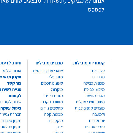
אנחנו לא מציקים :) נשלח רק מבצעים שווים שאת
לפספס
קטגוריות מובילות
מוצרים מובילים
חשוב לדעת
טלוויזיות
שואבי אבק רובוטיים
אודות א.ל.מ
מקררים
מזגן עילי
תקנון תנאי ש
מכונות כביסה
שעונים חכמים
צור קשר
מייבשי כביסה
מיקרוגל
פנייה לשירות
מסכי מחשב
מזגים ניידים
לקוחות
מיזוג ומוצרי אקלים
מאוורר תקרה
שירות לקוחות 8999*
מוצרים קטנים לבית
מחשבים ניידים
ביטול עסקה
ולמטבח
מכונות קפה
הצהרת נגישות
יופי וטיפוח
מיקסרים
תקנון טלגרם
סמארטפונים
אייפון
תקנון ניוזלטר