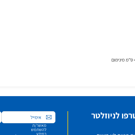
פו לניוזלטר
אימייל
מאשר/ת
להשתמש
במידע