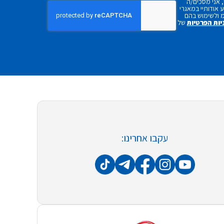
 אני מסכים/ה
אודותיי במאגרי
 ולשימוש בהם
יות הפרטיות
של
עקבו אחרינו: