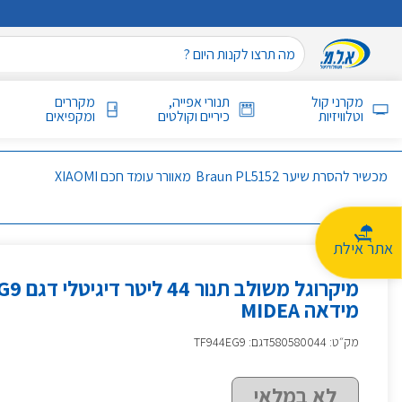
מקרני קול
תנורי אפייה,
מקררים
וטלוויזיות
כיריים וקולטים
ומקפיאים
מכשיר להסרת שיער Braun PL5152
מאוורר עומד חכם XIAOMI
אתר אילת
מיקרוגל משו
מידאה MIDEA
מק״ט
:
580580044
דגם: TF944EG9
לא במלאי