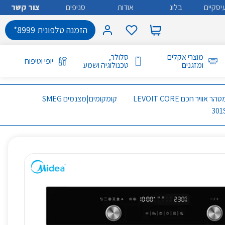
יסקיים
בלוג
אודות
סניפים
צור קשר
הזמנה טלפונית 8999*
מוצרי אקלים
סלולר,
יופי וטיפוח
ומזגנים
טכנולוגיה ושמע
מטהר אוויר חכם LEVOIT CORE
קומקומים|מצנמים SMEG
301