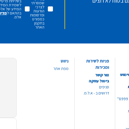
ם בטוח לא רוצים
בשליחת פרטיי,
שמסרתי
לשמירת המידע 
לצרכי
המידע של אלמ
הודעות
בהתאם ל
מדינ
ופרסומות
אלמ.
כמפורט
בתקנון
האתר
פניות לשירות
ניווט
ומכירות
מפת אתר
ימוש
צור קשר
ביטול עסקה
סניפים
דרושים ב - א.ל.מ.