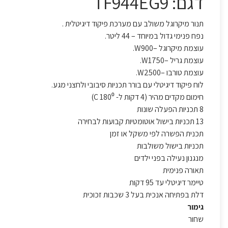
דגם: TF944EG9
תנור מיקרוגל משולב עם מערכת פיקוד דיגיטלית .
נפח פנימי גדול במיוחד – 44 ליטר.
עוצמת מיקרוגל –W900.
עוצמת גריל –W1750.
עוצמת טורבו –W2500.
לוח פיקוד דיגיטלי עם בורר תכניות סיבובי ולחצני מגע.
חימום מקדים מהיר (4 דקות ל- C 180⁰)
8 תכניות הפעלה שונות
13 תכניות בישול אוטומטיות קבועות לבחירה
תכנית הפשרה לפי משקל או זמן
תכניות בישול משולבות
מנגנון נעילה בפני ילדים
תאורה פנימית
טיימר דיגיטלי עד 95 דקות
דלת בפתיחה אנכית בעל 3 שכבות זכוכית
גימור
שחור