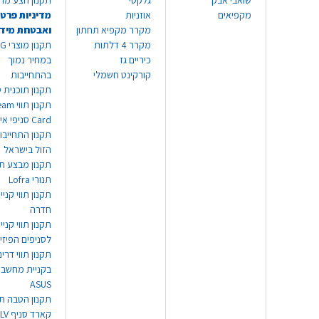
שואבי אבק
גלקסי
תקנון הצע מח
מקפיאים
אוזניות
מדיניות פרטי
מקרר מקפיא תחתון
ואבטחת מיד
מקרר 4 דלתות
תקנון
כיריים גז
במחיר נמוך
קורקינט חשמלי
בהתחייבות
תקנון תוכנית ט
תקנון תו
Card סניפי אילת
תקנון התחייבו
הזול בישראל
תקנון מבצע תו
תנורי Lofra
תקנון תווי קניי
חדרה
תקנון תווי קניי
לסניפים הפיזי
תקנון תווי דר
בקניית מחשב נ
ASUS
תקנון הטבה תו
קארד סניף TLV