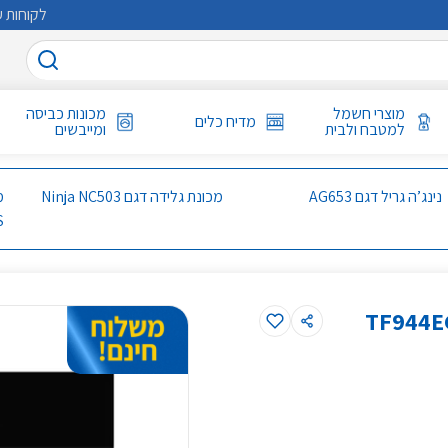
לקוחות ע
מוצרי חשמל
מכונות כביסה
מדיח כלים
למטבח ולבית
ומייבשים
נינג’ה גריל דגם AG653
מכונת גלידה דגם Ninja NC503
S
לב תנור 44 ליטר דיגיטלי דגם TF944EG9