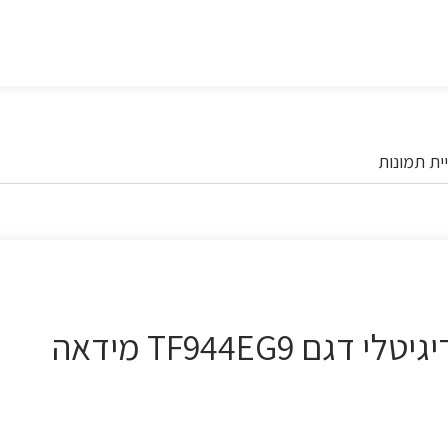
ית תמונות
מיקרוגל משולב תנור 44 ליטר דיגיטלי דגם TF944EG9 מידאה