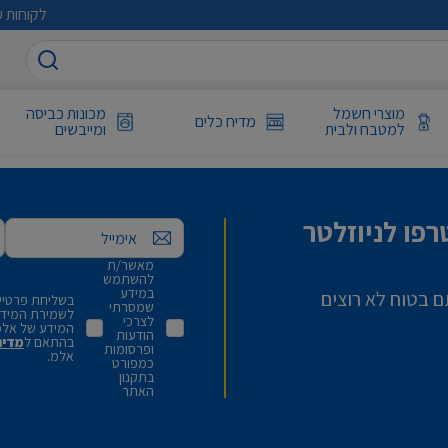
לקוחות ע
מוצרי חשמל
מכונות כביסה
מדיח כלים
למטבח ולבית
ומייבשים
פו לניוזלטר
אימייל
מאשר/ת
להשתמש
במידע
ם בטוח לא רוצים
בשליחת פרטיי,
שמסרתי
לשמירת המידע 
לצרכי
המידע של אלמ
הודעות
בהתאם ל
מדינ
ופרסומות
אלמ.
כמפורט
בתקנון
האתר