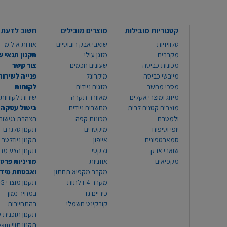
קטגוריות מובילות
מוצרים מובילים
חשוב לדעת
טלוויזיות
שואבי אבק רובוטיים
אודות א.ל.מ
מקררים
מזגן עילי
תקנון תנאי ש
מכונות כביסה
שעונים חכמים
צור קשר
מייבשי כביסה
מיקרוגל
פנייה לשירות
מסכי מחשב
מזגים ניידים
לקוחות
מיזוג ומוצרי אקלים
מאוורר תקרה
שירות לקוחות 8999*
מוצרים קטנים לבית
מחשבים ניידים
ביטול עסקה
ולמטבח
מכונות קפה
הצהרת נגישות
יופי וטיפוח
מיקסרים
תקנון טלגרם
סמארטפונים
אייפון
תקנון ניוזלטר
שואבי אבק
גלקסי
תקנון הצע מח
מקפיאים
אוזניות
מדיניות פרטי
מקרר מקפיא תחתון
ואבטחת מיד
מקרר 4 דלתות
תקנון
כיריים גז
במחיר נמוך
קורקינט חשמלי
בהתחייבות
תקנון תוכנית ט
תקנון תו