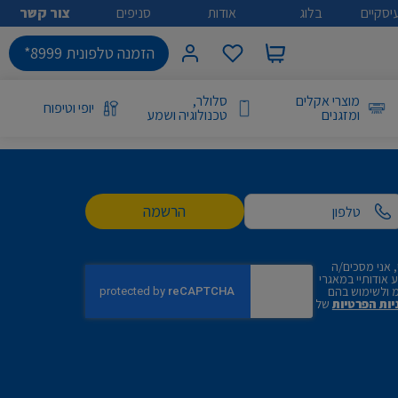
יסקיים
בלוג
אודות
סניפים
צור קשר
הזמנה טלפונית 8999*
מוצרי אקלים
סלולר,
יופי וטיפוח
ומזגנים
טכנולוגיה ושמע
הרשמה
 אני מסכים/ה
אודותיי במאגרי
 ולשימוש בהם
יות הפרטיות
של