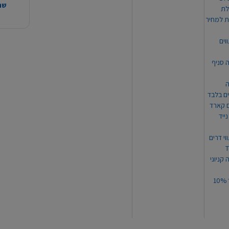
שהמ
ת למחיר
וים
ה סניף
ה
ים בלבד
ים קארד
ייד
וי דרים
 קניוני
תקנון קופון עד 10%