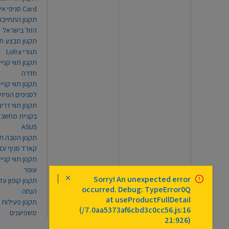
Card סניפי אילת
תקנון התחייבו
הזול בישראל
תקנון מבצע תו
תנורי Lofra
תקנון תווי קניי
חדרה
תקנון תווי קניי
לסניפים הפיזי
תקנון תווי דר
בקניית מחשב נ
ASUS
תקנון הטבה תו
קארד סניף TLV
תקנון תווי קנייה
עופר
Sorry! An unexpected error
occurred. Debug: TypeError0Q
הנחה
at useProductFullDetail
תקנון פעילות
(/7.0aa5373af6cbd3c0cc56.js:16
משפיענים
21:926)