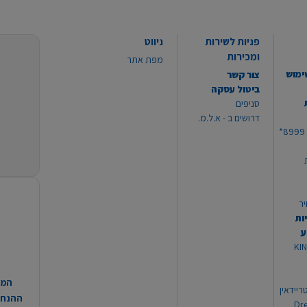
פניות לשירות
ניווט
ומכירות
מפת אתר
ימוש
צור קשר
ביטול עסקה
סניפים
דרושים ב - א.ל.מ.
יר
ות
ע
 מוצרי KING
המח
ריידאין
ההנחות
וי Dream