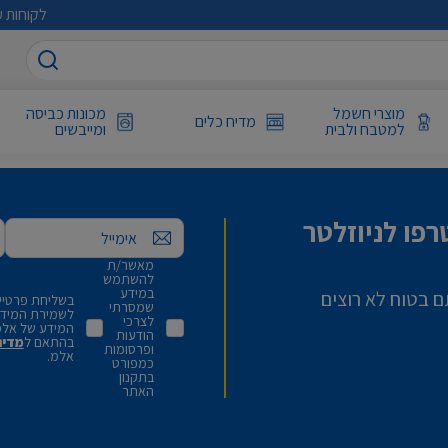
לקוחות ע
מוצרי חשמל
מכונות כביסה
מדיח כלים
למטבח ולבית
ומייבשים
פו לניוזלטר
אימייל
מאשר/ת
להשתמש
במידע
ם בטוח לא רוצים
בשליחת פרטיי,
שמסרתי
לשמירת המידע 
לצרכי
המידע של אלמ
הודעות
בהתאם ל
מדינ
ופרסומות
אלמ.
כמפורט
בתקנון
האתר