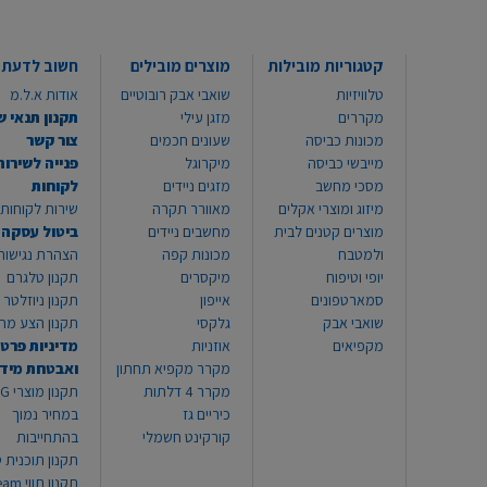
קטגוריות מובילות
מוצרים מובילים
חשוב לדעת
טלוויזיות
שואבי אבק רובוטיים
אודות א.ל.מ
מקררים
מזגן עילי
תקנון תנאי ש
מכונות כביסה
שעונים חכמים
צור קשר
מייבשי כביסה
מיקרוגל
פנייה לשירות
מסכי מחשב
מזגים ניידים
לקוחות
מיזוג ומוצרי אקלים
מאוורר תקרה
שירות לקוחות 8999*
מוצרים קטנים לבית
מחשבים ניידים
ביטול עסקה
ולמטבח
מכונות קפה
הצהרת נגישות
יופי וטיפוח
מיקסרים
תקנון טלגרם
סמארטפונים
אייפון
תקנון ניוזלטר
שואבי אבק
גלקסי
תקנון הצע מח
מקפיאים
אוזניות
מדיניות פרטי
מקרר מקפיא תחתון
ואבטחת מיד
מקרר 4 דלתות
תקנון
כיריים גז
במחיר נמוך
קורקינט חשמלי
בהתחייבות
תקנון תוכנית ט
תקנון תו