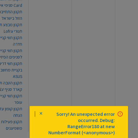
Card סניפי אילת
תקנון התחייבו
הזול בישראל
תקנון מבצע תו
תנורי Lofra
תקנון תווי קניי
חדרה
תקנון תווי קניי
לסניפים הפיזי
תקנון תווי דר
בקניית מחשב נ
ASUS
תקנון הטבה תו
קארד סניף TLV
תקנון תווי קנייה
עופר
Sorry! An unexpected error
הנחה
occurred. Debug:
תקנון פעילות
RangeError180 at new
משפיענים
NumberFormat (<anonymous>)