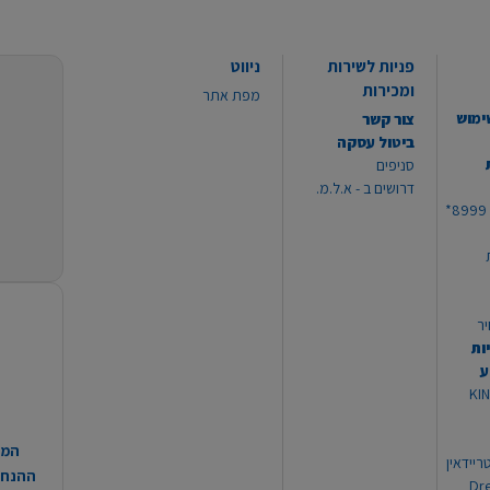
פניות לשירות
ניווט
ומכירות
מפת אתר
ימוש
צור קשר
ביטול עסקה
סניפים
דרושים ב - א.ל.מ.
יר
ות
ע
 מוצרי KING
המח
ריידאין
ההנחות
וי Dream