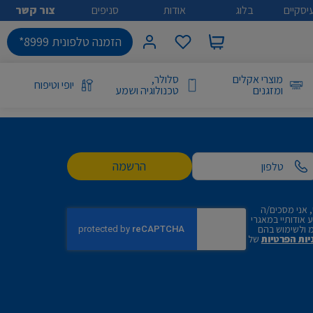
יסקיים
בלוג
אודות
סניפים
צור קשר
הזמנה טלפונית 8999*
מוצרי אקלים
סלולר,
יופי וטיפוח
ומזגנים
טכנולוגיה ושמע
הרשמה
 אני מסכים/ה
אודותיי במאגרי
 ולשימוש בהם
יות הפרטיות
של