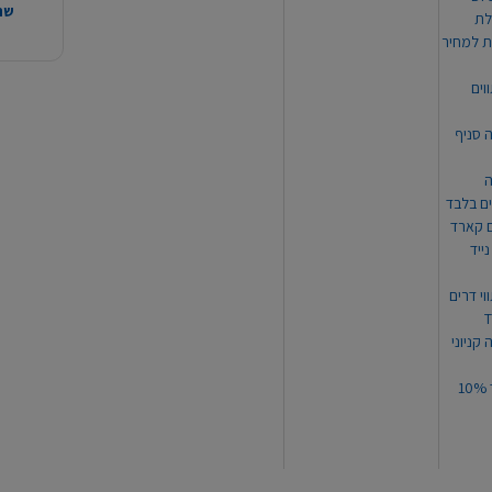
שהמ
ת למחיר
וים
ה סניף
ה
ים בלבד
ים קארד
ייד
וי דרים
 קניוני
תקנון קופון עד 10%