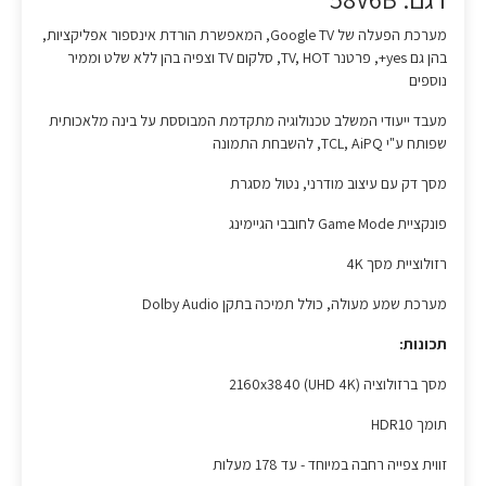
מערכת הפעלה של Google TV, המאפשרת הורדת אינספור אפליקציות,
בהן גם yes+, פרטנר TV, HOT, סלקום TV וצפיה בהן ללא שלט וממיר
נוספים
מעבד ייעודי המשלב טכנולוגיה מתקדמת המבוססת על בינה מלאכותית
שפותח ע"י TCL, AiPQ, להשבחת התמונה
מסך דק עם עיצוב מודרני, נטול מסגרת
פונקציית Game Mode לחובבי הגיימינג
רזולוציית מסך 4K
מערכת שמע מעולה, כולל תמיכה בתקן Dolby Audio
תכונות:
מסך ברזולוציה 2160x3840 (UHD 4K)
תומך HDR10
זווית צפייה רחבה במיוחד - עד 178 מעלות