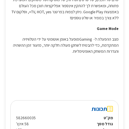
פתוחה, ומאפשרת לך להתקין אינספור אפליקציות תוכן מכל העולם
באמצעות Google Play. ניתן לצפות בפרטנר TV, HOT, yes+, וסלקום TV
ללא צורך בממיר או שלט נוספים!
Game Mode
מצב ההפעלה ל- Gamingמופעל באופן אוטומטי על ידי הטלוויזיה
המתקדמת, כדי להבטיח לשחקן פעולה חלקה יותר, מזעור זמן ההשהיה
והגדרות המשחק האופטימליות.
תכונות
מק״ט
582660035
גודל מסך
58 אינץ'