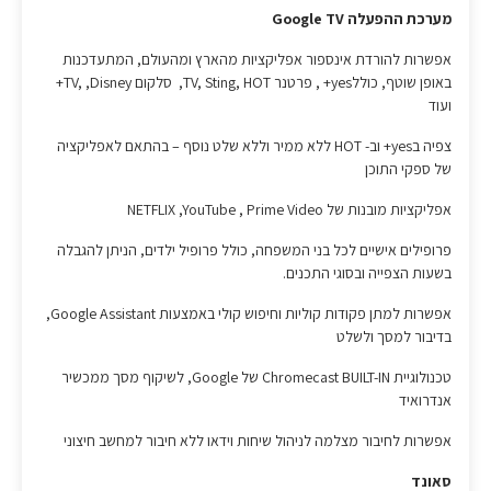
מערכת ההפעלה Google TV
אפשרות להורדת אינספור אפליקציות מהארץ ומהעולם, המתעדכנות
באופן שוטף, כוללyes+ , פרטנר TV, Sting, HOT, סלקום TV, ,Disney+
ועוד
צפיה בyes+ וב- HOT ללא ממיר וללא שלט נוסף – בהתאם לאפליקציה
של ספקי התוכן
אפליקציות מובנות של NETFLIX ,YouTube , Prime Video
פרופילים אישיים לכל בני המשפחה, כולל פרופיל ילדים, הניתן להגבלה
בשעות הצפייה ובסוגי התכנים.
אפשרות למתן פקודות קוליות וחיפוש קולי באמצעות Google Assistant,
בדיבור למסך ולשלט
טכנולוגיית Chromecast BUILT-IN של Google, לשיקוף מסך ממכשיר
אנדרואיד
אפשרות לחיבור מצלמה לניהול שיחות וידאו ללא חיבור למחשב חיצוני
סאונד