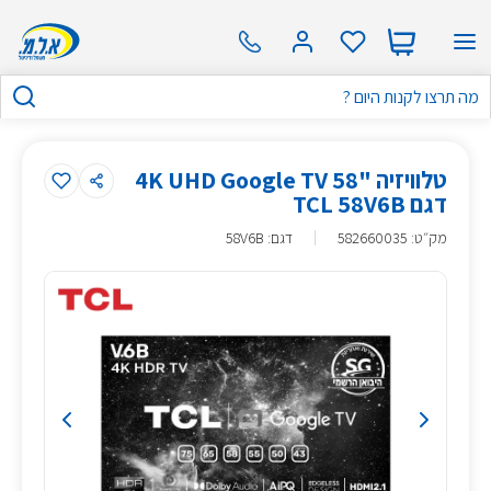
טלוויזיה "58 4K UHD Google TV
דגם TCL 58V6B
מק״ט
:
582660035
דגם: 58V6B