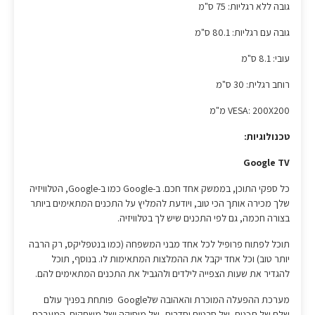
גובה ללא רגליות: 75 ס"מ
גובה עם רגליות: 80.1 ס"מ
עובי: 8.1 ס"מ
רוחב רגלית: 30 ס"מ
VESA: 200X200 מ"מ
טכנולוגיות:
Google TV
כל ספקי התוכן, בממשק אחד חכם. ב-Google כמו ב-Google, הטלוויזיה
שלך מכירה אותך הכי טוב, ויודעת להמליץ על התכנים המתאימים ביותר
בצורה חכמה, גם לפי התכנים שיש לך בטלוויזיה.
תוכל לפתוח פרופיל לכל אחד מבני המשפחה (כמו בנטפליקס, רק הרבה
יותר טוב) וכל אחד יקבל את ההמלצות המתאימות לו. בנוסף, תוכל
להגדיר את שעות הצפייה לילדים ולהגביל את התכנים המתאימים להם.
מערכת ההפעלה המוכרת והאהובה שלGoogle פותחת בפניך עולם
שלם של תכנים, של סרטים וסדרות, של מוסיקה ושל משחקים. המערכת