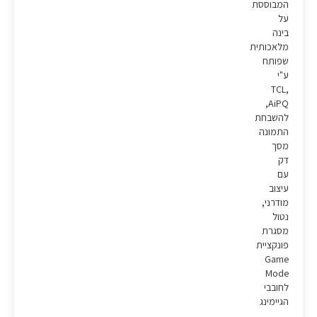
המבוססת
על
בינה
מלאכותית
שפותח
ע"י
TCL,
AiPQ,
להשבחת
התמונה
מסך
דק
עם
עיצוב
מודרני,
נטול
מסגרת
פונקציית
Game
Mode
לחובבי
הגיימינג