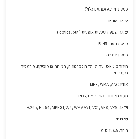
כניסת AV IN (מתאם כלול)
יציאת אוזניות
יציאת שמע דיגיטלית אופטית ( optical out )
כניסת רשת RJ45
כניסת אנטנה
חיבור USB 2.0 עם נגן מדיה לסרטונים, תמונות או מוסיקה. פורמטים
נתמכים:
אודיו: MP3, WMA ,AAC
תמונות: JPEG, BMP, PNG,HEIF
וידאו: H.265, H.264, MPEG1/2/4, WMV,AV1, VC1, VP8, VP9
מידות:
רוחב: 128.5 ס"מ