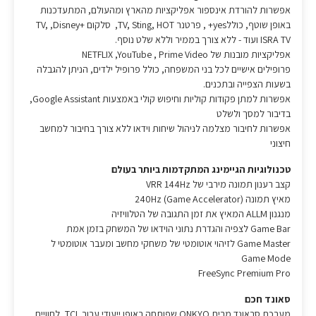
אפשרות להורדת אינספור אפליקציות מהארץ ומהעולם, המתעדכנות
באופן שוטף, כוללyes+ , פרטנר TV, Sting, HOT, סלקום TV, ,Disney+
ISRA TV ועוד - ללא צורך בממיר וללא שלט נוסף.
אפליקציות מובנות של NETFLIX ,YouTube , Prime Video
פרופילים אישיים לכל בני המשפחה, כולל פרופיל ילדים, הניתן להגבלה
בשעות הצפייה ובתכנים.
אפשרות למתן פקודות קוליות וחיפוש קולי באמצעות Google Assistant,
בדיבור למסך ולשלט
אפשרות לחיבור מצלמה לניהול שיחות וידאו ללא צורך בחיבור למחשב
חיצוני
טכנולוגיות הגיימינג המתקדמות ביותר בעולם
קצב רענון תמונה מירבי של VRR 144Hz
מאיץ תמונה (Game Accelerator) 240Hz
מנגנון ALLM המאיץ את זמן התגובה של הטלוויזיה
Game Bar לצפיה והגדרת נתוני הוידאו של המשחק בזמן אמת
Game Master לזיהוי אוטומטי של משחקי מחשב ומעבר אוטומטי ל
Game Mode
FreeSync Premium Pro
סאונד חכם
מערכת סראונד מבית ONKYO שפותחה באופן ייעודי עבור TCL, לחוויית