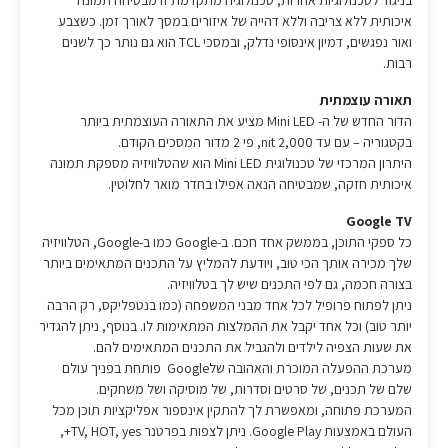
בניגוד לטכנולוגיות אחרות, טכנולוגיה מתקדמת זו מבטיחה תמונה
איכותית ללא צריבה וללא דהייה של איזורים במסך לאורך זמן. כשצבע
ואור נפגשים, דמיון אינסופי נדלק, ובמסכי TCL הוא גם נותר כך לשנים
רבות.
תאורה עוצמתית
הדור החדש של ה- Mini LED מציע את התאורה העוצמתית ביותר
בקטגוריה – עם עד 2,000 nit, פי 2 מדור המסכים הקודם.
היתרון המרכזי של טכנולוגית Mini LED הוא שהטלוויזיה מספקת תמונה
איכותית חזקה, שמבטיחה הנאה אפילו בחדר מואר לחלוטין.
Google TV
כל ספקי התוכן, בממשק אחד חכם. ב-Google כמו ב-Google, הטלוויזיה
שלך מכירה אותך הכי טוב, ויודעת להמליץ על התכנים המתאימים ביותר
בצורה חכמה, גם לפי התכנים שיש לך בטלוויזיה.
ניתן לפתוח פרופיל לכל אחד מבני המשפחה (כמו בנטפליקס, רק הרבה
יותר טוב) וכל אחד יקבל את ההמלצות המתאימות לו. בנוסף, ניתן להגדיר
את שעות הצפיה לילדים ולהגביל את התכנים המתאימים להם.
מערכת ההפעלה המוכרת והאהובה שלGoogle פותחת בפניך עולם
שלם של תכנים, של סרטים וסדרות, של מוסיקה ושל משחקים.
המערכת פתוחה, ומאפשרת לך להתקין אינספור אפליקציות תוכן מכל
העולם באמצעות Google Play. ניתן לצפות בפרטנר TV, HOT, yes+,