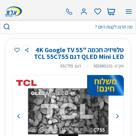
טלוויזיה חכמה "55 4K Google TV
QLED Mini LED דגם TCL 55C755
מק״ט
:
582660101
דגם: 55C755