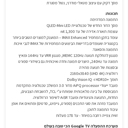
מסך דקיק עם עיצוב מטאלי מודרני, נטול מסגרת
תכונות:
התמונה המדהימה
מסך הדור החדש של טכנולוגיית QLED-Mini LED
עוצמת תאורה אדירה של עד 1,300 nit
עומד בתקן המחמיר IMAX Enhanced – המוענק למוצרים הטובים ביותר
בקטגוריה שעומדים בדרישות הביצועים המחמירות של IMAX לגבי איכות
התמונה והסאונד.
מנגנון להחלקת תנועה MEMC 120Hz, מנגנון VRR עד 144Hz ומאיץ
תמונה עד 240Hz, היוצרים תמונה וחדה ואיכותית גם בשידורי ספורט
ובסצנות של תנועה מהירה
רזולוציה (UHD 4K) 2160x3840
תומך +HDR10 ו- Dolby Vision IQ
מעבד ייעודי AiPQ processor מדור 3.0 המשלב טכנולוגיה מתקדמת
המבוססת על בינה מלאכותית שפותח ע"י TCL, להשבחת הצבעים,
החדות, התנועה והניגודיות ומעבד AiSR לשיפור הרזולוציה.
המעבד מזהה את סוגי התכנים (ספורט, גיימינג, סרטים) ומתאים את אופן
עיבוד התמונה לתוכן.
זווית צפייה רחבה במיוחד - עד 178 מעלות
מערכת ההפעלה Google TV הכי טובה בעולם