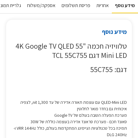
מידע נוסף
אחריות
פריסת תשלומים
אספקה/משלוח
גלריית תמונו
מידע נוסף
טלוויזיה חכמה "55 4K Google TV QLED
Mini LED דגם TCL 55C755
דגם: 55C755
QLED-Mini LED עם עוצמת תאורה אדירה של עד 1,300 nit, לצפיה
איכותית גם בחדר מואר לחלוטין
מערכת הפעלה הטובה בעולם של Google TV
סאונד חכם - מערכת סראונד אדירה בעוצמה כוללת של 30W
תמיכה בכל טכנולוגיות הגיימינג המתקדמות בעולם, כולל VRR 144Hz ו-
DLG 240Hz