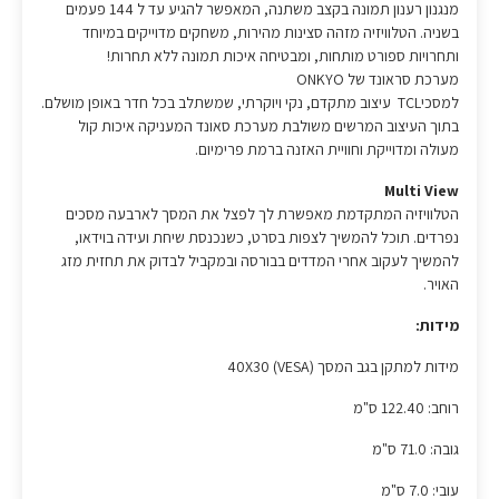
מנגנון רענון תמונה בקצב משתנה, המאפשר להגיע עד ל 144 פעמים
בשניה. הטלוויזיה מזהה סצינות מהירות, משחקים מדוייקים במיוחד
ותחרויות ספורט מותחות, ומבטיחה איכות תמונה ללא תחרות!
מערכת סראונד של ONKYO
למסכיTCL עיצוב מתקדם, נקי ויוקרתי, שמשתלב בכל חדר באופן מושלם.
בתוך העיצוב המרשים משולבת מערכת סאונד המעניקה איכות קול
מעולה ומדוייקת וחוויית האזנה ברמת פרימיום.
Multi View
הטלוויזיה המתקדמת מאפשרת לך לפצל את המסך לארבעה מסכים
נפרדים. תוכל להמשיך לצפות בסרט, כשנכנסת שיחת ועידה בוידאו,
להמשיך לעקוב אחרי המדדים בבורסה ובמקביל לבדוק את תחזית מזג
האויר.
מידות:
מידות למתקן בגב המסך 40X30 (VESA)
רוחב: 122.40 ס"מ
גובה: 71.0 ס"מ
עובי: 7.0 ס"מ