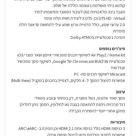
קולנוע ביתי מושלמת בעוצמה כוללת של 30W.
מעבד בינה מלאכותית (Ai) לעיבוד הסאונד והתאמתו לחדר
DTS HD :Virtual וכן X DTS ליצירת חווית תלת מימד
2.0 ערוצי שמע, כולל הדמיית ערוץ שמע עילי לתחושת סראונד תלת
מימדית
תמיכה בטכנולוגיית Dolby ATMOS
פיצ'רים נוספים
Air Play2 / Home kit לשיתוף תכנים ממכשירי אייפון ושאר מוצרי iOS
טכנולוגיית Chromecast BUILT-IN של Google, לשיקוף מסך ממכשיר
אנדרואיד
Miracast לשיקוף תכנים מה- PC
אפשרות לפיצול המסך ל- 4 חלקים, לצפייה בתכנים במקביל (Multi View)
עיצוב
מסך סופר אלגנטי, נטול מסגרת, דק במיוחד ובצבע מטאלי
רגל מרכזית ניתנת להתאמה בגובה (או לחילופין, המסך ניתן לתליה)
מתקן אחורי ייעודי להסתרת הכבילה
חיבוריות
3 כניסות HDMI כולל כניסה אחת HDMI 2.1 וכן תמיכה ב- ARC\eARC
אפשרות לחיבור מצלמת וידאו לניהול שיחות ועידה