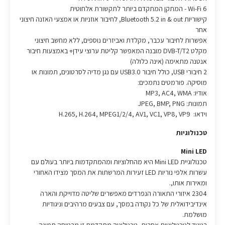
Wi-Fi 6 - המתקן המתקדם ביותר לתקשורת אלחוטית
קישוריות Bluetooth 5.2 in & out, לחיבור אוזניות או אמצעי האזנה חיצוני
אחר
אפשרות לחיבור עכבר, מקלדת ואביזרים נוספים, ללא מחשב חיצוני
מקלט DVB-T/T2 מובנה המאפשר קליטת ערוצי עידן+ באמצעות חיבור
אנטנה מתאימה (אינה כלולה)
2 חיבורי USB, כולל חיבור USB3.0 עם נגן מדיה לסרטונים, תמונות או
מוסיקה. פורמטים נתמכים:
אודיו: MP3, AC4, WMA
תמונות: JPEG, BMP, PNG
וידאו: H.265, H.264, MPEG1/2/4, AV1, VC1, VP8, VP9
טכנולוגיות
Mini LED
טכנולוגיית Mini LED היא מהחלוציות ומהמתקדמות ביותר בעולם עם
עשרות אלפי נוריות LED זעירות המרשתות את המסך מצידו האחורי
ומאירות אותו,.
2304 איזורי התאורה הנפרדים מאפשרים שליטה מדוייקת והארה
אינדיבידואלית של כל נקודה במסך, עם צבעים מרהיבים וניגודיות
מושלמת.