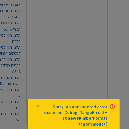
Card סניפי אילת
תקנון התחייבו
הזול בישראל
תקנון מבצע תו
תנורי Lofra
תקנון תווי קניי
חדרה
תקנון תווי קניי
לסניפים הפיזי
תקנון תווי דר
בקניית מחשב נ
ASUS
תקנון הטבה תו
קארד סניף TLV
תקנון תווי קנייה
עופר
Sorry! An unexpected error
הנחה
occurred. Debug: RangeError3H
תקנון פעילות
at new NumberFormat
משפיענים
(<anonymous>)