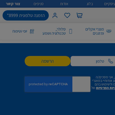
יסקיים
בלוג
אודות
סניפים
צור קשר
הזמנה טלפונית 8999*
מוצרי אקלים
סלולר,
יופי וטיפוח
ומזגנים
טכנולוגיה ושמע
הרשמה
 אני מסכים/ה
אודותיי במאגרי
 ולשימוש בהם
יות הפרטיות
של