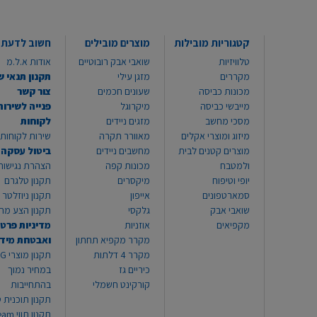
קטגוריות מובילות
מוצרים מובילים
חשוב לדעת
טלוויזיות
שואבי אבק רובוטיים
אודות א.ל.מ
מקררים
מזגן עילי
תקנון תנאי ש
מכונות כביסה
שעונים חכמים
צור קשר
מייבשי כביסה
מיקרוגל
פנייה לשירות
מסכי מחשב
מזגים ניידים
לקוחות
מיזוג ומוצרי אקלים
מאוורר תקרה
שירות לקוחות 8999*
מוצרים קטנים לבית
מחשבים ניידים
ביטול עסקה
ולמטבח
מכונות קפה
הצהרת נגישות
יופי וטיפוח
מיקסרים
תקנון טלגרם
סמארטפונים
אייפון
תקנון ניוזלטר
שואבי אבק
גלקסי
תקנון הצע מח
מקפיאים
אוזניות
מדיניות פרטי
מקרר מקפיא תחתון
ואבטחת מיד
מקרר 4 דלתות
תקנון
כיריים גז
במחיר נמוך
קורקינט חשמלי
בהתחייבות
תקנון תוכנית ט
תקנון תו