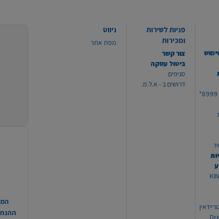
פניות לשירות
ניווט
ומכירות
מפת אתר
ימוש
צור קשר
ביטול עסקה
סניפים
דרושים ב - א.ל.מ.
יר
ות
ע
 מוצרי KING
המח
ריידאין
ההנחות
וי Dream