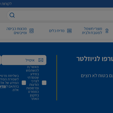
לקוחות ע
מוצרי חשמל
מכונות כביסה
מדיח כלים
למטבח ולבית
ומייבשים
פו לניוזלטר
אימייל
מאשר/ת
להשתמש
במידע
ם בטוח לא רוצים
בשליחת פרטיי,
שמסרתי
לשמירת המידע 
לצרכי
המידע של אלמ
הודעות
בהתאם ל
מדינ
ופרסומות
אלמ.
כמפורט
בתקנון
האתר