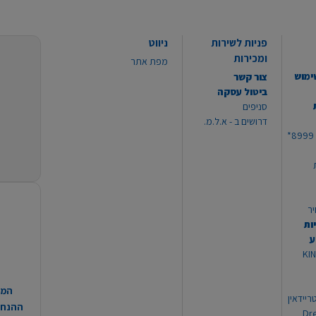
פניות לשירות
ניווט
ומכירות
מפת אתר
ימוש
צור קשר
ביטול עסקה
סניפים
דרושים ב - א.ל.מ.
יר
ות
ע
 מוצרי KING
המח
ריידאין
ההנחות
וי Dream