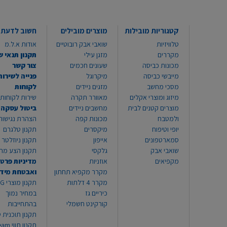
קטגוריות מובילות
מוצרים מובילים
חשוב לדעת
טלוויזיות
שואבי אבק רובוטיים
אודות א.ל.מ
מקררים
מזגן עילי
תקנון תנאי ש
מכונות כביסה
שעונים חכמים
צור קשר
מייבשי כביסה
מיקרוגל
פנייה לשירות
מסכי מחשב
מזגים ניידים
לקוחות
מיזוג ומוצרי אקלים
מאוורר תקרה
שירות לקוחות 8999*
מוצרים קטנים לבית
מחשבים ניידים
ביטול עסקה
ולמטבח
מכונות קפה
הצהרת נגישות
יופי וטיפוח
מיקסרים
תקנון טלגרם
סמארטפונים
אייפון
תקנון ניוזלטר
שואבי אבק
גלקסי
תקנון הצע מח
מקפיאים
אוזניות
מדיניות פרטי
מקרר מקפיא תחתון
ואבטחת מיד
מקרר 4 דלתות
תקנון
כיריים גז
במחיר נמוך
קורקינט חשמלי
בהתחייבות
תקנון תוכנית ט
תקנון תו