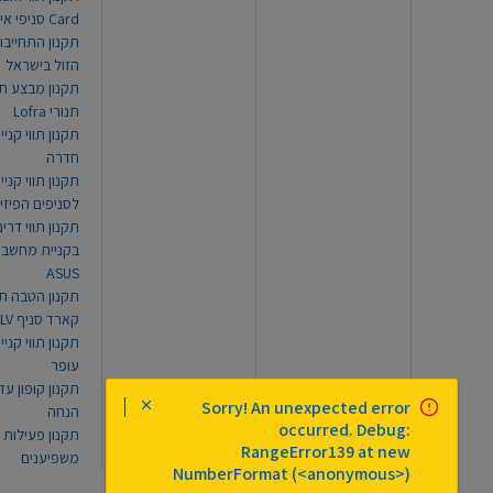
Card סניפי אילת
תקנון התחייבו
הזול בישראל
תקנון מבצע תו
תנורי Lofra
תקנון תווי קניי
חדרה
תקנון תווי קניי
לסניפים הפיזי
תקנון תווי דר
בקניית מחשב נ
ASUS
תקנון הטבה תו
קארד סניף TLV
תקנון תווי קנייה
עופר
Sorry! An unexpected error
הנחה
occurred. Debug:
תקנון פעילות
RangeError139 at new
משפיענים
NumberFormat (<anonymous>)