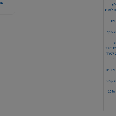
שהמ
ת למחיר
וים
ה סניף
ה
ים בלבד
ים קארד
ייד
וי דרים
 קניוני
תקנון קופון עד 10%