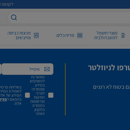
לקוחות ע
מוצרי חשמל
מכונות כביסה
מדיח כלים
למטבח ולבית
ומייבשים
פו לניוזלטר
אימייל
מאשר/ת
להשתמש
במידע
ם בטוח לא רוצים
בשליחת פרטיי,
שמסרתי
לשמירת המידע 
לצרכי
המידע של אלמ
הודעות
בהתאם ל
מדינ
ופרסומות
אלמ.
כמפורט
בתקנון
האתר