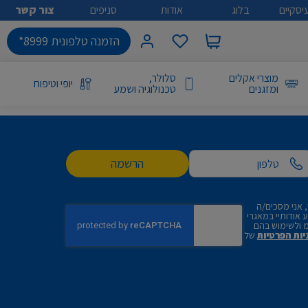
יסקיים
בלוג
אודות
סניפים
צור קשר
הזמנה טלפונית 8999*
מוצרי אקלים
סלולר,
יופי וטיפוח
ומזגנים
טכנולוגיה ושמע
הרשמה
 אני מסכים/ה
אודותיי במאגרי
 ולשימוש בהם
יות הפרטיות
של