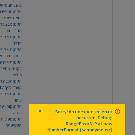
Card סניפי אילת
תקנון התחייבו
הזול בישראל
תקנון מבצע תו
תנורי Lofra
תקנון תווי קניי
חדרה
תקנון תווי קניי
לסניפים הפיזי
תקנון תווי דר
בקניית מחשב נ
ASUS
תקנון הטבה תו
קארד סניף TLV
תקנון תווי קנייה
עופר
Sorry! An unexpected error
הנחה
occurred. Debug:
תקנון פעילות
RangeError31P at new
משפיענים
NumberFormat (<anonymous>)