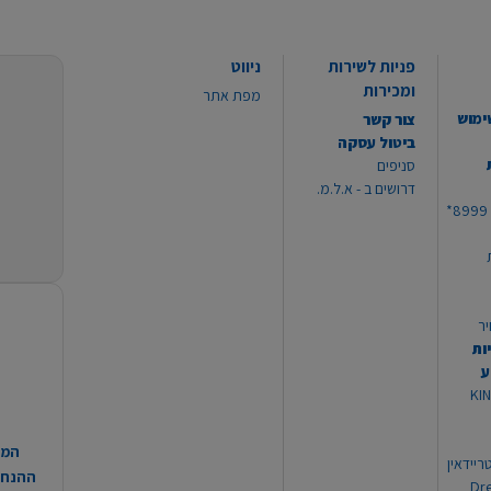
פניות לשירות
ניווט
ומכירות
מפת אתר
ימוש
צור קשר
ביטול עסקה
סניפים
דרושים ב - א.ל.מ.
יר
ות
ע
 מוצרי KING
המח
ריידאין
ההנחות
וי Dream