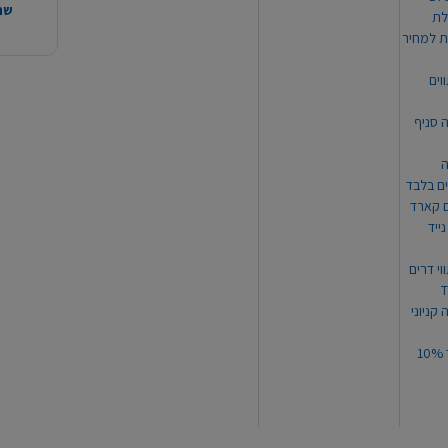
שהמ
ת למחיר
וים
ה סניף
ה
ים בלבד
ים קארד
ייד
וי דרים
 קניוני
תקנון קופון עד 10%