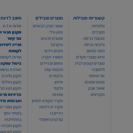
קטגוריות מובילות
מוצרים מובילים
חשוב לדעת
טלוויזיות
שואבי אבק רובוטיים
אודות א.ל.מ
מקררים
מזגן עילי
תקנון תנאי ש
מכונות כביסה
שעונים חכמים
צור קשר
מייבשי כביסה
מיקרוגל
פנייה לשירות
מסכי מחשב
מזגים ניידים
לקוחות
מיזוג ומוצרי אקלים
מאוורר תקרה
שירות לקוחות 8999*
מוצרים קטנים לבית
מחשבים ניידים
ביטול עסקה
ולמטבח
מכונות קפה
הצהרת נגישות
יופי וטיפוח
מיקסרים
תקנון טלגרם
סמארטפונים
אייפון
תקנון ניוזלטר
שואבי אבק
גלקסי
תקנון הצע מח
מקפיאים
אוזניות
מדיניות פרטי
מקרר מקפיא תחתון
ואבטחת מיד
מקרר 4 דלתות
תקנון
כיריים גז
במחיר נמוך
קורקינט חשמלי
בהתחייבות
תקנון תוכנית ט
תקנון תו