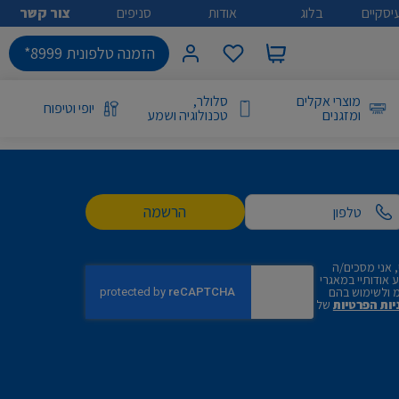
יסקיים
בלוג
אודות
סניפים
צור קשר
הזמנה טלפונית 8999*
מוצרי אקלים
סלולר,
יופי וטיפוח
ומזגנים
טכנולוגיה ושמע
הרשמה
 אני מסכים/ה
אודותיי במאגרי
 ולשימוש בהם
יות הפרטיות
של