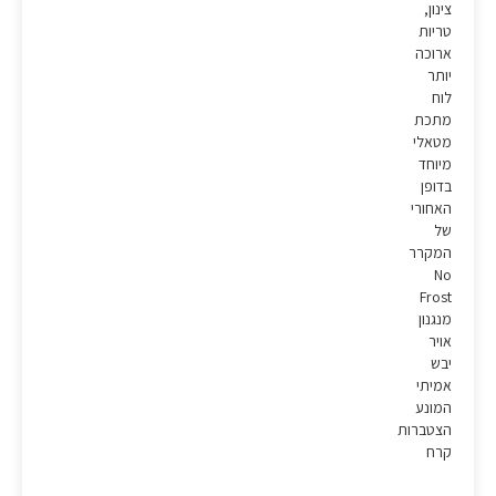
צינון,
טריות
ארוכה
יותר
לוח
מתכת
מטאלי
מיוחד
בדופן
האחורי
של
המקרר
No
Frost
מנגנון
אויר
יבש
אמיתי
המונע
הצטברות
קרח