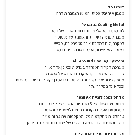
No Frost
מנגנון אויר יבש אמיתי המונע הצטברות קרח
Cooling Metal גב מטאלי
לוח מתכת מטאלי מיוחד בדופן האחורי של המקרר .
מעבר למראה היוקרתי והאופנתי שהוא מוסיף
למקרר, לוח המתכת צובר טמפרטורה, מסייע
בשמירה על יציבות הטמפרטורה בפנים המקרר.
All-Around Cooling System
מערכת הקירור המפזרת בעדינות ובאופן אחיד אוויר
קריר בכל המכשיר. קו המקררים החדש של סמסונג
מספק קירור יעיל וקל יותר בכל מקום בו המזון זקוק לו. בדיוק, במהירות
ובכל פינה במקרר שלך.
מדחס בטכנולוגיית אינוונטר
מדחס Inverter בעל 5 מהירויות הנשלט על ידי בקר חכם
המכוון את פעולת הקירור בהתאם לשימוש היום-יומי.
טכנולוגיות מתקדמות אלו ממקסמות את טריות מוצרי
המזון ומורידות את הרמה הכללית של ייצור דו תחמוצת הפחמן.
מגירת צינון, טריות ארוכה יותר