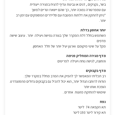
בשר, נקניקים , דגים או גבינות עדיף להניח במגירה ייעודית
עם טמפרטורה נמוכה יותר, כך שהם יישארו טריים למשך
*ניתן להתקין את דלתות המטבח עם סליידרים המסופקים עם זמן רב
יותר.
יותר אחסון בדלת
השתמש בחלל דלת המקרר שלך בצורה גמישה ויעילה יותר . עיצוב שישה
מדפים
מקל על שינוי מיקומם וארגון יעיל יותר של חלל האחסון.
מדף מגירה המחליק פנימה
והחוצה, לגישה נוחה ויעילה לפריטים
מדף בקבוקים
רב תכליתי המאפשר לך להפיק את המרב מחלל במקרר שלך.
הודות לרוחבו הגדול יותר, הוא יכול להכיל גם בקבוקים גדולים מהסטנדרט.
הופכת אותו יותר
שימושי להחזקת מזונות אחרים .
נפח
תא הקפאה 74 ליטר
תא קירור ליטר 193 ליטר