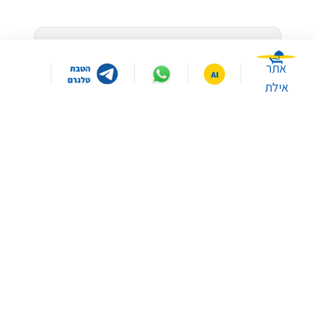
עקבו אחרינו:
אתר
אילת
המחירים המוצגים באתר הם בלעדיים לרוכשים באתר
ולאחר כל ההנחות. *למעט מועדון "חבר" ומזרחי
במה תרצו שאסייע לכם היום?
טפחות ובכפוף לתקנון. *ייתכן שהמחירים בסניפים
השונים ו/או באתר ו/או בטלפון יהיו שונים.
איפה ממוקמים הסניפים
איך יוצרים קשר עם שירות