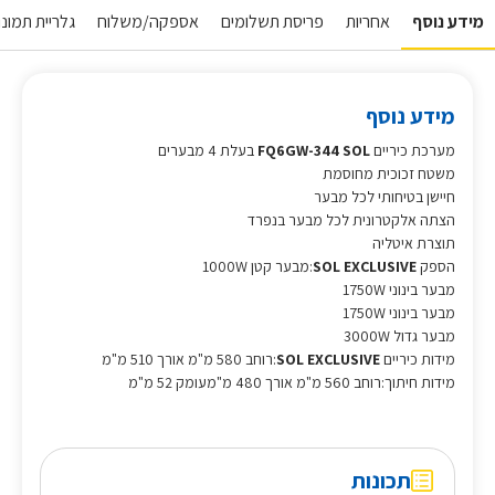
מידע נוסף
אחריות
פריסת תשלומים
אספקה/משלוח
גלריית תמונו
מידע נוסף
מערכת כיריים
FQ6GW-344 SOL
בעלת 4 מבערים
משטח זכוכית מחוסמת
חיישן בטיחותי לכל מבער
הצתה אלקטרונית לכל מבער בנפרד
תוצרת איטליה
הספק
SOL EXCLUSIVE
:מבער קטן 1000W
מבער בינוני 1750W
מבער בינוני 1750W
מבער גדול 3000W
מידות כיריים
SOL EXCLUSIVE
:רוחב 580 מ"מ אורך 510 מ"מ
מידות חיתוך:רוחב 560 מ"מ אורך 480 מ"מעומק 52 מ"מ
תכונות