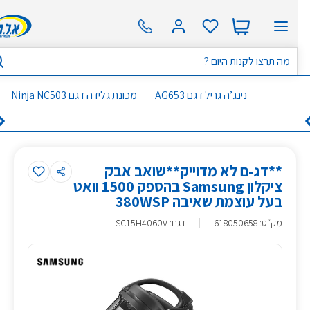
נינג’ה גריל דגם AG653
מכונת גלידה דגם Ninja NC503
**דג-ם לא מדוייק**שואב אבק
ציקלון Samsung בהספק 1500 וואט
בעל עוצמת שאיבה 380WSP
מק״ט
:
618050658
דגם: SC15H4060V