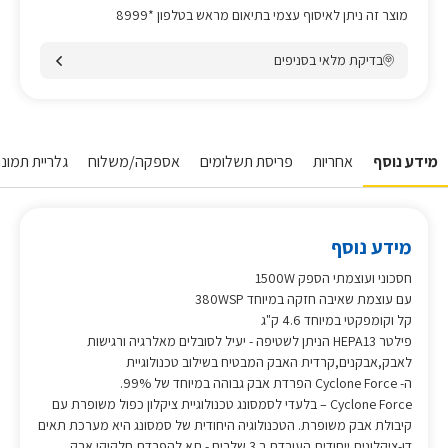
מוצר זה ניתן לאיסוף עצמי בתיאום מראש בטלפון *8999
בדיקת מלאי בסניפים
מידע נוסף
אחריות
פריסת תשלומים
אספקה/משלוח
גלריית תמונות
מידע נוסף
חסכוני ועוצמתי הספק 1500W
עם עוצמת שאיבה חזקה במיוחד 380WSP
קל וקומפקטי במיוחד 4.6 ק"ג
פילטר HEPA13 הניתן לשטיפה - יעיל לסובלים מאלרגיה ורגישות
לאבק,אבקנים,קרדית האבק המבטיח בשילוב טכנולוגיית
ה- Cyclone Force הפרדת אבק גבוהה במיוחד של 99%.
Cyclone Force – בלעדי לסמסונג טכנולוגיית ציקלון כפול משופרת עם
קיבולת אבק משופרת. הטכנולוגיה היחודית של סמסונג היא מערכת תאים
דו-ציקלונית ייחודית העובדת ב 3 שלבים - תא להפרדת חלקיקי אבק