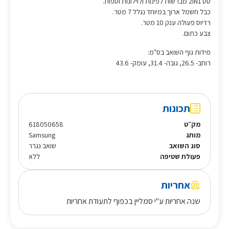
סט 2IN1 מברשות לפינות ולוילונות וספות.
כבל חשמל ארוך במיוחד נגלל 7 מטר.
רדיוס פעולה ענק 10 מטר.
צבע כתום.
מידות גוף השואב בס"מ:
רוחב- 26.5, גובה- 31.4, עומק- 43.6
תכונות
מק״ט
618050658
מותג
Samsung
סוג השואב
שואב נגרר
פעולת שטיפה
ללא
אחריות
שנה אחריות ע"י סמליין בכפוף לתעודת אחריות