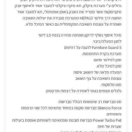
גדולים ע"י מערכת ציקלון, תא מיקרו ציקלוני למעבר אוויר ולאיסוף אבק
מיקרוסקופי אשר מפריד את האבק באופן אופטימלי, תא למעבר אוויר
החוצה דרך פילטר HEPA13 המערכת מגבירה את יעילות השאיבה
ושומרת על עוצמת השאיבה המקסימלית גם כאשר המיכל מלא.
מיכל איסוף נשלף לריקון ושטיפה מהירה בנפח 1.5 ליטר
לחצן הפעלה/כיבוי.
Furniture Guard S להגנה על רהיטים
מערכת בקרת התחממות.
סמן לפילטר סתום
סמן למיכל מלא.
הפעלה מלאה של השואב וויסות
עוצמת השאיבה על גוף השואב
מוט טלסקופי.
גלגלים מצופים בגומי לשמירה על רצפות ופרקטים.
סט מברשות רב שימושיות הכולל מברשות:
Silencio Force מברשת שקטה במיוחד מתאימה לכל סוגי הרצפות
והשטיחים.
Power Turbo Pet מברשת חובטת שמתאימה לשטיחים ואוספת ביעילות
שערות של חיות