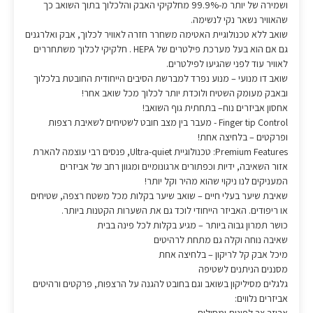
ושמירה של יותר מ-99.9% מחלקיקי האבק והלכלוך בתוך השואב כך
שהאוויר נשאר נקי לנשימה.
שואב ללא טכנולוגיית האטימה משחרר חזרה לאוויר לכלוך, אבק ואלרגנים
גם אם הוא בעל מערכת פילטרים של HEPA . חלקיקי לכלוך משתחררים
לאוויר עוד לפני שהגיעו לפילטרים.
שואב דו מנועי – מנוע נפרד למברשת הסיבים הייחודית החובטת בלכלוך
ובאבק מעומק השטיח ולוכדת יותר לכלוך מכל שואב אחר!
אחסון אביזרים נוח– בתחתית גוף השואב!
Finger tip Control - מעבר בין מצב חובט לשטיחים לשאיבת רצפות
ופרקטים – בלחיצה אחת!
Premium Features: טכנולוגיית Ultra-quiet, פנסים רבי עוצמה להארת
אזור השאיבה, ידיות וכפתורים ארגונומיים ומגוון רחב של אביזרים
המעניקים לנו ניקוי שהוא מהיר וקל יותר!
שאיבת שיער בעלי חיים – שואב שיער בקלות מכל משטח רצפה, שטיחים
או ריפודים. האביזר הייחודי לוכד גם את השערות הקטנות ביותר.
כושר תמרון גבוה ביותר – מגיע בקלות לכל פינה בבית
שאיבה נוחה וקלה גם מתחת לרהיטים
מיכל אבק קל לריקון – בלחיצה אחת
מסננים הניתנים לשטיפה
גלגלים מסיליקון בשואב וגם בחובט להגנה על הרצפות, פרקטים ורהיטים
אביזרים נלווים: