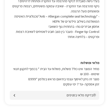
בעלי גישה מוגבלת לניקוי מהרצפה עד התקרה ומתחת לרהיטים !
ניקוי מהרצפה ועד התקרה - שאיבה עמוקה משטיחים, רצפות פרקטים
ומשטחים מעל הרצפה.
- "Anti – Allergan complete seal technology"טכנולוגיית האטימה
המושלמת בשילוב פילטרים של HEPA
אחסון אביזרים נוח– בתחתית גוף השואב!
Finger tip Control - מעבר בין מצב חובט לשטיחים לשאיבת רצפות
ופרקטים – בלחיצה אחת!
מלאי ומשלוח
מחיר המוצר אינו כולל משלוח, משלוח עד הבית * בכפוף לתקנון תנאי
שימוש
- 100 ₪
מוצר זה ניתן לאיסוף עצמי בתיאום מראש בטלפון *8999
זמן אספקה -עד 7 ימי עסקים
בדיקת מלאי בסניפים