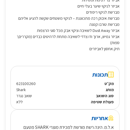
אביזר צר לפינות ומסילות
אביזר לניקוי שיער בעלי חיים
מברשת לניקוי ריפודים
מברשת איבוק רכה מתכווננת – לניקוי משטחים שקשה להגיע אליהם
מברשת טורבו קטנה
אביזר Dust Away לשאיבה וניקוי אבק מכל סוגי הרצפות
אביזר גמיש, ארוך ודו צדדי לשאיבה מתחת לרהיטים כבדים (מקררים\
ספות)
תיק אחסון לאביזרים
תכונות
מק״ט
623100260
מותג
Shark
סוג השואב
שואב נגרר
פעולת שטיפה
ללא
אחריות
א.ל.מ. הינה רשת מורשת למכירת מוצרי SHARK מטעם