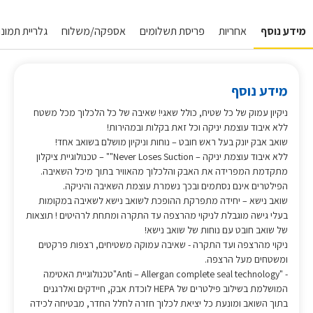
מידע נוסף
אחריות
פריסת תשלומים
אספקה/משלוח
גלריית תמונות
מידע נוסף
ניקיון עמוק של כל שטיח, כולל שאגי! שאיבה של כל הלכלוך מכל משטח
ללא איבוד עוצמת יניקה וכל זאת בקלות ובמהירות!
שואב אבק יונק בעל ראש חובט – נוחות וניקיון מושלם בשואב אחד!
ללא איבוד עוצמת יניקה – Never Loses Suction"" – טכנולוגיית ציקלון
מתקדמת המפרידה את האבק והלכלוך מהאוויר בתוך מיכל השאיבה.
הפילטרים אינם נסתמים ובכך נשמרת עוצמת השאיבה והיניקה.
שואב נישא – יחידה מתפרקת ההופכת לשואב נישא לשאיבה במקומות
בעלי גישה מוגבלת לניקוי מהרצפה עד התקרה ומתחת לרהיטים ! תוצאות
של שואב חובט עם נוחות של שואב נישא!
ניקוי מהרצפה ועד התקרה - שאיבה עמוקה משטיחים, רצפות פרקטים
ומשטחים מעל הרצפה.
- "Anti – Allergan complete seal technology"טכנולוגיית האטימה
המושלמת בשילוב פילטרים של HEPA לוכדת אבק, חיידקים ואלרגנים
בתוך השואב ומונעת כל יציאת לכלוך חזרה לחלל החדר, מבטיחה לכידה