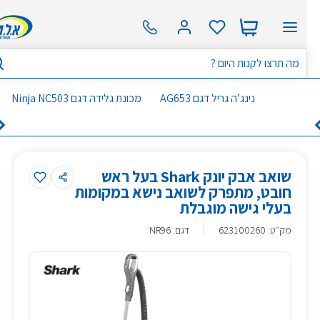
נינג’ה גריל דגם AG653
מכונת גלידה דגם Ninja NC503
שואב אבק יונק Shark בעל ראש
חובט, מתפרק לשואב נישא במקומות
בעלי גישה מוגבלת
מק״ט
:
623100260
דגם: NR96