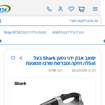
נינג’ה גריל דגם AG653
מכונת גלידה דגם Ninja NC503
שואב אבק ידני נטען Shark בעל
Solלה חזקה ומברשת טורבו ממונעת
מק״ט
:
623100264
דגם: SV769