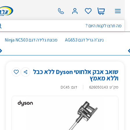
נינג’ה גריל דגם AG653
מכונת גלידה דגם Ninja NC503
שואב אבק אלחוטי Dyson ללא כבל
וללא מאמץ
מק״ט
:
626050143
דגם: DC45