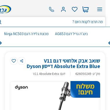
נינג’ה גריל דגם AG653
מכונת גלידה דגם Ninja NC503
שואב אבק אלחוטי דגם V11
Absolute Extra Blue דייסון Dyson
מק״ט
:
626050249
דגם: V11 Absolute Extra