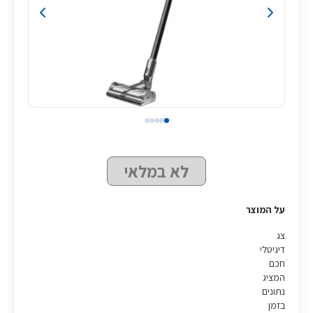
לא במלאי
על המוצר
צג
דיגיטלי
חכם
המציג
נתונים
בזמן