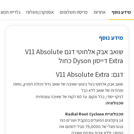
מידע נוסף
אחריות
פריסת תשלומים
אספקה/משלוח
גלריית תמונות
מידע נוסף
שואב אבק אלחוטי דגם V11 Absolute
Extra דייסון Dyson כחול
דגם: V11 Absolute Extra
שואב אבק אלחוטי בעל ביצועי שאיבה של שואב גדול ויכולת תמרון, נוחות
ומהירות של שואב ללא כבל
לניקוי יסודי, בכל מקום. עד 60 דקות של שאיבה עוצמתית
טכנולוגיה:
טכנולוגיית Radial Root Cyclone
14 ציקלונים הפועלים במקביל ויוצרים כוח
צנטרפוגלי של 79,000G מבלי לסתום את
המסנן, וללא איבוד עוצמת שאיבה.