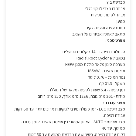
מברשת בוץ
אביזר דו מצבי לניקוי כללי
אביזר לפינות ומסילות
מטען
תחנת עגינה וטעינה לקיר
מתאם לאחסון אביזרים על השואב
מפרט טכני:
טכנולוגיית ציקלון - 14 ציקלונים הפועלים
במקביל Radial Root Cyclone
מערכת סינון מלאה כוללת מסנן HEPA
עוצמת שאיבה - 185AW
נפח המיכל - 0.76 ליטר
משקל - 01.3 ק"ג
זמן טעינה - 5.4 שעות לטעינה מלאה של הסוללה
מידות - 261 מ"מ גובה, 1286 מ"מ אורך, 250 מ"מ רוחב
מצבי עבודה:
מצב חיסכון ECO - זמן פעולה מירבי לניקיונות ארוכים יותר. עד 60 דקות
עבודה רציפה.
מצב אוטומטי AUTO - האיזון המיטבי בין עוצמת שאיבה לזמן עבודה
ממושך. עד 40
דקות עבודה רציפה, בשימוש עם מברשת ממונעת עד 30 דקות.