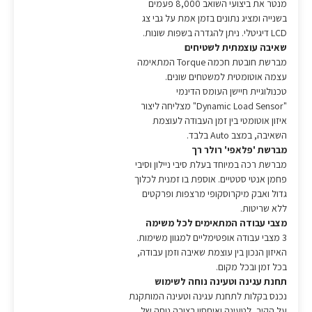
מנטר את ביצועי השואב 8,000 פעמים
בשנייה ומציג נתונים בזמן אמת על גבי צג
LCD דיגיטלי. ניתן להגדרה בשפות שונות.
שאיבה עוצמתית לשטיחים
מברשת חובטת חכמה Torque המתאימה
עצמה אוטומטית למשטחים שונים.
טכנולוגיית חיישן העומס הדינמי
"Dynamic Load Sensor" מצליחה ליצור
איזון אוטומטי בין זמן העבודה לעוצמת
השאיבה, במצב Auto בלבד.
מברשת 'פלאפי' רולר רך
מברשת רכה במיוחד בעלת סיבי ניילון וסיבי
פחמן אנטי סטטיים. אוספת בו זמנית לכלוך
גדול ואבק מיקרוסקופי מרצפות ופרקטים
ללא שריטות.
מצבי עבודה המתאימים לכל משימה
3 מצבי עבודה אופטימליים למגוון משימות.
האיזון הנכון בין עוצמת שאיבה וזמן עבודה,
בכל זמן ובכל מקום.
תחנת עגינה וטעינה נוחה לשימוש
נכנס בקלות לתחנת עגינה וטעינה המותקנת
על הקיר, לטעינה ואיחסון בצורה נוחה של