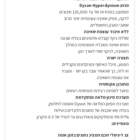
מנוע Dyson Hyperdynium
מסתובב במהירות של עד 125,000 סיבובים
לדקה, מפיק שאיבה עוצמתית יותר מרוב
שואבי האבק החשמליים.
ללא איבוד עוצמת שאיבה
סוללת ניקל-קובלט-אלומיניום בעלת שבעה
תאים שאינה מאבדת מעוצמתה במהלך
השאיבה, לניקוי יסודי לאורך זמן.
תצורה ישרה
המנוע, מיכל האיסוף והציקלונים מקבילים
זה לזה, כך שהאוויר עובר בקו ישר - ומגביר
את עוצמת השאיבה.
מתוכנן אקוסטית
מיועד לספיגת רעידות והפחתת רעשים.
מערכת סינון מלאה ומתקדמת
מערכת הסינון המלאה של Dyson אטומה לחלוטין,
בעלת שש שכבות של מסננים הלוכדים ביעילות
99.97% מהחלקיקים והאלרגנים עד לגודל של 0.3 מיקרון.
מאפיינים:
צג דיגיטלי חכם המציג נתונים בזמן אמת