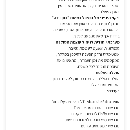
השואב והאביזרים, כך שהשואב תמיד זמין
ומוכן לפעולה.
ניקוי היגייני של המיכל בשיטת "כוון וירה"
מנגנון 'כוון וירה' פולט באופן אוטומטי את
כל האבק והלכלוך עמוק לתוך הפח, בפעולה
בודדת -כך שאין מגע עם לכלוך.
מערכת ייחודית לניהול עוצמת הסוללה
טכנולוגיית Dyson לעוצמת שאיבה
אופטימלית והדק הפעלה לחיסכון בסוללה,
ממקסמים את זמן העבודה, ומתאימים את
העוצמה הנכונה לכל משטח.
סוללה נשלפת
החלפת סוללה בלחיצת כפתור, לטעינה בתוך
המכשיר ומחוצה לו.
בערכה:
שואב V11 Absolute Extra דייסון Dyson כחול
מברשת חובטת חכמה Torque
מברשת Flaffy לרצפות ופרקטים
מברשת מיני חובטת למזרונים וספות
מברשת למשטחים עדינים