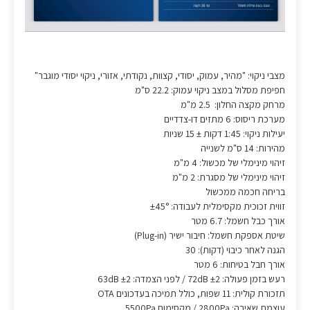
מצבי ניקוי: "מהיר, עמוק, יסודי, קצוות, נקודתי, אזורי, ניקוי יסודי מוגבר"
חפיפת מסלול במצב ניקוי עמוק: 22.2 ס"מ
מרחק מקצה החלון: 2.5 מ"מ
מערכת ריסוס: 6 מתזים דו-צדדיים
יעילות ניקוי: 1:45 דקות ± 15 שניות
מהירות: 14 ס"מ לשנייה
זיהוי מינימלי של מכשול: 4 מ"מ
זיהוי מינימלי של מסגרת: 2 מ"מ
בריחה חכמה ממכשול
זווית זכוכית מקסימלית לעבודה: ±45°
אורך כבל חשמל: 6.7 מטר
שיטת אספקת חשמל: חיבור ישיר (Plug-in)
הגנה לאחר כיבוי (דקות): 30
אורך חבל בטיחות: 6 מטר
רעש בזמן פעולה: 72dB ±2 / לפני הצמדה: 63dB ±2
תזכורת קולית: 11 שפות, כולל תמיכה בעדכונים OTA
עוצמת שאיבה: 2800Pa / מקסימום 5500Pa