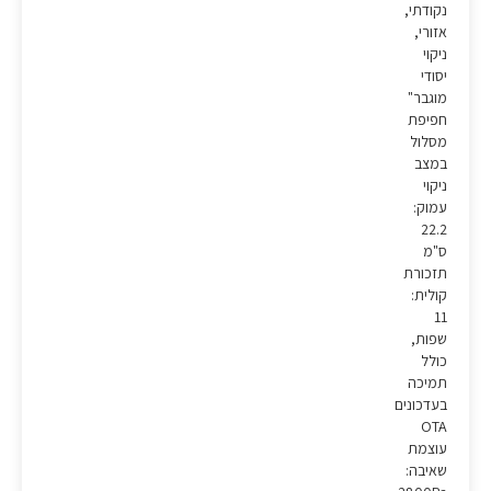
נקודתי,
אזורי,
ניקוי
יסודי
מוגבר"
חפיפת
מסלול
במצב
ניקוי
עמוק:
22.2
ס"מ
תזכורת
קולית:
11
שפות,
כולל
תמיכה
בעדכונים
OTA
עוצמת
שאיבה: