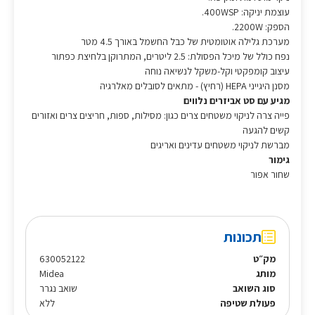
עוצמת יניקה: 400WSP.
הספק: 2200W.
מערכת גלילה אוטומטית של כבל החשמל באורך 4.5 מטר
נפח כולל של מיכל הפסולת: 2.5 ליטרים, המתרוקן בלחיצת כפתור
עיצוב קומפקטי וקל-משקל לנשיאה נוחה
מסנן היגייני HEPA (רחיץ) - מתאים לסובלים מאלרגיה
מגיע עם סט אביזרים נלווים
פייה צרה לניקוי משטחים צרים כגון: מסילות, ספות, חריצים צרים ואזורים
קשים להגעה
מברשת לניקוי משטחים עדינים ואריגים
גימור
שחור אפור
תכונות
מק״ט
630052122
מותג
Midea
סוג השואב
שואב נגרר
פעולת שטיפה
ללא