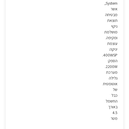
System,
אשר
מבטיחה
תוצאת
ניקוי
מושלמת
ומקיפה.
עוצמת
יניקה:
400WSP.
הספק:
2200W.
מערכת
גלילה
אוטומטית
של
כבל
החשמל
באורך
4.5
מטר