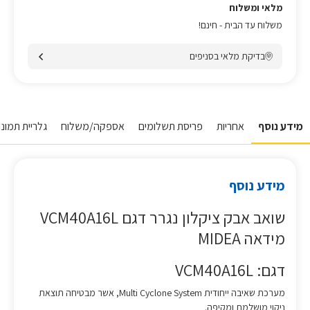
מלאי ומשלוח
משלוח עד הבית - חינם!
בדיקת מלאי בסניפים
מידע נוסף
אחריות
פריסת תשלומים
אספקה/משלוח
גלריית תמונות
מידע נוסף
שואב אבק ציקלון נגרר דגם VCM40A16L
מידאה MIDEA
דגם: VCM40A16L
מערכת שאיבה ייחודית Multi Cyclone System, אשר מבטיחה תוצאת
ניקוי מושלמת ומקיפה.