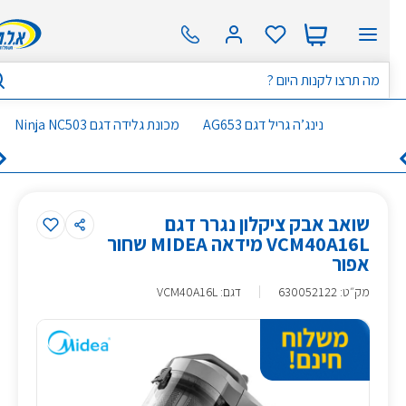
נינג’ה גריל דגם AG653
מכונת גלידה דגם Ninja NC503
שואב אבק ציקלון נגרר דגם
VCM40A16L מידאה MIDEA שחור
אפור
מק״ט
:
630052122
דגם: VCM40A16L