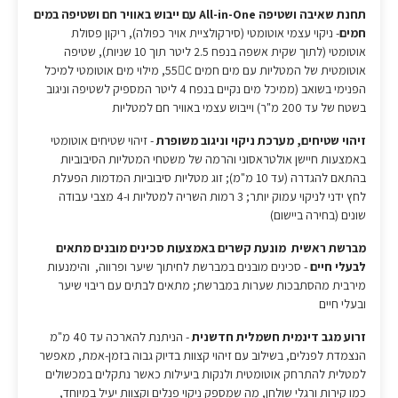
תחנת שאיבה ושטיפה All-in-One עם ייבוש באוויר חם ושטיפה במים
חמים
- ניקוי עצמי אוטומטי (סירקולציית אויר כפולה), ריקון פסולת
אוטומטי (לתוך שקית אשפה בנפח 2.5 ליטר תוך 10 שניות), שטיפה
אוטומטית של המטליות עם מים חמים 55C, מילוי מים אוטומטי למיכל
הפנימי בשואב (ממיכל מים נקיים בנפח 4 ליטר המספיק לשטיפה וניגוב
בשטח של עד 200 מ"ר) וייבוש עצמי באוויר חם למטליות
זיהוי שטיחים, מערכת ניקוי וניגוב משופרת
- זיהוי שטיחים אוטומטי
באמצעות חיישן אולטראסוני והרמה של משטחי המטליות הסיבוביות
בהתאם להגדרה (עד 10 מ"מ); זוג מטליות סיבוביות המדמות הפעלת
לחץ ידני לניקוי עמוק יותר; 3 רמות השריה למטליות ו-4 מצבי עבודה
שונים (בחירה ביישום)
מברשת ראשית מונעת קשרים באמצעות סכינים מובנים מתאים
לבעלי חיים
- סכינים מובנים במברשת לחיתוך שיער ופרווה, והימנעות
מירבית מהסתבכות שערות במברשת; מתאים לבתים עם ריבוי שיער
ובעלי חיים
זרוע מגב דינמית חשמלית חדשנית
- הניתנת להארכה עד 40 מ"מ
הנצמדת לפנלים, בשילוב עם זיהוי קצוות בדיוק גבוה בזמן-אמת, מאפשר
למטלית להתרחק אוטומטית ולנקות ביעילות כאשר נתקלים במכשולים
כמו קירות ורגלי שולחן, מה שמספק ניקוי פנלים וקצוות יעיל במיוחד,