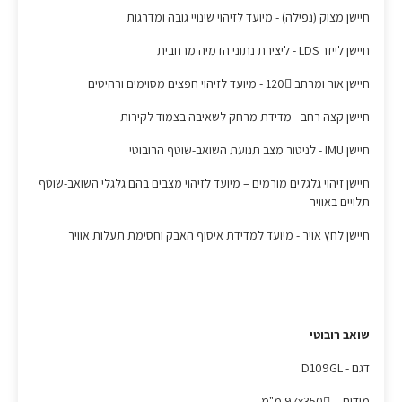
חיישן מצוק (נפילה) - מיועד לזיהוי שינויי גובה ומדרגות
חיישן לייזר LDS - ליצירת נתוני הדמיה מרחבית
חיישן אור ומרחב 120 - מיועד לזיהוי חפצים מסוימים ורהיטים
חיישן קצה רחב - מדידת מרחק לשאיבה בצמוד לקירות
חיישן IMU - לניטור מצב תנועת השואב-שוטף הרובוטי
חיישן זיהוי גלגלים מורמים – מיועד לזיהוי מצבים בהם גלגלי השואב-שוטף
תלויים באוויר
חיישן לחץ אויר - מיועד למדידת איסוף האבק וחסימת תעלות אוויר
שואב רובוטי
דגם - D109GL
מידות - 97x350 מ"מ