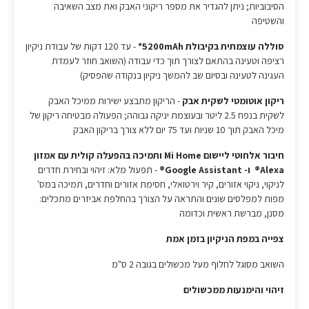
הסיבוביות; ניתן להגדיר את מספר ריקוני האבק ואת מצב השאיבה
והשטיפה
סוללה עוצמתית בקיבולת 5200mAh*
- עד 120 דקות של עבודת ניקיון
רציפה וטעינה בהתאם לצורך תוך כדי עבודה (השואב חוזר לעמדת
העגינה לטעינה ובסיום שב להמשך ניקיון בנקודה שהפסיק)
ריקון אוטומטי לשקית אבק
- הריקון מתבצע ישירות ממיכל האבק
לשקית בנפח 2.5 ליטר ובעוצמת יניקה גבוהה; הפעולה מבטיחה ריקון של
מיכל האבק תוך 10 שניות ועד 75 יום ללא צורך בריקון האבק
חיבור אלחוטי ליישום Mi Home ותמיכה בהפעלה קולית עם אמזון
Alexa® ו- Google Assistant®
- תפעול מלא: זיהוי ובחירת חדרים
לניקוי, ניקוי אזורים, קיר וירטואלי, חסימת אזורים וחדרים, תמיכה במס'
מפות למפלסים שונים והתראה על הצורך בהחלפת אביזרים מתכלים:
מסנן, מברשת ראשית וכדומה
צפייה במפת הניקיון בזמן אמת
השואב מסוגל לחלוף מעל מכשולים בגובה 2 ס"מ
זיהוי והימנעות ממכשולים