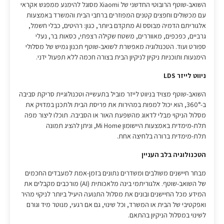
השואב-שוטף הרובוטי החדשני של Xiaomi מסוגל להימנע ממפגש אקראי
עם מכשולים וחפצים קטנים המפוזרים ברחבי הבית והמשרד באמצעות
אלגוריתם הדמיה מבוסס AI מתקדם ביותר, כגון: רהיטים, כבלי חשמל,
גרביים, כפכפים, מאווררים, משטח שקילה רצפתי, כסאות בר, נעלי
ספורט ועוד. הטכנולוגיה מאפשרת לשואב-שוטף תכנון גמיש של מסלולי
הימנעות ותוכניות ניקיון לניקיון הבית בצורה חכמה ללא תפעול ידני.
ניווט לייזר LDS
השואב-שוטף מצויד בניווט לייזר מוביל בתעשייה וטכנולוגיית סריקת סביבה
ב-360°, הוא יכול למפות במהירות את פריסת הבית ולתכנן במדויק את
מסלול הניקוי מבלי לדאוג מהשפעת האור או הסביבה. תוכלו ליצור מפה
תלת-מימדית באמצעות היישומון Mi Home, וניתן להציג תמונה
תלת-מימדית ברורה בלחיצה אחת.
הטכנולוגיה בלב העניין
מבחר חיישנים משולבים ומשדרים נתונים בזמן-אמת למעבדים החכמים
של השואב-שוטף. אלגוריתמי בינה מלאכותית (AI) מורכבים מקבלים את
המידע מכל החיישנים ובונים את מסלול התנועה היעיל ביותר לניקוי מהיר
ואפקטיבי של הבית או המשרד, וכל שינוי, גם אם רגעי, מנוטר מיד וגורם
לשינוי במסלול הניקיון בהתאם.