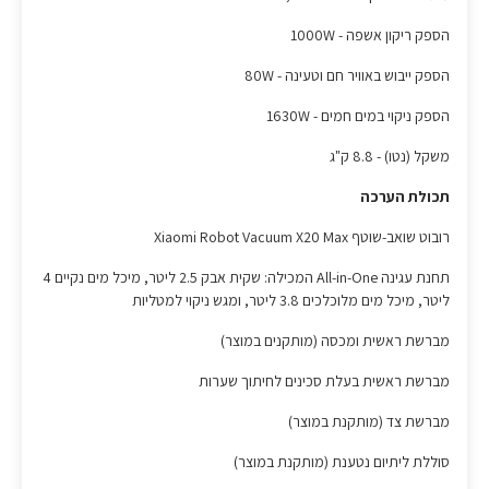
הספק ריקון אשפה - 1000W
הספק ייבוש באוויר חם וטעינה - 80W
הספק ניקוי במים חמים - 1630W
משקל (נטו) - 8.8 ק"ג
תכולת הערכה
רובוט שואב-שוטף Xiaomi Robot Vacuum X20 Max
תחנת עגינה All-in-One המכילה: שקית אבק 2.5 ליטר, מיכל מים נקיים 4
ליטר, מיכל מים מלוכלכים 3.8 ליטר, ומגש ניקוי למטליות
מברשת ראשית ומכסה (מותקנים במוצר)
מברשת ראשית בעלת סכינים לחיתוך שערות
מברשת צד (מותקנת במוצר)
סוללת ליתיום נטענת (מותקנת במוצר)