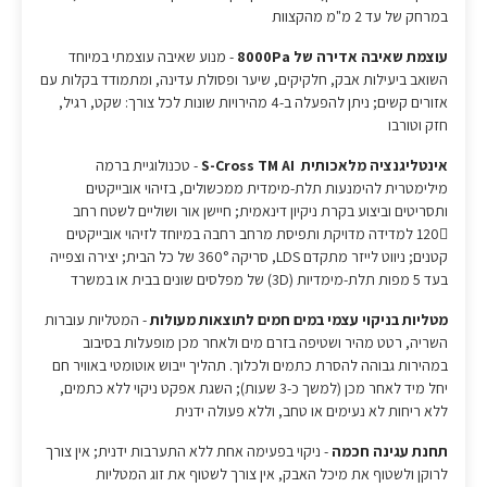
במרחק של עד 2 מ"מ מהקצוות
עוצמת שאיבה אדירה של 8000Pa
- מנוע שאיבה עוצמתי במיוחד
השואב ביעילות אבק, חלקיקים, שיער ופסולת עדינה, ומתמודד בקלות עם
אזורים קשים; ניתן להפעלה ב-4 מהירויות שונות לכל צורך: שקט, רגיל,
חזק וטורבו
אינטליגנציה מלאכותית S-Cross TM AI
- טכנולוגיית ברמה
מילימטרית להימנעות תלת-מימדית ממכשולים, בזיהוי אובייקטים
ותסריטים וביצוע בקרת ניקיון דינאמית; חיישן אור ושוליים לשטח רחב
120 למדידה מדויקת ותפיסת מרחב רחבה במיוחד לזיהוי אובייקטים
קטנים; ניווט לייזר מתקדם LDS, סריקה 360° של כל הבית; יצירה וצפייה
בעד 5 מפות תלת-מימדיות (3D) של מפלסים שונים בבית או במשרד
מטליות בניקוי עצמי במים חמים לתוצאות מעולות
- המטליות עוברות
השריה, רטט מהיר ושטיפה בזרם מים ולאחר מכן מופעלות בסיבוב
במהירות גבוהה להסרת כתמים ולכלוך. תהליך ייבוש אוטומטי באוויר חם
יחל מיד לאחר מכן (למשך כ-3 שעות); השגת אפקט ניקוי ללא כתמים,
ללא ריחות לא נעימים או טחב, וללא פעולה ידנית
תחנת עגינה חכמה
- ניקוי בפעימה אחת ללא התערבות ידנית; אין צורך
לרוקן ולשטוף את מיכל האבק, אין צורך לשטוף את זוג המטליות