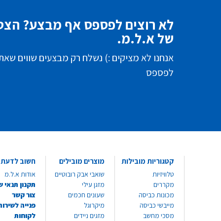
לא רוצים לפספס אף מבצע? הצטר
של א.ל.מ.
אנחנו לא מציקים :) נשלח רק מבצעים שווים שאת
לפספס
קטגוריות מובילות
מוצרים מובילים
חשוב לדעת
טלוויזיות
שואבי אבק רובוטיים
אודות א.ל.מ
מקררים
מזגן עילי
תקנון תנאי ש
מכונות כביסה
שעונים חכמים
צור קשר
מייבשי כביסה
מיקרוגל
פנייה לשירות
מסכי מחשב
מזגים ניידים
לקוחות