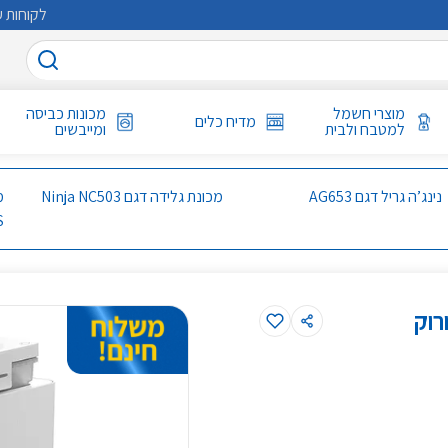
לקוחות ע
מוצרי חשמל
מכונות כביסה
מדיח כלים
למטבח ולבית
ומייבשים
נינג’ה גריל דגם AG653
מכונת גלידה דגם Ninja NC503
S