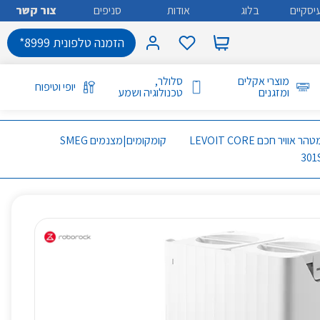
יסקיים
בלוג
אודות
סניפים
צור קשר
הזמנה טלפונית 8999*
מוצרי אקלים
סלולר,
יופי וטיפוח
ומזגנים
טכנולוגיה ושמע
מטהר אוויר חכם LEVOIT CORE
קומקומים|מצנמים SMEG
301