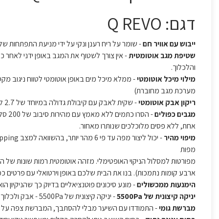
דגם: Q REVO
ייבוש עם אוויר חם
- שומר על ריח רענן ונקי על ידי מניעת התפתחות של 
שטיפת מגב אוטומטית
- אין צורך לשטוף את המגב באופן ידני לאחר כ
והלכלוך.
מילוי מיכל אוטומטי
מערכת מגב מחוברת)
ריקון אבק אוטומטי
- שקית לאבק עם קיבולת גדולה במיוחד של 2.7 ליטר ומאפשר עד 7 שבועות של ניקיון ללא ריקון.
מגבים כפולים
אחת, ללא פסים מלוכלכים שנותרו מאחור.
מיפוי מהיר
מפות
מפורטות למסלול הניקוי האופטימלי. מזהה אוטומטית רמות שונות של ה
ארבע קומות נתמכות). בנו את הבית שלכם באופן וירטואלי עם פרטים כמ
הימנעות ממכשולים
- מונע סיכונים פוטנציאליים בדיוק כך שהניקיון 
יניקה קיצונית של 5500Pa
- יניקה קיצונית של 5500Pa - אבק ולכלוך נלכדים בקלות מסוגי רצפות שונים לניקוי ביתי טוב יותר.
מברשת גומי
- התמודדו עם השיער מבלי להסתבך, המברשת צפה על מסגר