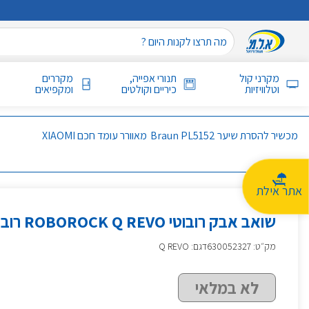
מקרני קול
תנורי אפייה,
מקררים
וטלוויזיות
כיריים וקולטים
ומקפיאים
מכשיר להסרת שיער Braun PL5152
מאוורר עומד חכם XIAOMI
אתר אילת
שואב אבק רובוטי ROBOROCK Q REVO רובורוק
מק״ט
:
630052327
דגם: Q REVO
לא במלאי