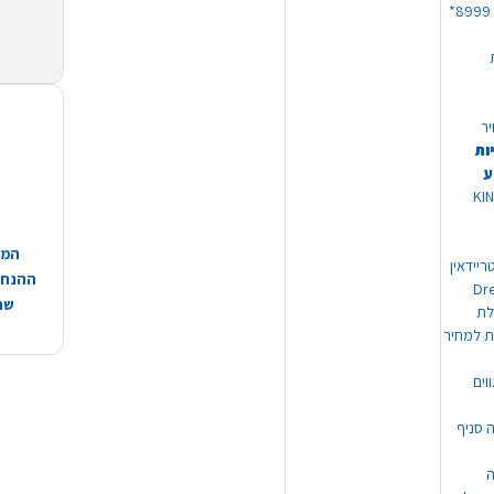
יר
ות
ע
 מוצרי KING
המח
ריידאין
ההנחות
וי Dream
שהמ
ת למחיר
וים
ה סניף
ה