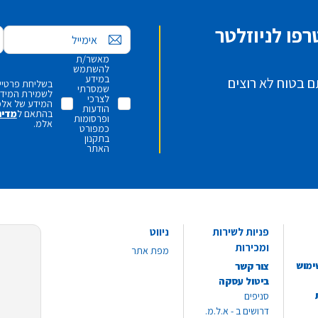
פו לניוזלטר
אימייל
מאשר/ת
להשתמש
במידע
ם בטוח לא רוצים
בשליחת פרטיי,
שמסרתי
לשמירת המידע 
לצרכי
המידע של אלמ
הודעות
בהתאם ל
מדינ
ופרסומות
אלמ.
כמפורט
בתקנון
האתר
פניות לשירות
ניווט
ומכירות
מפת אתר
ימוש
צור קשר
ביטול עסקה
סניפים
דרושים ב - א.ל.מ.