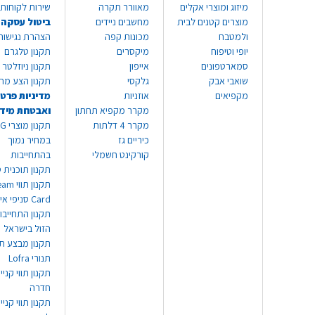
מיזוג ומוצרי אקלים
מאוורר תקרה
שירות לקוחות 8999*
מוצרים קטנים לבית
מחשבים ניידים
ביטול עסקה
ולמטבח
מכונות קפה
הצהרת נגישות
יופי וטיפוח
מיקסרים
תקנון טלגרם
סמארטפונים
אייפון
תקנון ניוזלטר
שואבי אבק
גלקסי
תקנון הצע מח
מקפיאים
אוזניות
מדיניות פרטי
מקרר מקפיא תחתון
ואבטחת מיד
מקרר 4 דלתות
תקנון
כיריים גז
במחיר נמוך
קורקינט חשמלי
בהתחייבות
תקנון תוכנית ט
תקנון תו
Card סניפי אילת
תקנון התחייבו
הזול בישראל
תקנון מבצע תו
תנורי Lofra
תקנון תווי קניי
חדרה
תקנון תווי קניי