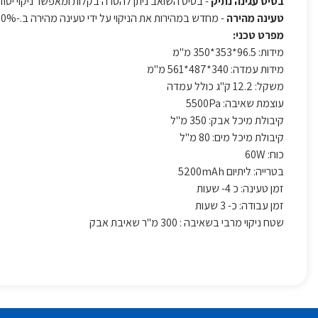
בסיס עגינה נתיק
- בסיס השואב ניתן להסרה בקלות ומאפשר ניקוי יסודי
טעינה מהירה
- מחדש במהירות את הניקוי על ידי טעינה מהירה ב.-30%
מפרט טכני:
מידות: 96.5*353*350 מ"מ
מידות עמדה: 340*487*561 מ"מ
משקל: 12.2 ק"ג כולל עמדה
עוצמת שאיבה: 5500Pa
קיבולת מיכל אבק: 350 מ"ל
קיבולת מיכל מים: 80 מ"ל
כוח: 60W
בטרייה: ליתיום 5200mAh
זמן טעינה: כ 4- שעות
זמן עבודה: כ- 3 שעות
שטח ניקוי מרבי בשאיבה : 300 מ"ר שאיבת אבק