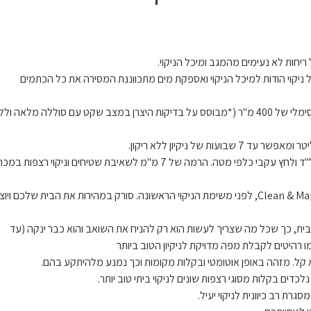
ריחות לא נעימים מהמגב ומיכל הניקוי.
ל ניקוי הודות למיכל הניקוי ואספקת מים מתכווננת המסירה את כל הכתמים
- ממלא מיכל מים באופן אוטומטי לטווח ניגוב מקסימלי של 400 מ"ר (*מבוסס על בדיקות היצרן במצב שקט עם סוללה מלאה ו
- הסרו כתמים ללא מאמץ עם מהירות סיבוב של 200 סל"ד ולחץ עקבי כלפי מטה. הרמה של 7 מ"מ לשאיבת שטיחים וניקוי רצפות במ
- יכול ליצור מפה עד פי 6 מהר יותר, בהשוואה למצב Clean & Mapping, לפני משימת הניקוי הראשונה. סורק במהירות את הבית שלכם ויו
בית, כך שכל מה שצריך לעשות הוא רק להניח את השואב והוא כבר ינקה (עד
ו רהיטים לקבלת מפה מדויקת לניקיון הטוב ביותר
הוא קל. מזהה באופן אוטומטי ובקלות מקומות וכך נמנע מלהיתקע בהם.
ת רב כיוונית לניקוי יעיל.