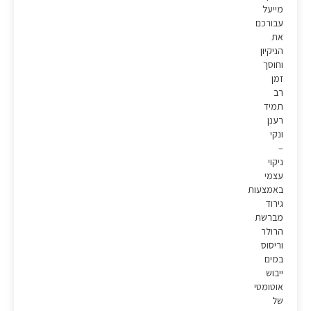
מייעל
עבורכם
את
הניקיון
וחוסך
זמן
רב
תמיד
רענן
ונקי
–
ניקוי
עצמי
באמצעות
גירוד
מברשת
הרולר
וריסוס
במים
ייבוש
אוטומטי
של