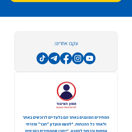
עקבו אחרינו:
המחירים המוצגים באתר הם בלעדיים לרוכשים באתר
ולאחר כל ההנחות. *למעט מועדון "חבר" ומזרחי
טפחות ובכפוף לתקנון. *ייתכן שהמחירים בסניפים