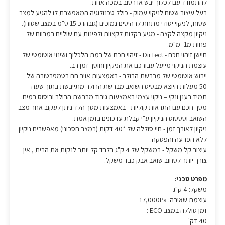
להתמודד עם לכלוך יבש או רטוב במכה אחת.
בעל עיצוב שטוח לניקוי עמוק - כולל טכנולוגיה המאפשרת לו להגיע למצב
שטוח, לניקוי יסודי מתחת לרהיטים נמוכים (גובהו כ 15 ס"מ במצב שטוח).
ניקיון מקצה לקצה - מגיע בקלות לקצוות ולפינות עם שוליים במרווח של
פחות מ1- מ"מ.
חיישן זיהוי חכם - DirTect - זיהוי חכם של רמת הלכלוך ושינוי אוטומטי של
עוצמת הניקוי מייעל עבורכם את הניקיון וחוסך זמן רב.
ייבוש אוטומטי של מברשת הרולר - באמצעות אויר חם בטמפרטורה של
50 מעלות היוצא מבסיס השואב מברשת הרולר מתייבשת בתוך שעה
תמיד רענן ונקי – ניקוי עצמי באמצעות גירוד מברשת הרולר וריסוס במים.
מסך חכם עם התראות קוליות - באמצעות מסך הלד ניתן לעקוב אחר מצב
השואב וסטטוס הניקיון ע"י קבלת עדכונים בזמן אמת.
ניקיון לאורך זמן - חיי סוללה של *40 דקות (במצב חסכוני) מאפשרים ניקיון
ללא הפרעה והפסקה.
עיצוב קל משקל - במשקל של 4 ק"ג בלבד קל יותר לנקות את הבית , אין
צורך יותר לסחוב שואב אבק כבד משקל.
מפרט טכני:
משקל: 4 ק"ג
עוצמת שאיבה: 17,000Pa
זמן סוללה במצב ECO :
40 דק'