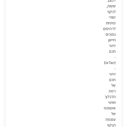
למצב
שטוח,
לניקוי
יסודי
מתחת
לרהיטים
נמוכים
חיישן
זיהוי
חכם
-
DirTect
-
זיהוי
חכם
של
רמת
הלכלוך
ושינוי
אוטומטי
של
עוצמת
הניקוי