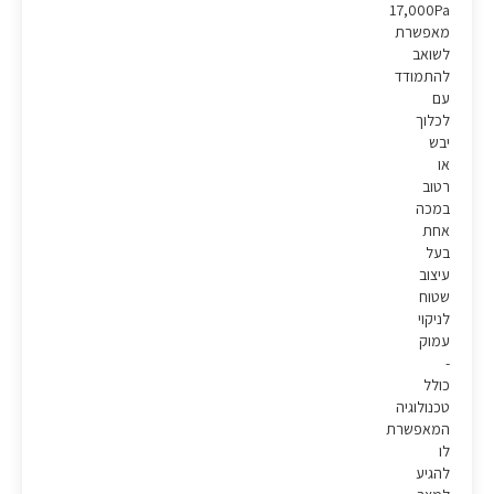
17,000Pa
מאפשרת
לשואב
להתמודד
עם
לכלוך
יבש
או
רטוב
במכה
אחת
בעל
עיצוב
שטוח
לניקוי
עמוק
-
כולל
טכנולוגיה
המאפשרת
לו
להגיע