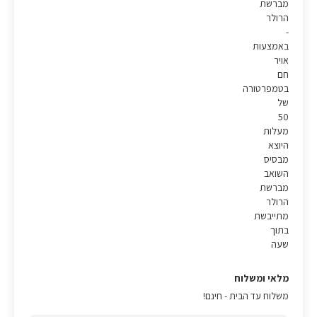
מברשת
הרולר
-
באמצעות
אויר
חם
בטמפרטורה
של
50
מעלות
היוצא
מבסיס
השואב
מברשת
הרולר
מתייבשת
בתוך
שעה
מלאי ומשלוח
משלוח עד הבית - חינם!