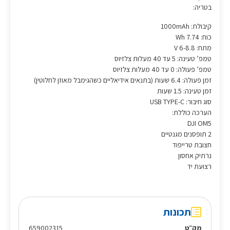
בטריה:
קיבולת: 1000mAh
כוח: 7.74 Wh
מתח: 6-8.8 V
טמפ’ טעינה: 5 עד 40 מעלות צלזיוס
טמפ’ פעולה: 0 עד 40 מעלות צלזיוס
זמן פעולה: 6.4 שעות (בתנאים אידיאליים כשהגימבל מאוזן לחלוטין)
זמן טעינה: 1.5 שעות
סוג חיבור: USB TYPE-C
הערכה כוללת:
DJI OM5
2 תופסנים מגנטיים
חצובת טרייפוד
נרתיק אחסון
רצועת יד
תכונות
מק״ט
659002315