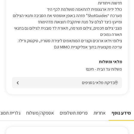
חדשות וייחודיות
כולל ידית ארגונומית להתאמה מושלמת לכף היד
מערכת “ShotGuides” מזהה באופן אוטומטי את הסביבה ותנאי הצילום
ומייעץ כיצד לצלם על מנת שיתקבלו תוצאות מדהימות!
מצבי צילום חכמים, צילום פנורמה, תאורת לד מובנית לצילום גם בתנאי
תאורה נמוכים
צילומי וידאו ארוכים וקצרים המותאמים ליצירת סטוריז, טיקטוק ורילז.
עריכה מקצועית בתוך אפליקציית DJI MIMO
מלאי ומשלוח
משלוח עד הבית - חינם!
בדיקת מלאי בסניפים
מידע נוסף
אחריות
פריסת תשלומים
אספקה/משלוח
גלריית תמונו